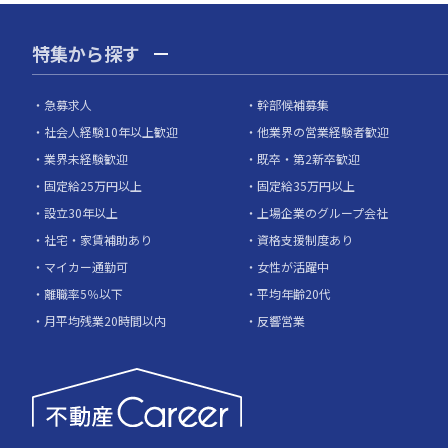
特集から探す
急募求人
幹部候補募集
社会人経験10年以上歓迎
他業界の営業経験者歓迎
業界未経験歓迎
既卒・第2新卒歓迎
固定給25万円以上
固定給35万円以上
設立30年以上
上場企業のグループ会社
社宅・家賃補助あり
資格支援制度あり
マイカー通勤可
女性が活躍中
離職率5％以下
平均年齢20代
月平均残業20時間以内
反響営業