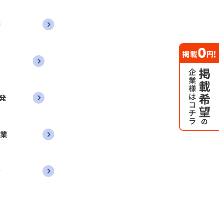
務
発
営業
者