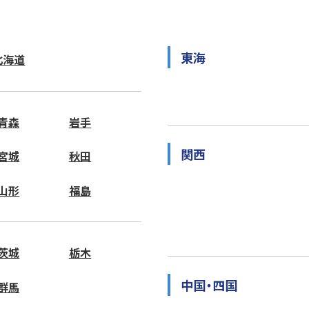
東海
北海道
青森
岩手
関西
宮城
秋田
山形
福島
茨城
栃木
中国・四国
群馬