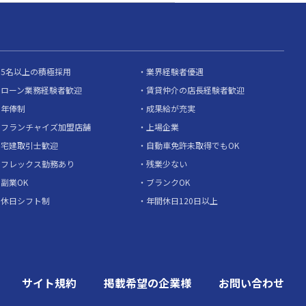
5名以上の積極採用
業界経験者優遇
ローン業務経験者歓迎
賃貸仲介の店長経験者歓迎
年俸制
成果給が充実
フランチャイズ加盟店舗
上場企業
宅建取引士歓迎
自動車免許未取得でもOK
フレックス勤務あり
残業少ない
副業OK
ブランクOK
休日シフト制
年間休日120日以上
サイト規約
掲載希望の企業様
お問い合わせ