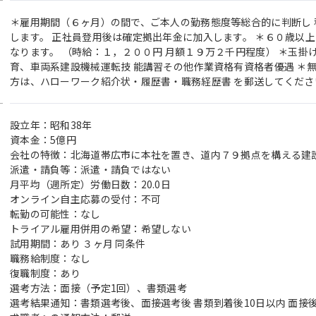
＊雇用期間（６ヶ月）の間で、ご本人の勤務態度等総合的に判断し
します。 正社員登用後は確定拠出年金に加入します。 ＊６０歳以
なります。 （時給：１，２００円 月額１９万２千円程度） ＊玉掛
育、車両系建設機械運転技 能講習その他作業資格有資格者優遇 ＊
方は、ハローワーク紹介状・履歴書・職務経歴書 を郵送してくださ
設立年：昭和38年
資本金：5億円
会社の特徴：北海道帯広市に本社を置き、道内７９拠点を構える建
派遣・請負等：派遣・請負ではない
月平均（週所定）労働日数：20.0日
オンライン自主応募の受付：不可
転勤の可能性：なし
トライアル雇用併用の希望：希望しない
試用期間：あり ３ヶ月 同条件
職務給制度：なし
復職制度：あり
選考方法：面接（予定1回）、書類選考
選考結果通知：書類選考後、面接選考後 書類到着後10日以内 面接