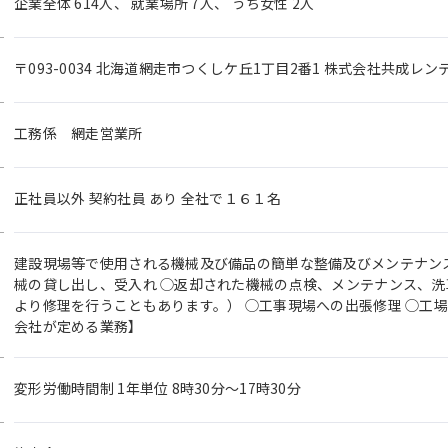
企業全体 614人、 就業場所 7人、 うち女性 2人
〒093-0034 北海道網走市つくしケ丘1丁目2番1 株式会社共成レン
工務係 網走営業所
正社員以外 契約社員 あり 全社で１６１名
建設現場等で使用される機械及び備品の簡単な整備及びメンテナンス
械の貸し出し、受入れ ◯返却された機械の点検、メンテナンス、洗
より修理を行うこともあります。） ◯工事現場への出張修理 ◯工場
会社が定める業務】
変形労働時間制 1年単位 8時30分〜17時30分