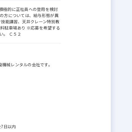
 積極的に正社員への登用を検討
上の方については、給与形態が異
け技能講習、天井クレーン特別教
無料駐車場あり ※応募を希望する
い。 Ｃ５２
設機械レンタルの会社です。
後7日以内