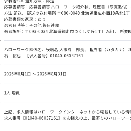
求職者への通知方法：郵送
応募書類等：応募書類等 ハローワーク紹介状、履歴書（写真貼付
方法 郵送、 郵送の送付場所 〒080-0048 北海道帯広市西18条北1丁
応募書類の返戻：あり
選考日時等：その他 後日連絡
選考場所：〒093-0034 北海道網走市つくしケ丘1丁目2番1、 所要時
ハローワーク課係名、役職名 人事課 部長、 担当者（カタカナ） オ
石 拓也 【求人番号】01040-06037161
2026年6月1日 〜 2026年8月31日
1人 増員
上記、求人情報はハローワークインターネットから転載している情
求人番号【01040-06037161】をお控えの上、最寄りのハロー