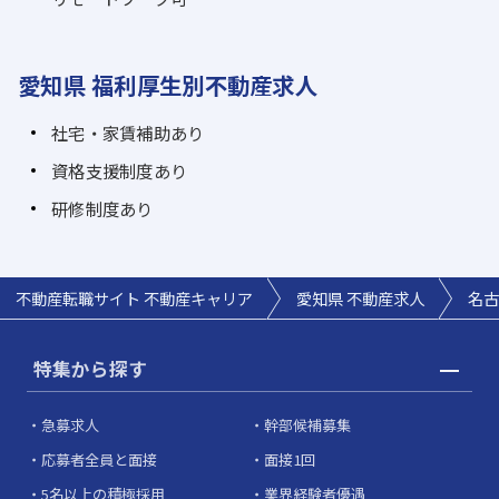
愛知県 福利厚生別不動産求人
社宅・家賃補助あり
資格支援制度あり
研修制度あり
不動産転職サイト 不動産キャリア
愛知県 不動産求人
名古
特集から探す
急募求人
幹部候補募集
応募者全員と面接
面接1回
5名以上の積極採用
業界経験者優遇