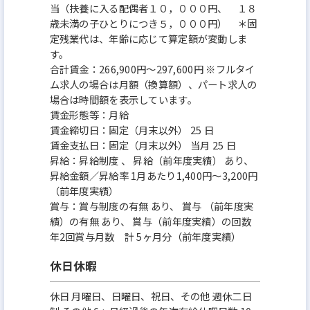
当（扶養に入る配偶者１０，０００円、 １８
歳未満の子ひとりにつき５，０００円） ＊固
定残業代は、年齢に応じて算定額が変動しま
す。
合計賃金：266,900円～297,600円 ※フルタイ
ム求人の場合は月額（換算額）、パート求人の
場合は時間額を表示しています。
賃金形態等：月給
賃金締切日：固定（月末以外） 25 日
賃金支払日：固定（月末以外） 当月 25 日
昇給：昇給制度 、 昇給（前年度実績） あり、
昇給金額／昇給率 1月あたり1,400円～3,200円
（前年度実績）
賞与：賞与制度の有無 あり、 賞与 （前年度実
績）の有無 あり、 賞与（前年度実績）の回数
年2回賞与月数 計 5ヶ月分（前年度実績）
休日休暇
休日 月曜日、日曜日、祝日、その他 週休二日