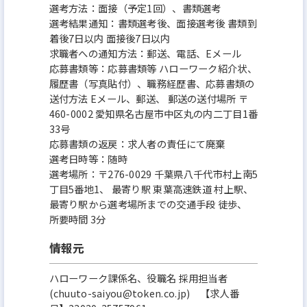
選考方法：面接（予定1回）、書類選考
選考結果通知：書類選考後、面接選考後 書類到
着後7日以内 面接後7日以内
求職者への通知方法：郵送、電話、Eメール
応募書類等：応募書類等 ハローワーク紹介状、
履歴書（写真貼付）、職務経歴書、応募書類の
送付方法 Eメール、郵送、 郵送の送付場所 〒
460-0002 愛知県名古屋市中区丸の内二丁目1番
33号
応募書類の返戻：求人者の責任にて廃棄
選考日時等：随時
選考場所：〒276-0029 千葉県八千代市村上南5
丁目5番地1、 最寄り駅 東葉高速鉄道 村上駅、
最寄り駅から選考場所までの交通手段 徒歩、
所要時間 3分
情報元
ハローワーク課係名、役職名 採用担当者
(chuuto-saiyou@token.co.jp) 【求人番