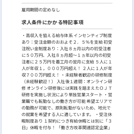
雇用期間の定めなし
求人条件にかかる特記事項
・高収入を狙える給与体系 インセンティブ制度
あり：受注金額のおおよそ２．５％を支給 初受
注祝い金制度あり：入社８ヵ月以内の初受注者
に５０万円、入社８ヵ月超～１ヵ年以内の初受
注者に２５万円を着工月の翌月に支給 ５人に１
人が年収１，０００万円超え！ ２人に１人が年
収７００万円超え！ ・未経験者歓迎の研修制度
（未経験歓迎！） 入社後１週間：オンライン研
修 オンライン研修後には実践を踏まえたＯＪＴ
研修を実施し状況により単独営業スタート ・営
業職でも転勤なしの働き方が可能 希望エリアで
の勤務が可能で、原則転勤がないため、地元で
の就業を希望する人に適しています。 ・受注休
暇制度あり １契約につき有給休暇とは別に「３
日」休暇を付与！ 「働き方改革関連認定企業」