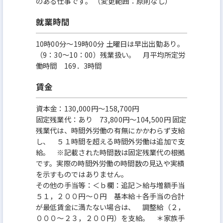
のある仕事です。 （変更範囲：原則なし）
就業時間
10時00分〜19時00分 土曜日は早出出勤あり。
（9：30～10：00）残業扱い。 月平均所定労
働時間 169．3時間
賃金
資本金：130,000円〜158,700円
固定残業代：あり 73,800円～104,500円 固定
残業代は、時間外労働の有無にかかわらず支給
し、 ５１時間を超える時間外労働は追加で支
給。 ※記載された時間数は固定残業代の根拠
です。実際の時間外労働の時間数の見込や実績
を示すものではありません。
その他の手当等：＜ｂ欄：追記＞給与増額手当
５１，２００円～０円 基本給＋各手当の合計
が最低賃金に満たない場合は、 調整給（２，
０００～２３，２００円）を支給。 ＊家族手