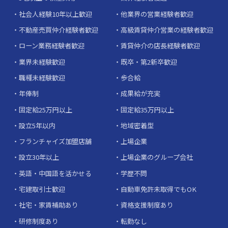
社会人経験10年以上歓迎
他業界の営業経験者歓迎
不動産売買仲介経験者歓迎
高級賃貸仲介営業の経験者歓迎
ローン業務経験者歓迎
賃貸仲介の店長経験者歓迎
業界未経験歓迎
既卒・第2新卒歓迎
職種未経験歓迎
歩合給
年俸制
成果給が充実
固定給25万円以上
固定給35万円以上
設立5年以内
地域密着型
フランチャイズ加盟店舗
上場企業
設立30年以上
上場企業のグループ会社
英語・中国語を活かせる
学歴不問
宅建取引士歓迎
自動車免許未取得でもOK
社宅・家賃補助あり
資格支援制度あり
研修制度あり
転勤なし