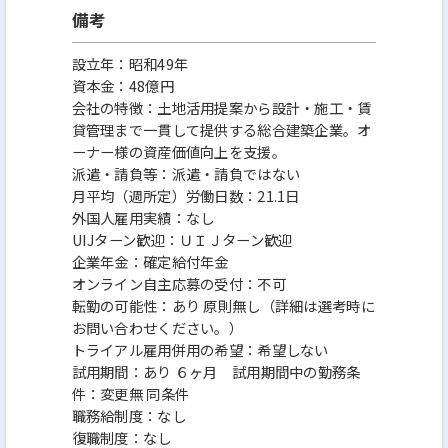
備考
設立年：昭和49年
資本金：48億円
会社の特徴：土地活用提案から設計・施工・賃
貸管理まで一貫して提供する総合建築企業。オ
ーナー様の資産価値向上を支援。
派遣・請負等：派遣・請負ではない
月平均（週所定）労働日数：21.1日
外国人雇用実績：なし
UIJターン歓迎：ＵＩＪターン歓迎
企業年金：確定給付年金
オンライン自主応募の受付：不可
転勤の可能性：あり 原則無し（詳細は選考時に
お問い合わせください。）
トライアル雇用併用の希望：希望しない
試用期間：あり ６ヶ月 試用期間中の勤務条
件：変更無 同条件
職務給制度：なし
復職制度：なし