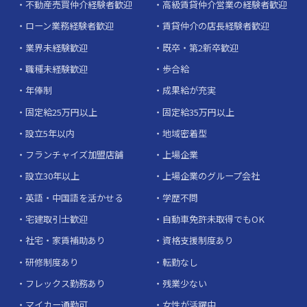
不動産売買仲介経験者歓迎
高級賃貸仲介営業の経験者歓迎
ローン業務経験者歓迎
賃貸仲介の店長経験者歓迎
業界未経験歓迎
既卒・第2新卒歓迎
職種未経験歓迎
歩合給
年俸制
成果給が充実
固定給25万円以上
固定給35万円以上
設立5年以内
地域密着型
フランチャイズ加盟店舗
上場企業
設立30年以上
上場企業のグループ会社
英語・中国語を活かせる
学歴不問
宅建取引士歓迎
自動車免許未取得でもOK
社宅・家賃補助あり
資格支援制度あり
研修制度あり
転勤なし
フレックス勤務あり
残業少ない
マイカー通勤可
女性が活躍中