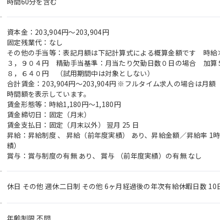
時間60分を含む
資本金：203,904円〜203,904円
固定残業代：なし
その他の手当等：表記月額は下記計算式による概算金額です 時給
３，９０４円 精勤手当基準：月当たり欠勤日数０日の場合 加算
８，６４０円 （試用期間中は対象としない）
合計賃金：203,904円～203,904円 ※フルタイム求人の場合は
時間額を表示しています。
賃金形態等：時給1,180円～1,180円
賃金締切日：固定（月末）
賃金支払日：固定（月末以外） 翌月 25 日
昇給：昇給制度 、 昇給（前年度実績） あり、昇給金額／昇給率 1
績）
賞与：賞与制度の有無 あり、 賞与 （前年度実績）の有無 なし
休日 その他 週休二日制 その他 6ヶ月経過後の年次有給休暇日数 10
年齢制限 不問