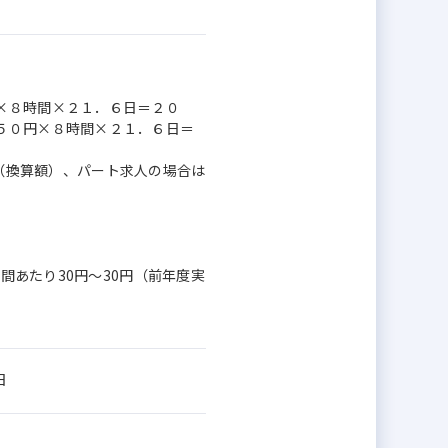
×８時間×２１．６日＝２０
５０円×８時間×２１．６日＝
月額（換算額）、パート求人の場合は
時間あたり30円～30円（前年度実
日