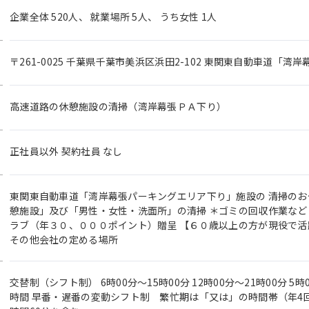
企業全体 520人、 就業場所 5人、 うち女性 1人
〒261-0025 千葉県千葉市美浜区浜田2-102 東関東自動車道「
高速道路の休憩施設の清掃（湾岸幕張ＰＡ下り）
正社員以外 契約社員 なし
東関東自動車道「湾岸幕張パーキングエリア下り」施設の 清掃のお仕
憩施設」及び「男性・女性・洗面所」の清掃 ＊ゴミの回収作業など
ラブ（年３０、０００ポイント）贈呈 【６０歳以上の方が現役で活
その他会社の定める場所
交替制（シフト制） 6時00分〜15時00分 12時00分〜21時00分 5
時間 早番・遅番の変動シフト制 繁忙期は「又は」の時間帯（年4