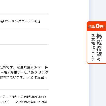
湾岸幕張パーキングエリア下り」
事です。 ≪主な業務≫ ＊「休
 ＊福利厚生サービスあり リロク
躍されています】 ※変更範囲：
時00分～22時00分の時間の間の9
回あり） 又はの9時間には休憩