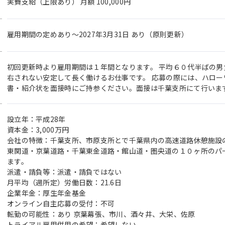
実費支給（上限あり） 月額 100,000円
雇用期間の定めあり～2027年3月31日 あり（原則更新）
初回更新時より雇用期間は１年間となります。 平均６０代半ばの男
右されない安定して長く働けるお仕事です。 応募の際には、ハロ
書・紹介状を面接時にご持参ください。面接は千葉支所にて行います
設立年：平成28年
資本金：3,000万円
会社の特徴：千葉支所、市原支所とで千葉県内の高速道路休憩施設
東関道・京葉道路・千葉東金道路・館山道・圏央道の１０ヶ所のパ
ます。
派遣・請負等：派遣・請負ではない
月平均（週所定）労働日数：21.6日
企業年金：厚生年金基金
オンライン自主応募の受付：不可
転勤の可能性：あり 京葉幕張、市川、酒々井、大栄、佐原
トライアル雇用併用の希望：希望しない