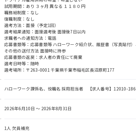
試用期間：あり ３ヶ月 異なる １１８０円
職務給制度：なし
復職制度：なし
選考方法：面接（予定1回）
選考結果通知：面接選考後 面接後7日以内
求職者への通知方法：電話
応募書類等：応募書類等 ハローワーク紹介状、履歴書（写真貼付）
その他の送付方法 面接時に持参
応募書類の返戻：求人者の責任にて廃棄
選考日時等：随時
選考場所：〒263-0001 千葉県千葉市稲毛区長沼原町177
ハローワーク課係名、役職名 採用担当者 【求人番号】12010-1862
2026年6月10日 〜 2026年8月31日
1人 欠員補充