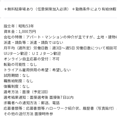
＊無料駐車場あり（任意保険加入必須） ＊勤務条件により有給休
設立年：昭和53年
資本金：1,000万円
会社の特徴：アパート・マンションの仲介が主ですが、土地・建物
派遣・請負等：派遣・請負ではない
月平均（週所定）労働日数：週3日～週5日 労働日数について相談可
UIJターン歓迎：ＵＩＪターン歓迎
オンライン自主応募の受付：不可
転勤の可能性：なし
トライアル雇用併用の希望：希望しない
試用期間：なし
職務給制度：なし
復職制度：なし
選考方法：面接（予定1回）
選考結果通知：面接選考後 面接後7日以内
求職者への通知方法：郵送、電話
応募書類等：応募書類等 ハローワーク紹介状、履歴書（写真貼付）
その他の送付方法 面接時持参