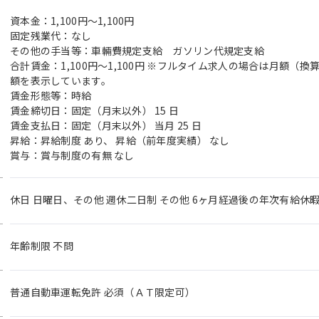
資本金：1,100円〜1,100円
固定残業代：なし
その他の手当等：車輛費規定支給 ガソリン代規定支給
合計賃金：1,100円～1,100円 ※フルタイム求人の場合は月額（
額を表示しています。
賃金形態等：時給
賃金締切日：固定（月末以外） 15 日
賃金支払日：固定（月末以外） 当月 25 日
昇給：昇給制度 あり、 昇給（前年度実績） なし
賞与：賞与制度の有無 なし
休日 日曜日、その他 週休二日制 その他 6ヶ月経過後の年次有給休暇
年齢制限 不問
普通自動車運転免許 必須（ＡＴ限定可）