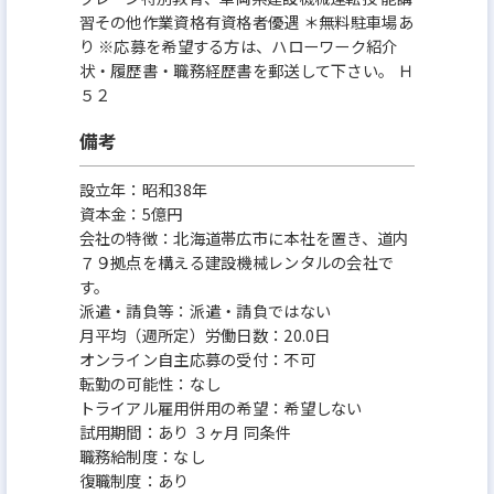
習その他作業資格有資格者優遇 ＊無料駐車場あ
り ※応募を希望する方は、ハローワーク紹介
状・履歴書・職務経歴書を郵送して下さい。 Ｈ
５２
備考
設立年：昭和38年
資本金：5億円
会社の特徴：北海道帯広市に本社を置き、道内
７９拠点を構える建設機械レンタルの会社で
す。
派遣・請負等：派遣・請負ではない
月平均（週所定）労働日数：20.0日
オンライン自主応募の受付：不可
転勤の可能性：なし
トライアル雇用併用の希望：希望しない
試用期間：あり ３ヶ月 同条件
職務給制度：なし
復職制度：あり