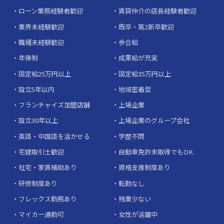
ローン業務経験者歓迎
賃貸仲介の店長経験者歓迎
業界未経験歓迎
既卒・第2新卒歓迎
職種未経験歓迎
歩合給
年俸制
成果給が充実
固定給25万円以上
固定給35万円以上
設立5年以内
地域密着型
フランチャイズ加盟店舗
上場企業
設立30年以上
上場企業のグループ会社
英語・中国語を活かせる
学歴不問
宅建取引士歓迎
自動車免許未取得でもOK
社宅・家賃補助あり
資格支援制度あり
研修制度あり
転勤なし
フレックス勤務あり
残業少ない
マイカー通勤可
女性が活躍中