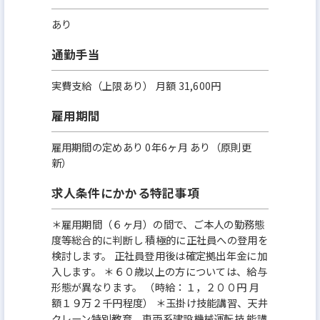
あり
通勤手当
実費支給（上限あり） 月額 31,600円
雇用期間
雇用期間の定めあり 0年6ヶ月 あり（原則更
新）
求人条件にかかる特記事項
＊雇用期間（６ヶ月）の間で、ご本人の勤務態
度等総合的に判断し 積極的に正社員への登用を
検討します。 正社員登用後は確定拠出年金に加
入します。 ＊６０歳以上の方については、給与
形態が異なります。 （時給：１，２００円 月
額１９万２千円程度） ＊玉掛け技能講習、天井
クレーン特別教育、車両系建設機械運転技 能講