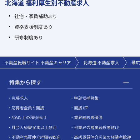
北海道 福利厚生別不動産求人
社宅・家賃補助あり
資格支援制度あり
研修制度あり
不動産転職サイト 不動産キャリア
北海道 不動産求人
帯広
特集から探す
急募求人
幹部候補募集
応募者全員と面接
面接1回
5名以上の積極採用
業界経験者優遇
社会人経験10年以上歓迎
他業界の営業経験者歓迎
不動産売買仲介経験者歓迎
高級賃貸仲介営業の経験者歓迎