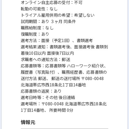
オンライン自主応募の受付：不可
転勤の可能性：なし
トライアル雇用併用の希望：希望しない
試用期間：あり ３ヶ月 同条件
職務給制度：なし
復職制度：あり
選考方法：面接（予定1回）、書類選考
選考結果通知：書類選考後、面接選考後 書類到
着後10日以内 面接後7日以内
求職者への通知方法：郵送
応募書類等：応募書類等 ハローワーク紹介状、
履歴書（写真貼付）、職務経歴書、応募書類の
送付方法 郵送、 郵送の送付場所 〒080-0048
北海道帯広市西18条北1丁目14番地
応募書類の返戻：あり
選考日時等：その他 後日連絡
選考場所：〒080-0048 北海道帯広市西18条北
1丁目14番地、 所要時間 0分
情報元