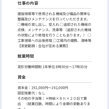
仕事の内容
建設現場等で使用される機械及び備品の簡単な
整備及びメンテナンスを行っていただきます。
◯機械の貸し出し、受入れ ◯返却された機械の
点検、メンテナンス、洗車等 （返却された機械
の状態により修理を行うこともあります。） ◯
工事現場への出張修理 ◯工場内の雑務、清掃等
【変更範囲：会社が定める業務】
就業時間
変形労働時間制 1年単位 8時30分〜17時30分
賃金
資本金：192,000円〜192,000円
固定残業代：なし
その他の手当等：＊時給×８ｈ×２０日で算
出 （就業日数、時間により金額の変動ありま
す。）