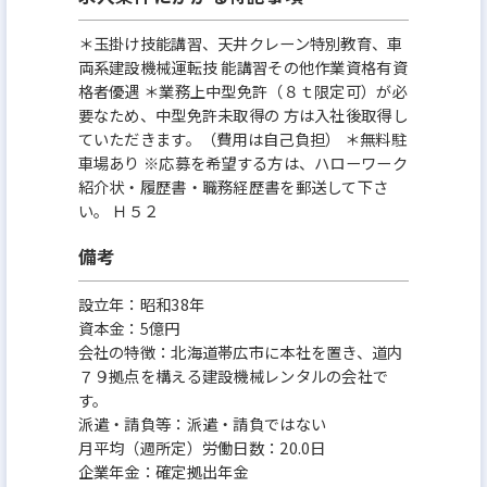
＊玉掛け技能講習、天井クレーン特別教育、車
両系建設機械運転技 能講習その他作業資格有資
格者優遇 ＊業務上中型免許（８ｔ限定可）が必
要なため、中型免許未取得の 方は入社後取得し
ていただきます。（費用は自己負担） ＊無料駐
車場あり ※応募を希望する方は、ハローワーク
紹介状・履歴書・職務経歴書を郵送して下さ
い。 Ｈ５２
備考
設立年：昭和38年
資本金：5億円
会社の特徴：北海道帯広市に本社を置き、道内
７９拠点を構える建設機械レンタルの会社で
す。
派遣・請負等：派遣・請負ではない
月平均（週所定）労働日数：20.0日
企業年金：確定拠出年金