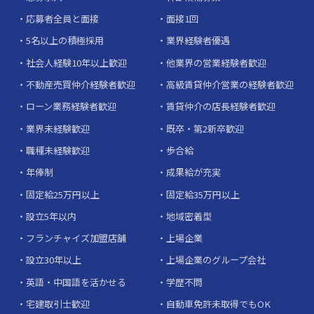
応募者全員と面接
面接1回
5名以上の積極採用
業界経験者優遇
社会人経験10年以上歓迎
他業界の営業経験者歓迎
不動産売買仲介経験者歓迎
高級賃貸仲介営業の経験者歓迎
ローン業務経験者歓迎
賃貸仲介の店長経験者歓迎
業界未経験歓迎
既卒・第2新卒歓迎
職種未経験歓迎
歩合給
年俸制
成果給が充実
固定給25万円以上
固定給35万円以上
設立5年以内
地域密着型
フランチャイズ加盟店舗
上場企業
設立30年以上
上場企業のグループ会社
英語・中国語を活かせる
学歴不問
宅建取引士歓迎
自動車免許未取得でもOK