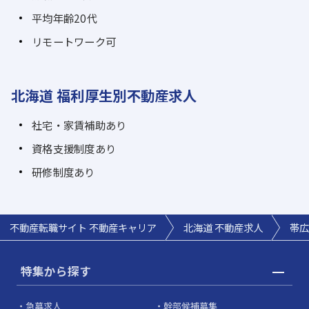
平均年齢20代
リモートワーク可
北海道 福利厚生別不動産求人
社宅・家賃補助あり
資格支援制度あり
研修制度あり
不動産転職サイト 不動産キャリア
北海道 不動産求人
帯広
特集から探す
急募求人
幹部候補募集