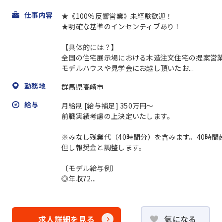
仕事内容
★《100％反響営業》未経験歓迎！
★明確な基準のインセンティブあり！
【具体的には？】
全国の住宅展示場における木造注文住宅の提案営
モデルハウスや見学会にお越し頂いたお...
勤務地
群馬県高崎市
給与
月給制 [給与補足] 350万円～
前職実績考慮の上決定いたします。
※みなし残業代（40時間分）を含みます。40時
但し報奨金と調整します。
〔モデル給与例〕
◎年収72...
求人詳細を見る
気になる