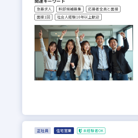
関連キーワード
急募求人
幹部候補募集
応募者全員と面接
面接1回
社会人経験10年以上歓迎
未経験者OK
正社員
住宅営業