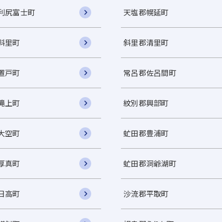
利尻富士町
天塩郡幌延町
斜里町
斜里郡清里町
置戸町
常呂郡佐呂間町
滝上町
紋別郡興部町
大空町
虻田郡豊浦町
厚真町
虻田郡洞爺湖町
日高町
沙流郡平取町