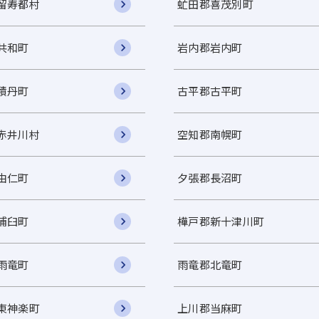
留寿都村
虻田郡喜茂別町
共和町
岩内郡岩内町
積丹町
古平郡古平町
赤井川村
空知郡南幌町
由仁町
夕張郡長沼町
浦臼町
樺戸郡新十津川町
雨竜町
雨竜郡北竜町
東神楽町
上川郡当麻町