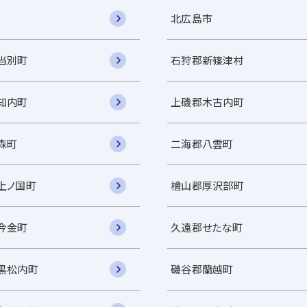
北広島市
当別町
石狩郡新篠津村
知内町
上磯郡木古内町
森町
二海郡八雲町
上ノ国町
檜山郡厚沢部町
今金町
久遠郡せたな町
黒松内町
磯谷郡蘭越町