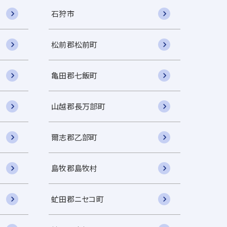
石狩市
松前郡松前町
亀田郡七飯町
山越郡長万部町
爾志郡乙部町
島牧郡島牧村
虻田郡ニセコ町