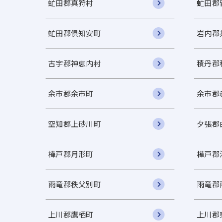
虻田郡真狩村
虻田郡
虻田郡倶知安町
岩内郡
古宇郡神恵内村
積丹郡
余市郡余市町
余市郡
空知郡上砂川町
夕張郡
樺戸郡月形町
樺戸郡
雨竜郡秩父別町
雨竜郡
上川郡鷹栖町
上川郡