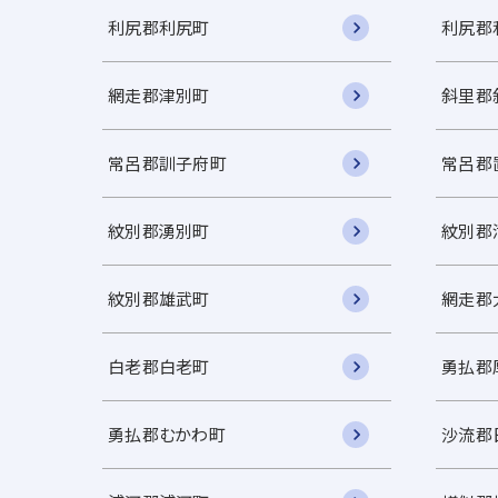
利尻郡利尻町
利尻郡
網走郡津別町
斜里郡
常呂郡訓子府町
常呂郡
紋別郡湧別町
紋別郡
紋別郡雄武町
網走郡
白老郡白老町
勇払郡
勇払郡むかわ町
沙流郡