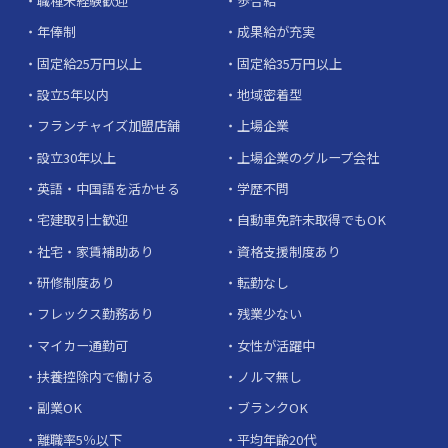
職種未経験歓迎
歩合給
年俸制
成果給が充実
固定給25万円以上
固定給35万円以上
設立5年以内
地域密着型
フランチャイズ加盟店舗
上場企業
設立30年以上
上場企業のグループ会社
英語・中国語を活かせる
学歴不問
宅建取引士歓迎
自動車免許未取得でもOK
社宅・家賃補助あり
資格支援制度あり
研修制度あり
転勤なし
フレックス勤務あり
残業少ない
マイカー通勤可
女性が活躍中
扶養控除内で働ける
ノルマ無し
副業OK
ブランクOK
離職率5％以下
平均年齢20代