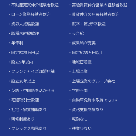
不動産売買仲介経験者歓迎
高級賃貸仲介営業の経験者歓迎
ローン業務経験者歓迎
賃貸仲介の店長経験者歓迎
業界未経験歓迎
既卒・第2新卒歓迎
職種未経験歓迎
歩合給
年俸制
成果給が充実
固定給25万円以上
固定給35万円以上
設立5年以内
地域密着型
フランチャイズ加盟店舗
上場企業
設立30年以上
上場企業のグループ会社
英語・中国語を活かせる
学歴不問
宅建取引士歓迎
自動車免許未取得でもOK
社宅・家賃補助あり
資格支援制度あり
研修制度あり
転勤なし
フレックス勤務あり
残業少ない