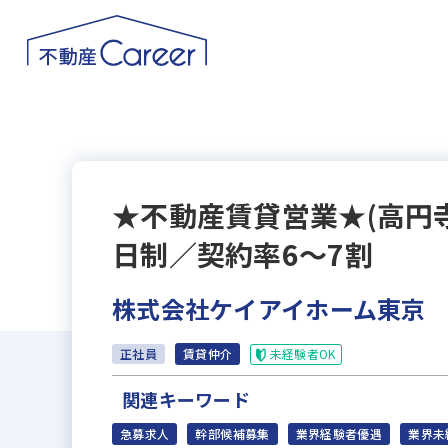
★不動産賃貸営業★(高円
日制／契約率6～7割
株式会社ケイアイホーム東京
未経験者OK
正社員
賃貸仲介
関連キーワード
急募求人
幹部候補募集
業界経験者優遇
業界未