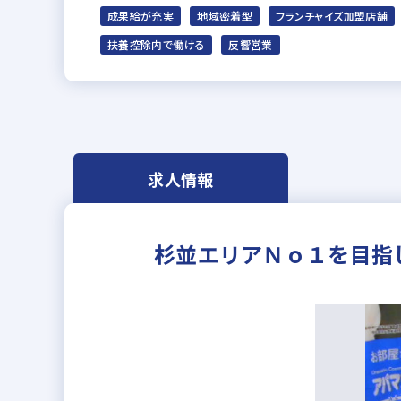
成果給が充実
地域密着型
フランチャイズ加盟店舗
扶養控除内で働ける
反響営業
求人情報
杉並エリアＮｏ１を目指