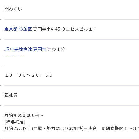
問わない
東京都
杉並区
高円寺南4-45-3 エビスビル１Ｆ
JR中央線快速
高円寺
徒歩１分
-----
-----
１０：００〜２０：３０
正社員
月給制250,000円～
[給与補足]
月給25万以上(経験・能力により応相談)＋歩合 ※研修期間１〜３ヶ