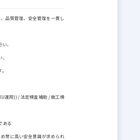
理、品質管理、安全管理を一貫し
行い、
い、
す。
運用)) / 法定検査補助 / 施工検
である
ため常に高い安全意識が求められ