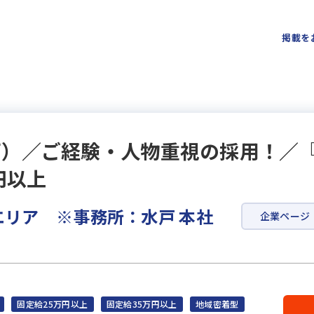
掲載を
戸）／ご経験・人物重視の採用！／
円以上
エリア ※事務所：水戸 本社
企業ページ
固定給25万円以上
固定給35万円以上
地域密着型