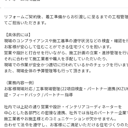
リフォームご契約後、着工準備からお引渡しに至るまでの工程管
てご担当いただきます。
【具体的には】
現場のコンプライアンスや施工基準の遵守状況などの検査・確認を
お客様が安心して住むことができる住宅づくりを担います。
営業や設計と打合せを行いながら、施工計画の立案・進捗管理を行
それに合わせて施工業者や職人を手配していただいたり、
現場での作業が安全かつ適切に行われているかのチェックを行いま
また、現場全体の予算管理等も行って頂きます。
（業務内容一例）
お客様現場対応 / 工事現場管理(22項目検査・パートナー連携(KIZUKU
証・フィードバック / パートナー指導
社内では上記の通り営業や設計・インテリアコーディネーターを
中心とした各部門との密接な連携、社外では当社のパートナー企業
施工業者やお施主様とのコミュニケーションが欠かせません。
合わせて法令を遵守し、お客様にご満足いただける住宅づくりの