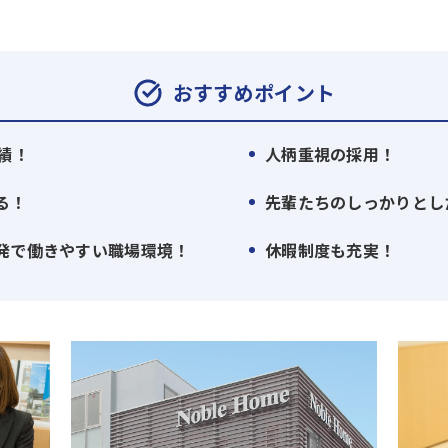
らには、苦手分野やトラブルが発生した際にも担当スタッフで
効率的に業務を進められます。
究所調べ
おすすめポイント
績！
人柄重視の採用！
城県内19ヵ所、栃木県宇都宮・小山、千葉県柏の展示場を拠
る！
先輩たちのしっかりとし
レベルの満足を提供する」ためにも、働くスタッフの「やり
発で働きやすい職場環境！
休暇制度も充実！
の手段のひとつ。あなたの「ステージ」を見つけ、高いパフォ