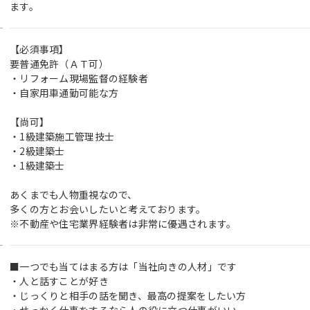
ます。
【必須事項】
要普通免許（ＡＴ可）
・リフォーム現場監督の経験者
・自家用車通勤可能な方
【尚可】
・1級建築施工管理技士
・2級建築士
・1級建築士
あくまでも人物重視なので、
多くの方とお会いしたいと考えております。
※不動産や住宅業界経験者は非常に優遇されます。
■一つでも当てはまる方は「当社向きの人材」です
・人と話すことが好き
・じっくりと相手の話を聞き、最高の提案をしたい方
・せっかく仕事をするなら人の役に立つ仕事がいい