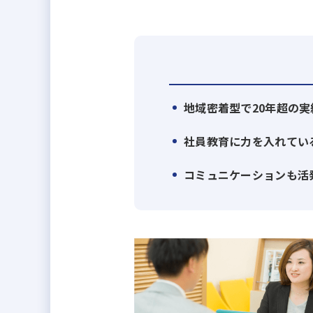
ションで業務負担が軽減でき、さ
一人で全てを抱え込む必要なく、
＊平成27年 度株式会社住宅産業研
地域密着型で20年超の実
◆募集の背景
地域密着型ビルダーとして現在茨
社員教育に力を入れてい
をオープンする計画です。
「より多くのお客様に、より高い
コミュニケーションも活
です。
ジョブローテーションはそのため
います。