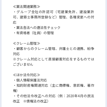
≪業法関連業務≫
・グループ全社の許認可（宅建業免許、建設業許
可、建築士事務所登録など）管理、各種変更への対
応
・業法各法への遵法性チェック
・有資格者（社員）の管理
≪クレーム管理≫
・顧客からのクレーム管理、弁護士との連携、紛争
対応
※クレーム対応として直接顧客対応をするものでは
ございません
≪ほか法令対応≫
・個人情報保護法対応
・知的財産権関連対応（主に商標権、意匠権、著作
権）
・その他法令改正への対応（例：2020年4月の民法
改正 ※債権法の改正）