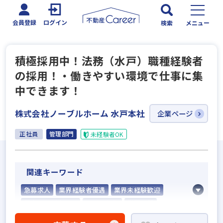
会員登録
ログイン
検索
メニュー
積極採用中！法務（水戸）職種経験者
の採用！・働きやすい環境で仕事に集
中できます！
株式会社ノーブルホーム 水戸本社
企業ページ
正社員
管理部門
未経験者OK
関連キーワード
急募求人
業界経験者優遇
業界未経験歓迎
既卒・第2新卒歓迎
地域密着型
学歴不問
社宅・家賃補助あり
資格支援制度あり