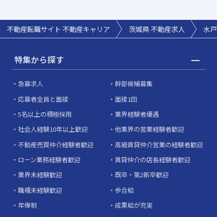
不動産転職サイト 不動産キャリア
茨城県 不動産求人
水戸
特集から探す
急募求人
幹部候補募集
応募者全員と面接
面接1回
5名以上の積極採用
業界経験者優遇
社会人経験10年以上歓迎
他業界の営業経験者歓迎
不動産売買仲介経験者歓迎
高級賃貸仲介営業の経験者歓迎
ローン業務経験者歓迎
賃貸仲介の店長経験者歓迎
業界未経験歓迎
既卒・第2新卒歓迎
職種未経験歓迎
歩合給
年俸制
成果給が充実