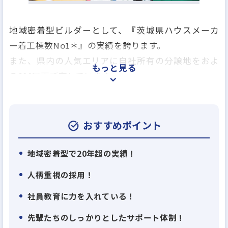
地域密着型ビルダーとして、『茨城県ハウスメーカ
ー着工棟数No1＊』の実績を誇ります。
また、県内の人気エリアに自社所有の分譲地をおよ
もっと見る
そ800区画所有しています。
そのため、注文住宅のみならず、土地から希望され
るお客様にスムーズに対応することが可能です。
また、一人のお客様に対してコーディネーター、設
おすすめポイント
計、現場監督がそれぞれいる「完全分業スタイル」
を採用しているので、
地域密着型で20年超の実績！
各ポジションで業務負担が軽減でき、さらには、苦
人柄重視の採用！
手分野やトラブルが発生した際にも担当スタッフで
社員教育に力を入れている！
サポートし合うことができるので、
一人で全てを抱え込む必要なく、効率的に業務を進
先輩たちのしっかりとしたサポート体制！