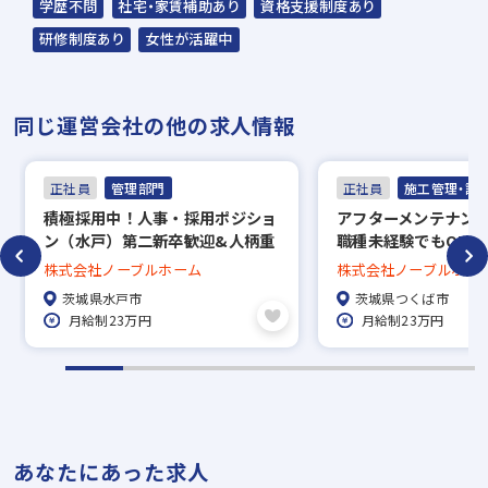
学歴不問
社宅・家賃補助あり
資格支援制度あり
ます。予めご了承ください。
研修制度あり
女性が活躍中
担当：スラッシュ株式会社
同じ運営会社の他の求人情報
本社：東京都港区赤坂2-15-16 赤坂ふく
源ビル7F
正社員
管理部門
正社員
施工管理・設
▼
積極採用中！人事・採用ポジショ
アフターメンテナン
面接（オンライン面接可）
ン（水戸）第二新卒歓迎&人柄重
職種未経験でもOK・
▼
視の採用！・働きやすい環境で仕
環境で仕事に集中で
株式会社ノーブルホーム
株式会社ノーブルホー
事に集中できます！
内定
茨城県水戸市
茨城県つくば市
月給制23万円
月給制23万円
※入社時期は相談に応じます。
※現在、在職中の方も積極的にご応募くださ
い。応募の秘密は厳守いたします。
あなたにあった求人