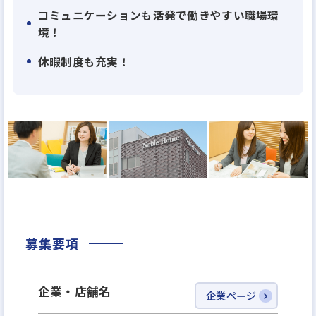
められます。
コミュニケーションも活発で働きやすい職場環
＊平成27年 度株式会社住宅産業研究所調べ
境！
休暇制度も充実！
地域密着型ビルダーとして現在茨城県内18ヵ所、栃
木県宇都宮・小山、千葉県柏の展示場を拠点に今後
もコンスタントに新展示場をオープンする計画です。
「より多くのお客様に、より高いレベルの満足を提
供する」ためにも、働くスタッフの「やりがい」
「充実感」「成長感」は重要です。
ジョブローテーションはそのための手段のひとつ。あ
なたの「ステージ」を見つけ、高いパフォーマンス
を発揮してほしいと考えています。
募集要項
企業・店舗名
企業ページ