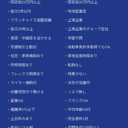
固定給25万円以上
固定給35万円以上
設立5年以内
地域密着型
フランチャイズ加盟店舗
上場企業
設立30年以上
上場企業のグループ会社
英語・中国語を活かせる
学歴不問
宅建取引士歓迎
自動車免許未取得でもOK
社宅・家賃補助あり
資格支援制度あり
研修制度あり
転勤なし
フレックス勤務あり
残業少ない
マイカー通勤可
女性が活躍中
扶養控除内で働ける
ノルマ無し
副業OK
ブランクOK
離職率5％以下
平均年齢20代
土日休みあり
完全週休2日
休日シフト制
年間休日120日以上