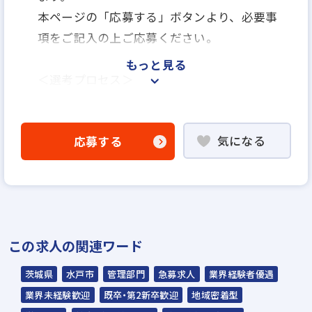
本ページの「応募する」ボタンより、必要事
項をご記入の上ご応募ください。
もっと見る
＜選考プロセス＞
「応募する」よりエントリー
▼
気になる
応募する
WEB書類選考
▼
説明選考会（電話面談）
＊説明選考会は代行業者であるスラッシュ株
この求人の関連ワード
式会社が行います＊
スラッシュ株式会社からのご連絡をお待ち
茨城県
水戸市
管理部門
急募求人
業界経験者優遇
ください。
業界未経験歓迎
既卒・第2新卒歓迎
地域密着型
ご連絡までに7日程度いただく場合があり