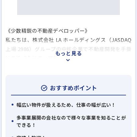
《少数精鋭の不動産デベロッパー》
私たちは、株式会社 LA ホールディングス（JASDAQ
上場 2986）グループの中核企業で不動産開発を⼿掛
もっと見る
ける株式会社ラ・アトレです。
社員総数は50⼈未満ではありますが、新築マンショ
ンや⾼価格帯に特化したプレミアムリノベーション
マンションの開発、都⼼⼀等地における都市型商業
おすすめポイント
施設や⻑期滞在型ホテルの開発など、幅広い分野で
多様な開発を⼿掛けています。
幅広い物件が扱えるため、仕事の幅が広い！
多事業展開の会社なので様々な事業を知ることが
⼤切にしているのは《量》より《アイデア》と
できる！
《質》。