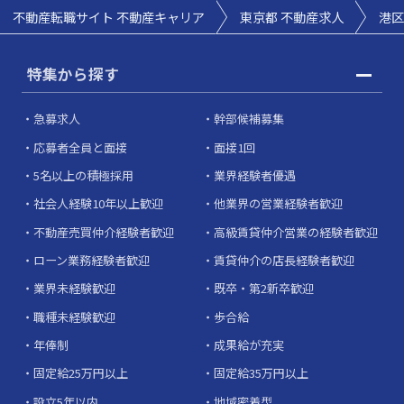
不動産転職サイト 不動産キャリア
東京都 不動産求人
港区
特集から探す
急募求人
幹部候補募集
応募者全員と面接
面接1回
5名以上の積極採用
業界経験者優遇
社会人経験10年以上歓迎
他業界の営業経験者歓迎
不動産売買仲介経験者歓迎
高級賃貸仲介営業の経験者歓迎
ローン業務経験者歓迎
賃貸仲介の店長経験者歓迎
業界未経験歓迎
既卒・第2新卒歓迎
職種未経験歓迎
歩合給
年俸制
成果給が充実
固定給25万円以上
固定給35万円以上
設立5年以内
地域密着型