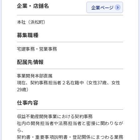
私たちの会社は、20代から40代までの社員がほぼ同
企業・店舗名
企業ページ
じ割合で在籍しており、男⼥⽐は概ね3対1といった
本社（浜松町）
ところです。
世代や性別に関係なく、新しい取り組みに対して積
募集職種
極的に提案し、議論し、チャレンジすることが奨励
宅建事務・営業事務
される社⾵です。
これまで培ってきた経験と知識をもとに、挑戦したい
配属先情報
と思うことや実現させてみたいと思うことがあれ
事業開発本部直属
ば、是⾮、その想いを私たちにも聞かせてくださ
現在、契約事務担当者２名在籍中（女性37歳、女性
い！
29歳）
仕事内容
収益不動産開発事業における契約事務
社内の開発担当者や法務担当者と密接に関わりなが
ら、
契約書・重要事項説明書・登記関係にまつわる業務