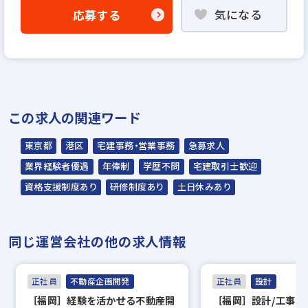
気になる
応募する
▼
説明選考会
※基本的にはお電話でのご面談となります。
※選考状況によってはご来社いただく場合も
ございます。
この求人の関連ワード
※説明選考会は代行業者であるスラッシュ株
東京都
港区
宅建事務・営業事務
急募求人
式会社が行います※
業界経験者優遇
年俸制
学歴不問
宅建取引士歓迎
スラッシュ株式会社からのご連絡をお待ち
資格支援制度あり
研修制度あり
土日休みあり
ください。
ご連絡までに7日程度いただく場合があり
同じ運営会社の他の求人情報
ます。予めご了承ください。
正社員
不動産企画開発
正社員
設計
担当：スラッシュ株式会社
［福岡］経験を活かせる不動産開
［福岡］設計/工事監
住所：東京都港区赤坂2-15-16 赤坂ふく