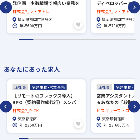
発企画 少数精鋭で幅広い業務を
ディベロッパーとし
源ビル7F
経験可能・年間休日120日
クト推進をお願いし
株式会社ラ・アトレ
株式会社ラ・アトレ
日120日
▼
福岡県福岡市博多区
福岡県福岡市博多区
面接
年収600万円
年収700万円
▼
内定
※入社時期は相談に応じます。
あなたにあった求人
※現在、在職中の方も積極的にご応募くださ
い。応募の秘密は厳守いたします。
正社員
宅建事務・営業事務
正社員
宅建事務・営
【リモート◎フレックス導入】
営業アシスタント／
BPO（契約書作成代行）メンバ
★あなたの「段取り
ー募集／経験を活かして不動産会
勝率を変える！／年間
株式会社PICK
ビズキューブ・コンサ
社の成長を支援してくれる方を募
日・土日祝休み
式会社
東京都港区
東京都新宿区
集！
年収350万円
年収3,600万円