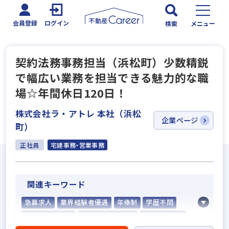
会員登録
ログイン
検索
メニュー
契約法務事務担当（浜松町）少数精鋭
で幅広い業務を担当できる魅力的な職
場☆年間休日120日！
株式会社ラ・アトレ 本社（浜松
企業ページ
町）
正社員
宅建事務・営業事務
関連キーワード
急募求人
業界経験者優遇
年俸制
学歴不問
宅建取引士歓迎
資格支援制度あり
研修制度あり