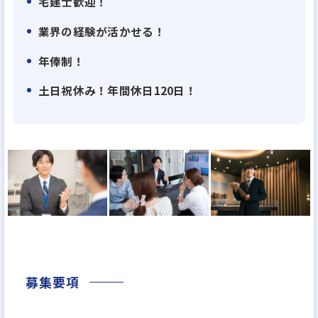
宅建士歓迎！
型に捉われることなく不動産の価値を最⼤限に⾼め
ることにこだわる、少数精鋭の不動産デベロッパー
業界の経験が活かせる！
です。
年俸制！
土日祝休み！年間休日120日！
★私たちのビジョン・⽬指しているもの
時代の変⾰期にある今、多様なニーズに応え世の中
に新たな価値を⽣み出すことで、社会に求められる
魅⼒的な会社として発展していくことを⽬指していま
す。
現場の社員⼀⼈ひとりが感性を研ぎ澄まし、固定概
念に捉われることなく⾃由な発想で仕事に取り組む
ことが、収益性の⾼い魅⼒的な事業を⽣み出す源泉
となっています。
募集要項
★求む！新しいことが好きな⼈！