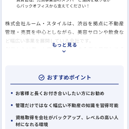
らバックオフィスから支えてください！
株式会社ルーム・スタイルは、渋谷を拠点に不動産
管理・売買を中心としながら、美容サロンや飲食な
ど幅広い事業を展開している会社です。
もっと見る
創業から20年、お客様に選ばれる企業を目指して成
長を続けてきました。
私たちが大切にしているのは「顧客第一主義」。
お客様やオーナー様に安心・信頼・満足をお届け
おすすめポイント
し、それを超えて感動していただけるサービスを実
現することを理念としています。
お客様と長くお付き合いしたい方にお勧め
社員一人ひとりが常に学び続け、最新の知識やテクノ
管理だけではなく幅広い不動産の知識を習得可能
ロジーを活用しながら、不動産の価値を高めるお手
資格取得を会社がバックアップ、レベルの高い人
伝いをしています。
材になれる環境