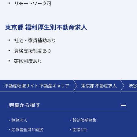
リモートワーク可
東京都 福利厚生別不動産求人
社宅・家賃補助あり
資格支援制度あり
研修制度あり
不動産転職サイト 不動産キャリア
東京都 不動産求人
渋谷
特集から探す
急募求人
幹部候補募集
応募者全員と面接
面接1回