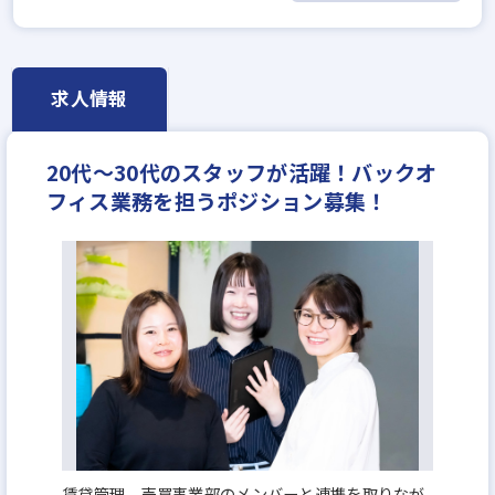
ローン業務経験者歓迎
賃貸仲介の店長経験者歓迎
既卒・第2新卒歓迎
歩合給
成果給が充実
固定給25万円以上
学歴不問
宅建取引士歓迎
求人情報
自動車免許未取得でもOK
年齢不問
社宅・家賃補助あり
資格支援制度あり
20代～30代のスタッフが活躍！バックオ
研修制度あり
転勤なし
残業少ない
フィス業務を担うポジション募集！
女性が活躍中
ノルマ無し
完全週休2日
休日シフト制
月平均残業20時間以内
年収350万円
年収400万円
年収450万円
年収500万円
賃貸管理、売買事業部のメンバーと連携を取りなが