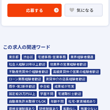
「応募する」よりエントリー
気になる
応募する
▼
WEB応募書類による書類選考
▼
面接（1回～数回）
▼
この求人の関連ワード
内定
東京都
渋谷区
宅建事務・営業事務
業界経験者優遇
☆入社時期は相談に応じます。現在、在職中
社会人経験10年以上歓迎
他業界の営業経験者歓迎
の方も積極的にご応募ください。
不動産売買仲介経験者歓迎
高級賃貸仲介営業の経験者歓迎
☆応募の秘密は厳守いたします。
ローン業務経験者歓迎
賃貸仲介の店長経験者歓迎
既卒・第2新卒歓迎
歩合給
成果給が充実
社員同士はとても仲が
不動産事業部、美容事
固定給25万円以上
学歴不問
宅建取引士歓迎
良く、風通しの良い環
業部合同で年に1回表
境です。事業部を超え
彰式が御座います。今
自動車免許未取得でもOK
年齢不問
社宅・家賃補助あり
た交流も盛んにありま
年もセルリアンタワー
資格支援制度あり
研修制度あり
転勤なし
残業少ない
す。
で開催いたしました！