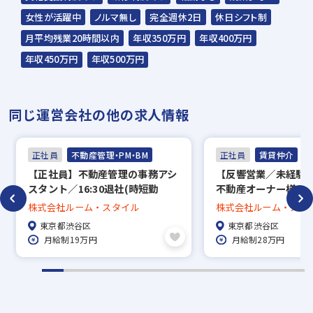
表彰者には豪華景品も
女性が活躍中
ノルマ無し
完全週休2日
休日シフト制
♪
月平均残業20時間以内
年収350万円
年収400万円
年収450万円
年収500万円
同じ運営会社の他の求人情報
正社員
不動産管理・PM・BM
正社員
賃貸仲介
【正社員】不動産管理の事務アシ
【反響営業／未経験
スタント／16:30退社(時短勤
不動産オーナー様の 
務)★残業なしでプライベート両
窓口” インサイドセ
株式会社ルーム・スタイル
株式会社ルーム・スタ
立応援
東京都渋谷区
東京都渋谷区
月給制19万円
月給制28万円