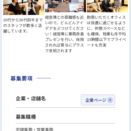
経営陣との距離感も近
勤務いただくオフィス
20代から30代前半まで
いので、どんどんアイ
は快適に過ごせるよう
のスタッフが数多く活
デアをぶつけてくださ
に、休憩スペースなど
躍しています。
い！経営陣に業務改善
も確保。残業も月平均
プレゼンを行い、採用
15時間以下でプライベ
されれば賞与にプラス
ートも充実
で支給されます
募集要項
企業・店舗名
企業ページ
募集職種
宅建事務・営業事務