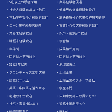
5名以上の積極採用
業界経験者優遇
社会人経験10年以上歓迎
他業界の営業経験者歓迎
不動産売買仲介経験者歓迎
高級賃貸仲介営業の経験者歓迎
ローン業務経験者歓迎
賃貸仲介の店長経験者歓迎
業界未経験歓迎
既卒・第2新卒歓迎
職種未経験歓迎
歩合給
年俸制
成果給が充実
固定給25万円以上
固定給35万円以上
設立5年以内
地域密着型
フランチャイズ加盟店舗
上場企業
設立30年以上
上場企業のグループ会社
英語・中国語を活かせる
学歴不問
宅建取引士歓迎
自動車免許未取得でもOK
社宅・家賃補助あり
資格支援制度あり
研修制度あり
転勤なし