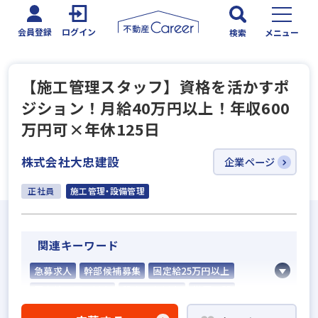
会員登録
ログイン
検索
メニュー
【施工管理スタッフ】資格を活かすポ
ジション！月給40万円以上！年収600
万円可×年休125日
株式会社大忠建設
企業ページ
正社員
施工管理・設備管理
関連キーワード
急募求人
幹部候補募集
固定給25万円以上
固定給35万円以上
設立30年以上
学歴不問
宅建取引士歓迎
転勤なし
完全週休2日