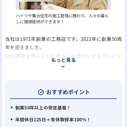
ハイツや集合住宅の施工管理に携わり、人々の暮ら
しに価値提供ができます！
当社は1972年創業の工務店です。2022年に創業50周
年を迎えました。
住宅建設を中心とした暮らしを豊かにするサービス
もっと見る
提供で、
お客様・パートナー企業様・社員、全員の幸せを追
求する
社会の輪の中で活動する企業として、社会に貢献す
おすすめポイント
ることが使命であると捉え、事業を通じて人と社会
に幸せの輪を広げていく仕事を追求し、そのために
創業50年以上の安定基盤！
常にShinka（進化×深化＝真価）していく事を目指
年間休日125日＋有休取得率100％！
します。