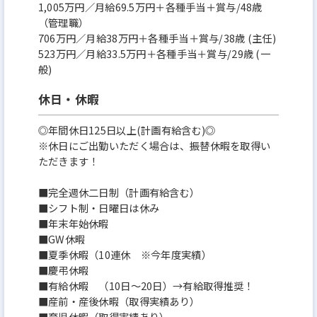
1,005万円／月給69.5万円＋各種手当＋賞与/48歳
（管理職）
706万円／月給38万円＋各種手当＋賞与/38歳 (主任)
523万円／月給33.5万円＋各種手当＋賞与/29歳 (一
般)
休日・休暇
◎年間休日125日以上(計画有給含む)◎
※休日にご出勤いただく場合は、振替休暇を取得い
ただきます！
■完全週休二日制（計画有給含む）
■シフト制・日曜日は休み
■年末年始休暇
■GW休暇
■夏季休暇（10連休 ※今年度実績）
■慶弔休暇
■有給休暇 （10日～20日）→有給取得推奨！
■産前・産後休暇（取得実績あり）
■育児休暇（取得実績あり）