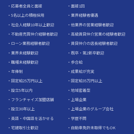
応募者全員と面接
面接1回
5名以上の積極採用
業界経験者優遇
社会人経験10年以上歓迎
他業界の営業経験者歓迎
不動産売買仲介経験者歓迎
高級賃貸仲介営業の経験者歓迎
ローン業務経験者歓迎
賃貸仲介の店長経験者歓迎
業界未経験歓迎
既卒・第2新卒歓迎
職種未経験歓迎
歩合給
年俸制
成果給が充実
固定給25万円以上
固定給35万円以上
設立5年以内
地域密着型
フランチャイズ加盟店舗
上場企業
設立30年以上
上場企業のグループ会社
英語・中国語を活かせる
学歴不問
宅建取引士歓迎
自動車免許未取得でもOK