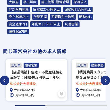
大阪府
堺市堺区
施工管理・設備管理
急募求人
☆入社時期は相談に応じます。現在、在職中
幹部候補募集
固定給25万円以上
固定給35万円以上
の方も積極的にご応募ください。
設立30年以上
学歴不問
宅建取引士歓迎
転勤なし
☆応募の秘密は厳守いたします。
完全週休2日
年間休日120日以上
反響営業
年収600万円
経験を活かして一緒に
働きませんか？ぜひご
応募お待ちしておりま
す！
同じ運営会社の他の求人情報
正社員
住宅営業
正社員
建築事務
【店長候補】住宅・不動産経験を
【積算購買スタッフ
活かす！月給40万円以上！年収
験を活かせる！月給4
600万円可×年休125日
年収600万円可×年休
株式会社大忠建設
株式会社大忠建設
大阪府堺市北区
大阪府堺市堺区
月給制40万円
月給制40万円