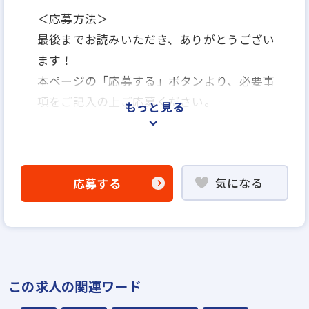
＜応募方法＞
最後までお読みいただき、ありがとうござい
ます！
本ページの「応募する」ボタンより、必要事
項をご記入の上ご応募ください。
もっと見る
＜選考プロセス＞
「応募する」よりエントリー
気になる
応募する
▼
WEB応募書類による書類選考
▼
面接（1回～数回）
▼
この求人の関連ワード
内定