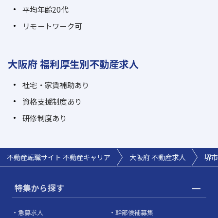
平均年齢20代
リモートワーク可
大阪府 福利厚生別不動産求人
社宅・家賃補助あり
資格支援制度あり
研修制度あり
不動産転職サイト 不動産キャリア
大阪府 不動産求人
堺市
特集から探す
急募求人
幹部候補募集