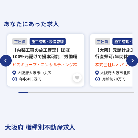
あなたにあった求人
正社員
施工管理・設備管理
正社員
施工管理・設
【内装工事の施工管理】ほぼ
【大阪】元請け施工管
100％元請けで提案可能／労働環
行直帰可/年間休日12
境良／年間128日休み！
生充実◎/プライム市
ビズキューブ・コンサルティング株
株式会社レオパレス21
約4,000名の大手企
式会社
大阪府大阪市中央区
大阪府大阪市北区
く働きやすい環境
年収400万円
月給制28万円
大阪府 職種別不動産求人