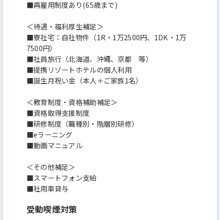
■再雇用制度あり(65歳まで)
＜待遇・福利厚生補足＞
■寮社宅：自社物件（1R・1万2500円、1DK・1万
7500円）
■社員旅行（北海道、沖縄、京都 等）
■提携リゾートホテルの個人利用
■誕生月祝い金（本人＋ご家族1名）
＜教育制度・資格補助補足＞
■資格取得支援制度
■研修制度（職種別・階層別研修）
■eラーニング
■動画マニュアル
＜その他補足＞
■スマートフォン支給
■社用車貸与
受動喫煙対策