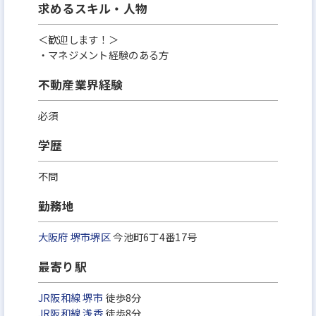
求めるスキル・人物
＜歓迎します！＞
・マネジメント経験のある方
不動産業界経験
必須
学歴
不問
勤務地
大阪府
堺市堺区
今池町6丁4番17号
最寄り駅
JR阪和線
堺市
徒歩8分
JR阪和線
浅香
徒歩8分