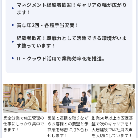
マネジメント経験者歓迎！キャリアの幅が広がり
ます！
＜求人のポイント＞
◆賞与年3回＋豊富な手当あり｜実績をしっかり評
賞与年2回・各種手当充実！
価！
経験者歓迎！即戦力として活躍できる環境がいま
◆年間休日125日・有休取得率100％を目指す職場風
す整っています！
土
IT・クラウド活用で業務効率化を推進。
◆ハイツ・集合住宅の施工管理に携わり、人々の暮
らしに価値提供ができる！
◆設計・施工・メンテナンスまで社内で完全分業。
施工管理業務に専念可能
◆部門を超えた“チームワーク”で柔軟に対応できる
体制！
◆住宅・資格手当など福利厚生充実♪働きやすい環
完全分業で施工管理の
営業と連携を取りなが
創業50年以上の安定基
仕事にしっかり集中で
らお客様との要望と予
盤で次のキャリアを！
境
きます！
算感を綿密に打ち合わ
大忠建設では社員の声
◆地域に50年根差す工務店｜安定したキャリア形成
せします！
を大切にしています！