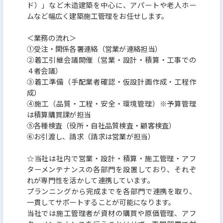
ド）」など木造建築を中心に、アパートや老人ホー
ムなど幅広く建築施工管理をお任せします。
＜業務の流れ＞
①受注・関係各署連絡（営業が連絡担当）
②着工引継会議開催（営業・設計・積算・工事での
４者会議）
③着工準備（手配業者確認・仮設計画作成・工程作
成）
④施工（品質・工程・安全・環境管理）※予算管理
は積算購買課が担当
⑤各種検査（役所・自社品質検査・顧客検査）
⑥お引渡し、請求（請求は営業が担当）
☆当社は社内で営業・設計・積算・施工管理・アフ
ターメンテナンスの各部門を設置しており、それぞ
れが専門性を活かして連携しています。
プランニングから完成までを各部門で連携を取り、
一貫してサポートすることが可能になります。
当社では施工管理者が資材の購買や原価管理、アフ