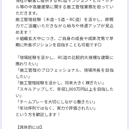
当社が顧客に提供するRC造マンション・ビル・ホテ
ル等の中高層建築に関する施工管理業務を担ってい
クを2年連続で取得しました！
ただきます。
認定基準項目のうち、人材育成/働きがい、柔軟な働
施工管理経験（木造・S造・RC造）を活かし、即戦
き方、健康経営、労働法順守 の4項目では満点を
力でご活躍いただきながら給与や待遇アップが見込
めます！
ビジネスモデル/生産性、リスクマネジメント の2項
※組織拡大中につき、ご自身の成長や成果次第で早
目では高い点数を取得しており
期に所長ポジションを目指すことも可能です◎
透明性の高い経営・社員の働きがい を高い水準で
「現場経験を活かし、RC造の比較的大規模な建築に
実現しています！
携わりたい」
「施工管理のプロフェッショナル、現場所長を目指
したい」
「施工管理経験を活かし、将来大きく稼ぎたい」
「スキルアップして、年収1,000万円以上を目指した
い」
「チームプレーを大切にしながら働きたい」
「年功序列ではなく、実力で評価されたい」
という方を歓迎します！
【具体的には】