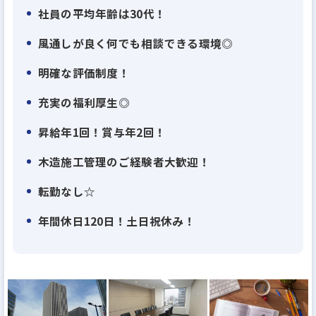
社員の平均年齢は30代！
型ビジネスモデル」です。
不動産業と建設業のハイブリッドを実現すること
風通しが良く何でも相談できる環境◎
で、効率性と生産性を高次元で両立させ、透明性の
明確な評価制度！
高いサービスをお届けしています。
また、自社開発による一棟物の新築・中古アパート
充実の福利厚生◎
やマンションを幅広く揃え、
昇給年1回！賞与年2回！
多様なお客様のニーズに合わせた最適な資産運用プ
木造施工管理のご経験者大歓迎！
ランをご提案しています。
転勤なし☆
お客様一人ひとりの人生に寄り添い、本音に耳を傾
年間休日120日！土日祝休み！
ける「圧倒的顧客ファースト」の精神は、大和財託
の原点であり成長の原動力です。
情報の透明性を徹底し、信頼を軸にしたサービスを
提供することで、多くの方々から高い支持をいただ
いています。