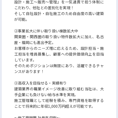
設計・施工～販売～管理』を一気通貫で担う体制に
こだわり、他社との差別化を実現！
そして自社設計・自社施工のため自由度の高い建築
が可能。
②事業拡大に伴い取り扱い棟数拡大中
関東圏・関西圏の取り扱い物件数拡大に加え、名古
屋・福岡にも進出予定。
お客様からのニーズ増に応えるため、設計担当・施
工担当を増員募集し、顧客への提供価値向上を目指
しています。
そのためポジションは無限にあり、活躍できるチャ
ンスがあります！
③高収入を目指せる・実績有り
建築業界の職業イメージ改善に取り組む当社は、大
手企業にも負けない給与水準を実現。
施工管理職として経験を積み、専門資格を取得する
ことで将来的に年収1,000万円超えが可能です。
～施工管理職 社員年収例～