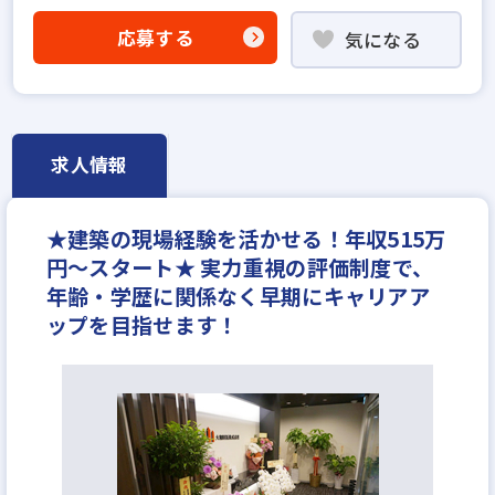
固定給35万円以上
社宅・家賃補助あり
応募する
気になる
研修制度あり
転勤なし
女性が活躍中
ノルマ無し
土日休みあり
完全週休2日
年間休日120日以上
年収500万円
月給30万円
求人情報
★建築の現場経験を活かせる！年収515万
円～スタート★ 実力重視の評価制度で、
年齢・学歴に関係なく早期にキャリアア
ップを目指せます！