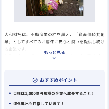
大和財託は、不動産業の枠を超え、「資産価値共創
業」としてすべてのお客様に安心と潤いを提供し続け
る企業です。
もっと見る
創業以来、一貫して掲げている独自の成長戦略「潤
環シナジー戦略」に基づき、
顧客利益、取引先利益、自社利益の3つの利益(潤い)
を最適に循環させ、
おすすめポイント
新たな価値を業界内に生み出してきました。
目標は1,000億円規模の企業へ成長すること！
この戦略を支えるのが、仕入れ、建築、販売、賃貸
海外進出も目指しています！
管理、売却サポート までを一貫して行う「垂直統合