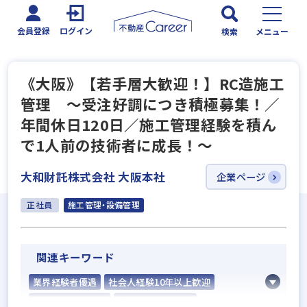
会員登録
ログイン
検索
メニュー
《大阪》【若手層大歓迎！】RC造施工
管理 ～受注好調につき積極募集！／
年間休日120日／施工管理経験を積ん
で1人前の技術者に成長！～
大和財託株式会社 大阪本社
企業ページ
正社員
施工管理・設備管理
関連キーワード
業界経験者優遇
社会人経験10年以上歓迎
既卒・第2新卒歓迎
固定給25万円以上