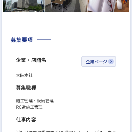
その結果、創業以来増収増益、創業12年(2025年時
点）で売上高360億円。
2029年には1,000億円超を目指しています。
募集要項
時代の変化を先取りしながら、常に進化を続ける当
社。
企業・店舗名
資産運用をより多くの方々に開かれたものとし、こ
企業ページ
れからも新しい価値と未来を切り拓いてまいります。
大阪本社
＼ホワイト企業認定 最高ランク 『プラチナ』取得！
募集職種
／
施工管理・設備管理
「家族に入社を勧めたい次世代に残していきたい企
RC造施工管理
業」を指す、ホワイト企業に2022年から4年連続で認
仕事内容
定。
2025年7月1日(火)に、最高ランク『プラチナ』ラン