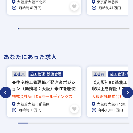
大阪府大阪市北区
東京都渋谷区
※現在、在職中の方も積極的にご応募くださ
月給制41万円
月給制41万円
い。応募の秘密は厳守いたします。
あなたにあった求人
正社員
施工管理・設備管理
正社員
施工管理・設
◆住宅施工管理職／発注者ポジシ
《大阪》RC造施工管
ョン（勤務地：大阪）◆ITを駆使
収以上を保証！ご経
し働き方改革を進めております！
揮して年収UP～
株式会社And Doホールディングス
大和財託株式会社
／資格手当有！1級建築施工管理
大阪府大阪市都島区
大阪府大阪市北区
技士2万円、他
月給制37万円
年収1,000万円