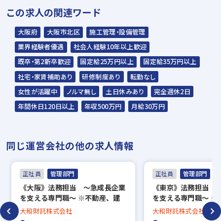
この求人の関連ワード
式会社が行います＊
スラッシュ株式会社からのご連絡をお待ち
大阪府
大阪市北区
施工管理・設備管理
ください。
業界経験者優遇
社会人経験10年以上歓迎
ご連絡までに7日程度いただく場合があり
既卒・第2新卒歓迎
固定給25万円以上
固定給35万円以上
ます。予めご了承ください。
社宅・家賃補助あり
研修制度あり
転勤なし
女性が活躍中
ノルマ無し
土日休みあり
完全週休2日
担当：スラッシュ株式会社
年間休日120日以上
年収500万円
月給30万円
本社：東京都港区赤坂2-15-16 赤坂ふく
源ビル7F
同じ運営会社の他の求人情報
▼
面接（オンライン面接可）
正社員
管理部門
正社員
管理部門
▼
《大阪》法務担当 ～急成長企業
《東京》法務担当 
内定
を支える専門職～ ※不動産、建
を支える専門職～ ※
築業界未経験歓迎
築業界未経験歓迎
大和財託株式会社
大和財託株式会社
※入社時期は相談に応じます。