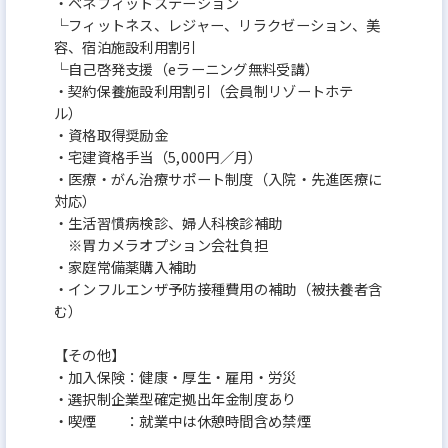
・ベネフィットステーション
└フィットネス、レジャー、リラクゼーション、美
容、宿泊施設利用割引
└自己啓発支援（eラーニング無料受講）
・契約保養施設利用割引（会員制リゾートホテ
ル）
・資格取得奨励金
・宅建資格手当（5,000円／月）
・医療・がん治療サポート制度（入院・先進医療に
対応）
・生活習慣病検診、婦人科検診補助
※胃カメラオプション会社負担
・家庭常備薬購入補助
・インフルエンザ予防接種費用の補助（被扶養者含
む）
【その他】
・加入保険：健康・厚生・雇用・労災
・選択制企業型確定拠出年金制度あり
・喫煙 ：就業中は休憩時間含め禁煙