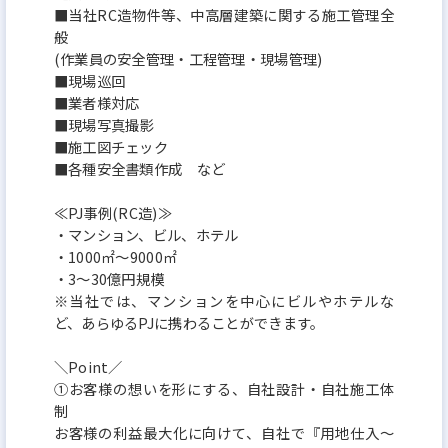
■当社RC造物件等、中高層建築に関する施工管理全
般
(作業員の安全管理・工程管理・現場管理)
■現場巡回
■業者様対応
■現場写真撮影
■施工図チェック
■各種安全書類作成 など
≪PJ事例(RC造)≫
・マンション、ビル、ホテル
・1000㎡～9000㎡
・3～30億円規模
※当社では、マンションを中心にビルやホテルな
ど、あらゆるPJに携わることができます。
＼Point／
①お客様の想いを形にする、自社設計・自社施工体
制
お客様の利益最大化に向けて、自社で『用地仕入～