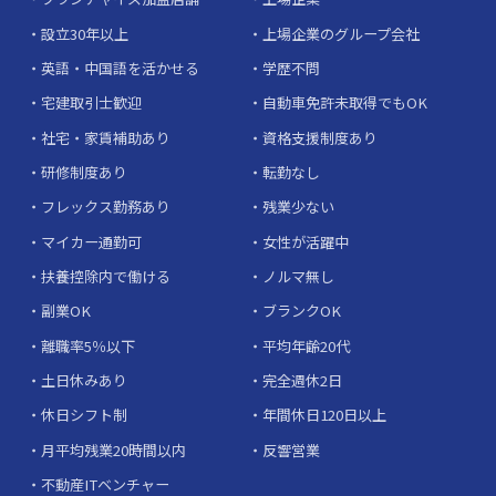
設立30年以上
上場企業のグループ会社
英語・中国語を活かせる
学歴不問
宅建取引士歓迎
自動車免許未取得でもOK
社宅・家賃補助あり
資格支援制度あり
研修制度あり
転勤なし
フレックス勤務あり
残業少ない
マイカー通勤可
女性が活躍中
扶養控除内で働ける
ノルマ無し
副業OK
ブランクOK
離職率5％以下
平均年齢20代
土日休みあり
完全週休2日
休日シフト制
年間休日120日以上
月平均残業20時間以内
反響営業
不動産ITベンチャー