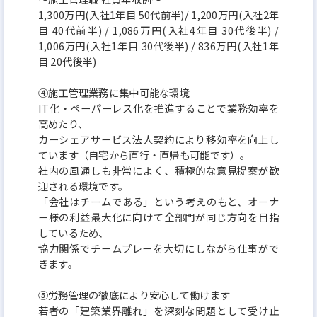
1,300万円(入社1年目 50代前半)/ 1,200万円(入社2年
目 40代前半) / 1,086万円(入社4年目 30代後半) /
1,006万円(入社1年目 30代後半) / 836万円(入社1年
目 20代後半)
④施工管理業務に集中可能な環境
IT化・ペーパーレス化を推進することで業務効率を
高めたり、
カーシェアサービス法人契約により移効率を向上し
ています（自宅から直行・直帰も可能です）。
社内の風通しも非常によく、積極的な意見提案が歓
迎される環境です。
「会社はチームである」という考えのもと、オーナ
ー様の利益最大化に向けて全部門が同じ方向を目指
しているため、
協力関係でチームプレーを大切にしながら仕事がで
きます。
⑤労務管理の徹底により安心して働けます
若者の「建築業界離れ」を深刻な問題として受け止