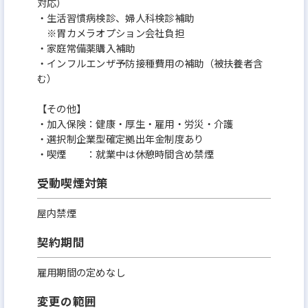
対応）
・生活習慣病検診、婦人科検診補助
※胃カメラオプション会社負担
・家庭常備薬購入補助
・インフルエンザ予防接種費用の補助（被扶養者含
む）
【その他】
・加入保険：健康・厚生・雇用・労災・介護
・選択制企業型確定拠出年金制度あり
・喫煙 ：就業中は休憩時間含め禁煙
受動喫煙対策
屋内禁煙
契約期間
雇用期間の定めなし
変更の範囲