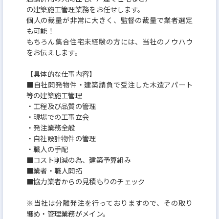
クを2年連続で取得しました！
の建築施工管理業務をお任せします。
認定基準項目のうち、人材育成/働きがい、柔軟な働
個人の裁量が非常に大きく、監督の裁量で業者選定
き方、健康経営、労働法順守 の4項目では満点を
も可能！
もちろん集合住宅未経験の方には、当社のノウハウ
ビジネスモデル/生産性、リスクマネジメント の2項
をお伝えします。
目では高い点数を取得しており
透明性の高い経営・社員の働きがい を高い水準で
【具体的な仕事内容】
■自社開発物件・建築請負で受注した木造アパート
実現しています！
等の建築施工管理
・工程及び品質の管理
・現場での工事立会
・発注業務全般
・自社設計物件の管理
・職人の手配
■コスト削減の為、建築予算組み
■業者・職人開拓
■協力業者からの見積もりのチェック
※当社は分離発注を行っておりますので、その取り
纏め・管理業務がメイン。