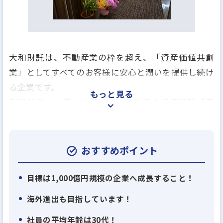
大和財託は、不動産業の枠を超え、「資産価値共創
業」としてすべてのお客様に安心と潤いを提供し続け
る企業です。
もっと見る
創業以来、一貫して掲げている独自の成長戦略「潤
環シナジー戦略」に基づき、
顧客利益、取引先利益、自社利益の3つの利益(潤い)
を最適に循環させ、
おすすめポイント
新たな価値を業界内に生み出してきました。
目標は1,000億円規模の企業へ成長すること！
この戦略を支えるのが、仕入れ、建築、販売、賃貸
海外進出も目指しています！
管理、売却サポート までを一貫して行う「垂直統合
社員の平均年齢は30代！
型ビジネスモデル」です。