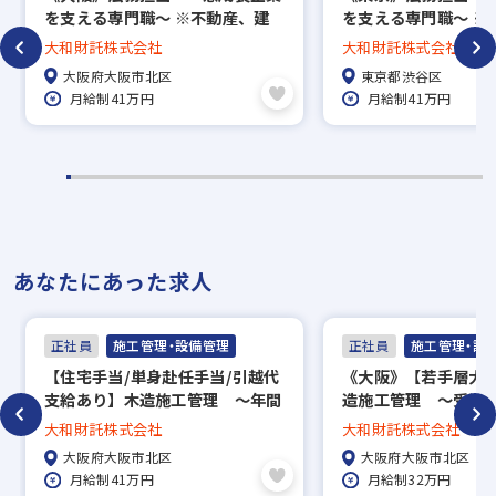
内定
を支える専門職～ ※不動産、建
を支える専門職～ ※
築業界未経験歓迎
築業界未経験歓迎
大和財託株式会社
大和財託株式会社
※入社時期は相談に応じます。
大阪府大阪市北区
東京都渋谷区
※現在、在職中の方も積極的にご応募くださ
月給制41万円
月給制41万円
い。応募の秘密は厳守いたします。
あなたにあった求人
正社員
施工管理・設備管理
正社員
施工管理・設
【住宅手当/単身赴任手当/引越代
《大阪》【若手層大歓
支給あり】木造施工管理 ～年間
造施工管理 ～受注
休日120日／分離発注のコントロ
極募集！／年間休日1
大和財託株式会社
大和財託株式会社
ールタワー役！ 都市部でスキル
管理経験を積んで1人
大阪府大阪市北区
大阪府大阪市北区
やご経験を発揮◎～
に成長！～
月給制41万円
月給制32万円