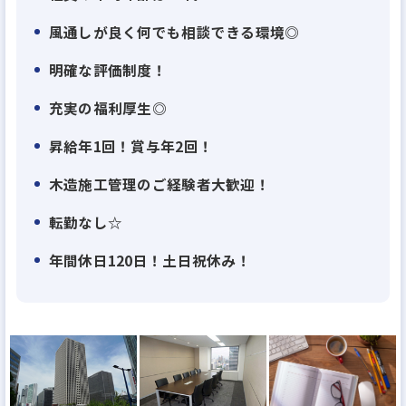
不動産業と建設業のハイブリッドを実現すること
風通しが良く何でも相談できる環境◎
で、効率性と生産性を高次元で両立させ、透明性の
明確な評価制度！
高いサービスをお届けしています。
また、自社開発による一棟物の新築・中古アパート
充実の福利厚生◎
やマンションを幅広く揃え、
昇給年1回！賞与年2回！
多様なお客様のニーズに合わせた最適な資産運用プ
木造施工管理のご経験者大歓迎！
ランをご提案しています。
転勤なし☆
お客様一人ひとりの人生に寄り添い、本音に耳を傾
年間休日120日！土日祝休み！
ける「圧倒的顧客ファースト」の精神は、大和財託
の原点であり成長の原動力です。
情報の透明性を徹底し、信頼を軸にしたサービスを
提供することで、多くの方々から高い支持をいただ
いています。
その結果、創業以来増収増益、創業12年(2025年時