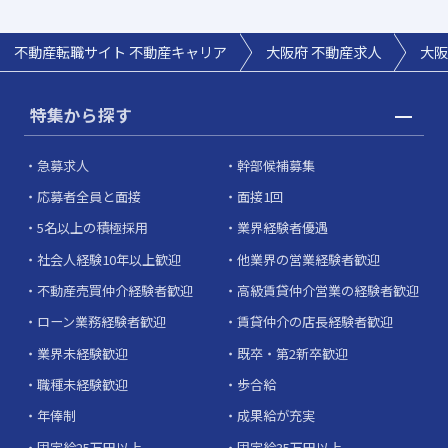
不動産転職サイト 不動産キャリア
大阪府 不動産求人
大阪
特集から探す
急募求人
幹部候補募集
応募者全員と面接
面接1回
5名以上の積極採用
業界経験者優遇
社会人経験10年以上歓迎
他業界の営業経験者歓迎
不動産売買仲介経験者歓迎
高級賃貸仲介営業の経験者歓迎
ローン業務経験者歓迎
賃貸仲介の店長経験者歓迎
業界未経験歓迎
既卒・第2新卒歓迎
職種未経験歓迎
歩合給
年俸制
成果給が充実
固定給25万円以上
固定給35万円以上