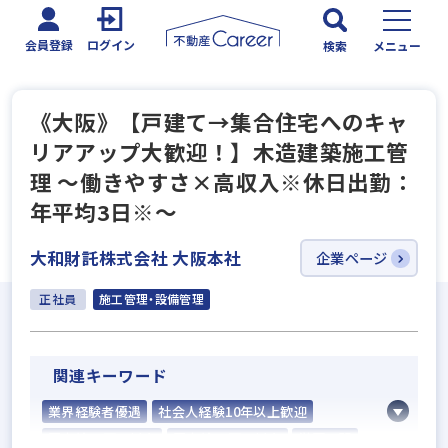
会員登録
ログイン
検索
メニュー
《大阪》【戸建て→集合住宅へのキャ
リアアップ大歓迎！】木造建築施工管
理 ～働きやすさ×高収入※休日出勤：
年平均3日※～
大和財託株式会社 大阪本社
企業ページ
正社員
施工管理・設備管理
関連キーワード
業界経験者優遇
社会人経験10年以上歓迎
固定給25万円以上
固定給35万円以上
学歴不問