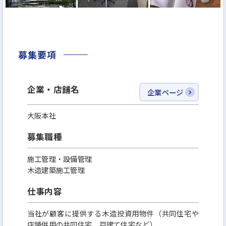
点）で売上高360億円。
2029年には1,000億円超を目指しています。
募集要項
時代の変化を先取りしながら、常に進化を続ける当
社。
企業・店舗名
資産運用をより多くの方々に開かれたものとし、こ
企業ページ
れからも新しい価値と未来を切り拓いてまいります。
大阪本社
＼ホワイト企業認定 最高ランク 『プラチナ』取得！
募集職種
／
施工管理・設備管理
「家族に入社を勧めたい次世代に残していきたい企
木造建築施工管理
業」を指す、ホワイト企業に2022年から4年連続で認
仕事内容
定。
2025年7月1日(火)に、最高ランク『プラチナ』ラン
当社が顧客に提供する木造投資用物件（共同住宅や
店舗併用の共同住宅、戸建て住宅など）