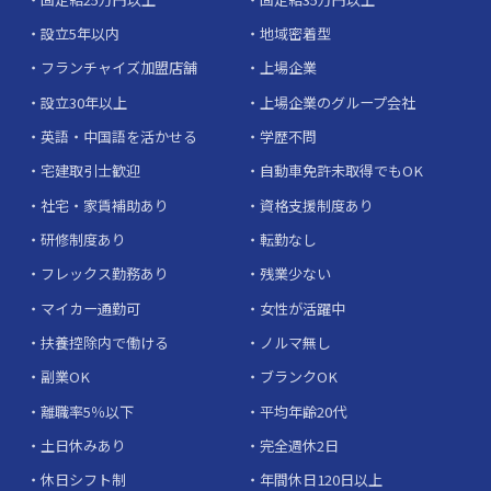
設立5年以内
地域密着型
フランチャイズ加盟店舗
上場企業
設立30年以上
上場企業のグループ会社
英語・中国語を活かせる
学歴不問
宅建取引士歓迎
自動車免許未取得でもOK
社宅・家賃補助あり
資格支援制度あり
研修制度あり
転勤なし
フレックス勤務あり
残業少ない
マイカー通勤可
女性が活躍中
扶養控除内で働ける
ノルマ無し
副業OK
ブランクOK
離職率5％以下
平均年齢20代
土日休みあり
完全週休2日
休日シフト制
年間休日120日以上