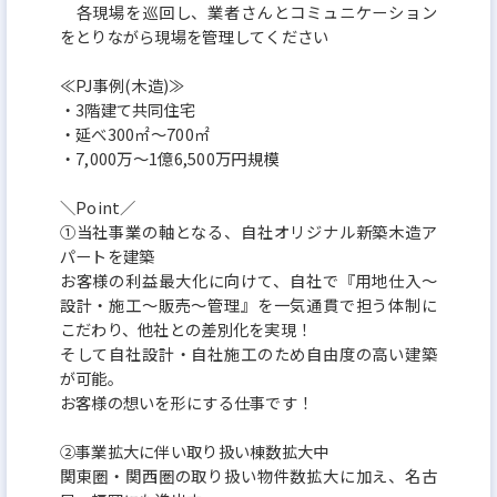
各現場を巡回し、業者さんとコミュニケーション
をとりながら現場を管理してください
≪PJ事例(木造)≫
・3階建て共同住宅
・延べ300㎡～700㎡
・7,000万～1億6,500万円規模
＼Point／
①当社事業の軸となる、自社オリジナル新築木造ア
パートを建築
お客様の利益最大化に向けて、自社で『用地仕入～
設計・施工～販売～管理』を一気通貫で担う体制に
こだわり、他社との差別化を実現！
そして自社設計・自社施工のため自由度の高い建築
が可能。
お客様の想いを形にする仕事です！
②事業拡大に伴い取り扱い棟数拡大中
関東圏・関西圏の取り扱い物件数拡大に加え、名古