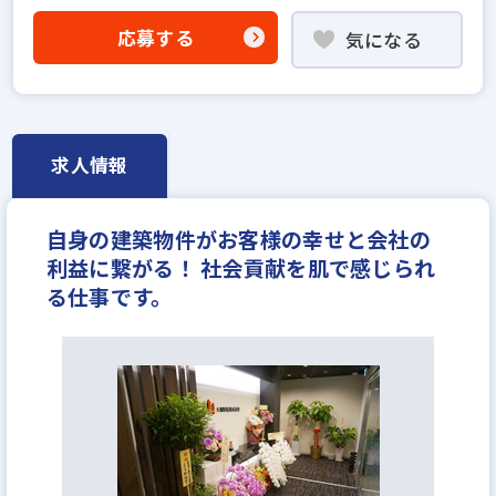
社宅・家賃補助あり
研修制度あり
転勤なし
応募する
気になる
女性が活躍中
ノルマ無し
土日休みあり
完全週休2日
年間休日120日以上
年収600万円
月給40万円
求人情報
自身の建築物件がお客様の幸せと会社の
利益に繋がる！ 社会貢献を肌で感じられ
る仕事です。