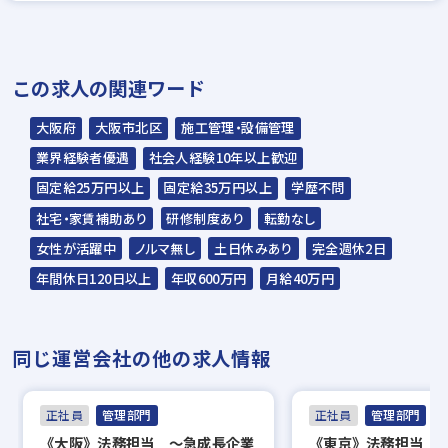
＊説明選考会は代行業者であるスラッシュ株
この求人の関連ワード
式会社が行います＊
スラッシュ株式会社からのご連絡をお待ち
大阪府
大阪市北区
施工管理・設備管理
ください。
業界経験者優遇
社会人経験10年以上歓迎
ご連絡までに7日程度いただく場合があり
固定給25万円以上
固定給35万円以上
学歴不問
ます。予めご了承ください。
社宅・家賃補助あり
研修制度あり
転勤なし
女性が活躍中
ノルマ無し
土日休みあり
完全週休2日
担当：スラッシュ株式会社
年間休日120日以上
年収600万円
月給40万円
本社：東京都港区赤坂2-15-16 赤坂ふく
源ビル7F
同じ運営会社の他の求人情報
▼
面接（オンライン面接可）
正社員
管理部門
正社員
管理部門
▼
《大阪》法務担当 ～急成長企業
《東京》法務担当 