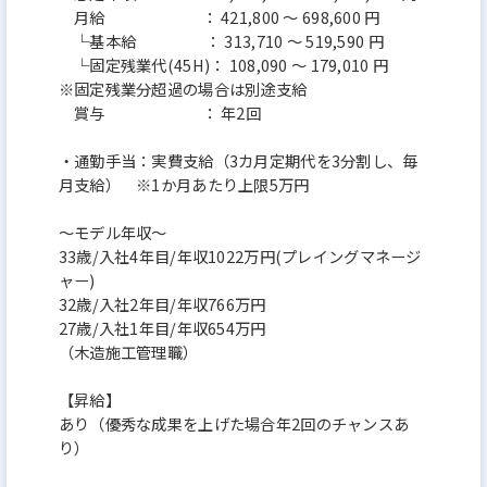
月給 ： 421,800 ～ 698,600 円
└基本給 ： 313,710 ～ 519,590 円
└固定残業代(45H)： 108,090 ～ 179,010 円
※固定残業分超過の場合は別途支給
賞与 ： 年2回
・通勤手当：実費支給（3カ月定期代を3分割し、毎
月支給） ※1か月あたり上限5万円
～モデル年収～
33歳/入社4年目/年収1022万円(プレイングマネージ
ャー)
32歳/入社2年目/年収766万円
27歳/入社1年目/年収654万円
（木造施工管理職）
【昇給】
あり（優秀な成果を上げた場合年2回のチャンスあ
り）