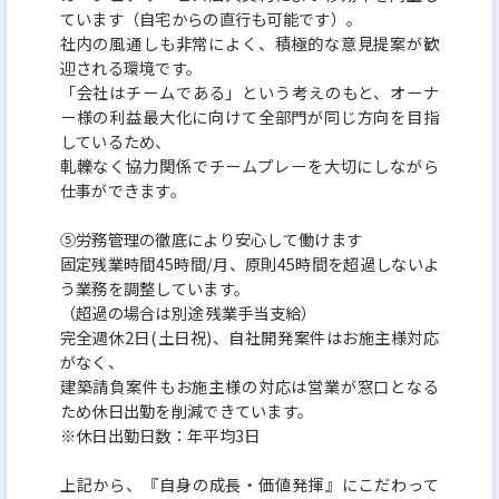
ています（自宅からの直行も可能です）。
社内の風通しも非常によく、積極的な意見提案が歓
迎される環境です。
「会社はチームである」という考えのもと、オーナ
ー様の利益最大化に向けて全部門が同じ方向を目指
しているため、
軋轢なく協力関係でチームプレーを大切にしながら
仕事ができます。
⑤労務管理の徹底により安心して働けます
固定残業時間45時間/月、原則45時間を超過しないよ
う業務を調整しています。
（超過の場合は別途 残業手当支給）
完全週休2日(土日祝)、自社開発案件はお施主様対応
がなく、
建築請負案件もお施主様の対応は営業が窓口となる
ため休日出勤を削減できています。
※休日出勤日数：年平均3日
上記から、『自身の成長・価値発揮』にこだわって