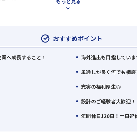
きました。
もっと見る
建築、販売、賃貸管理、売却サポート までを一貫して行う「
を実現することで、効率性と生産性を高次元で両立させ、透明
おすすめポイント
築・中古アパートやマンションを幅広く揃え、
最適な資産運用プランをご提案しています。
の企業へ成長すること！
海外進出も目指していま
い、本音に耳を傾ける「圧倒的顧客ファースト」の精神は、大
風通しが良く何でも相談
にしたサービスを提供することで、多くの方々から高い支持を
充実の福利厚生◎
2年(2025年時点）で売上高360億円。
設計のご経験者大歓迎！
ています。
年間休日120日！土日祝
に進化を続ける当社。
れたものとし、これからも新しい価値と未来を切り拓いてまい