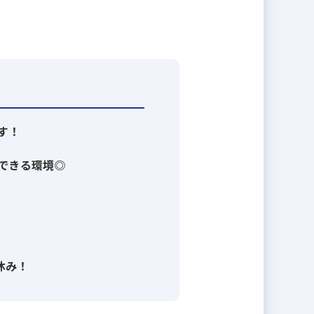
垂直統合型ビジネスモデル」です。
性の高いサービスをお届けしていま
す！
和財託の原点であり成長の原動力で
できる環境◎
いただいています。
休み！
ります。