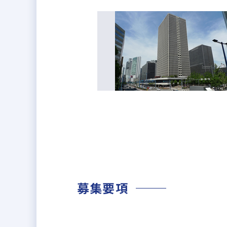
＼ホワイト企業認定 最高ランク 
「家族に入社を勧めたい次世代に残
2025年7月1日(火)に、最高ラ
認定基準項目のうち、人材育成/働
ビジネスモデル/生産性、リスクマ
透明性の高い経営・社員の働きが
募集要項