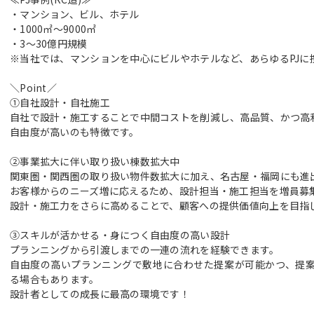
・マンション、ビル、ホテル
・1000㎡～9000㎡
・3～30億円規模
※当社では、マンションを中心にビルやホテルなど、あらゆるPJに
＼Point／
①自社設計・自社施工
自社で設計・施工することで中間コストを削減し、高品質、かつ高
自由度が高いのも特徴です。
②事業拡大に伴い取り扱い棟数拡大中
関東圏・関西圏の取り扱い物件数拡大に加え、名古屋・福岡にも進
お客様からのニーズ増に応えるため、設計担当・施工担当を増員募
設計・施工力をさらに高めることで、顧客への提供価値向上を目指
③スキルが活かせる・身につく自由度の高い設計
プランニングから引渡しまでの一連の流れを経験できます。
自由度の高いプランニングで敷地に合わせた提案が可能かつ、提
る場合もあります。
設計者としての成長に最高の環境です！