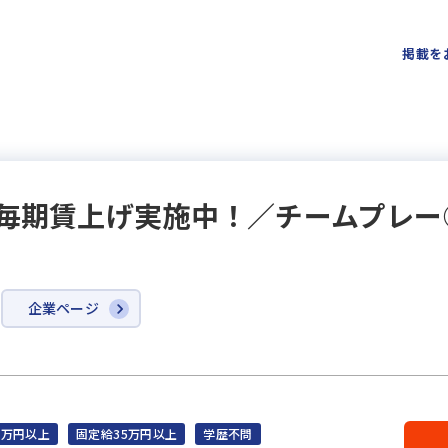
掲載を
～毎期賃上げ実施中！／チームプレ
企業ページ
5万円以上
固定給35万円以上
学歴不問