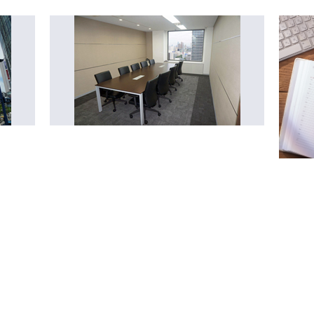
『プラチナ』取得！／
していきたい企業」を指す、ホワイト企業に2022年から4年
ンク『プラチナ』ランクを2年連続で取得しました！
きがい、柔軟な働き方、健康経営、労働法順守 の4項目では
ネジメント の2項目では高い点数を取得しており
い を高い水準で実現しています！