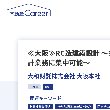
≪大阪≫RC造建築設計 
計業務に集中可能～
大和財託株式会社 大阪本社
正社員
設計
関連キーワード
業界経験者優遇
社会人経験10年以上歓迎
固定給2