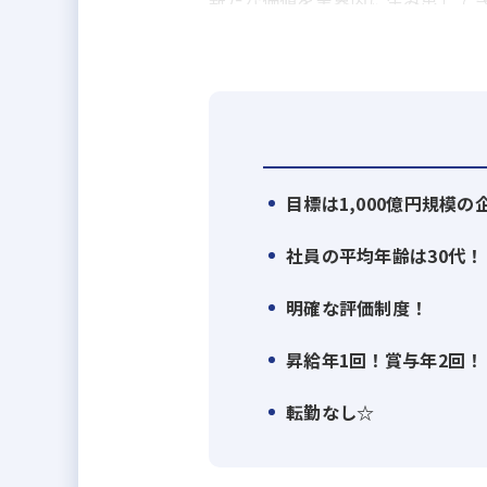
新たな価値を業界内に生み出して
この戦略を支えるのが、仕入れ、
不動産業と建設業のハイブリッド
す。
また、自社開発による一棟物の新
多様なお客様のニーズに合わせた
目標は1,000億円規模
お客様一人ひとりの人生に寄り添
社員の平均年齢は30代！
す。
情報の透明性を徹底し、信頼を軸
明確な評価制度！
その結果、創業以来増収増益、創業1
昇給年1回！賞与年2回！
2029年には1,000億円超を目指し
転勤なし☆
時代の変化を先取りしながら、常
資産運用をより多くの方々に開か