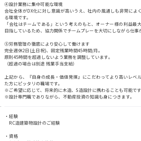
④設計業務に集中可能な環境
会社全体がDX化に対し意識が高いうえ、社内の風通しも非常によ
る環境です。
「会社はチームである」という考えのもと、オーナー様の利益最
目指しているため、協力関係でチームプレーを大切にしながら仕事
⑤労務管理の徹底により安心して働けます
完全週休2日(土日祝)、固定残業時間45時間/月。
原則45時間を超過しないよう業務を調整しています。
（超過の場合は別途 残業手当支給）
上記から、『自身の成長・価値発揮』にこだわってより高いレベ
た方にピッタリの職場です。
※ご希望に応じて、将来的に木造、S造設計に携わることも可能で
※設計専門職でありながら、不動産投資の知識も身につきます。
・経験
RC造建築物設計のご経験
・資格