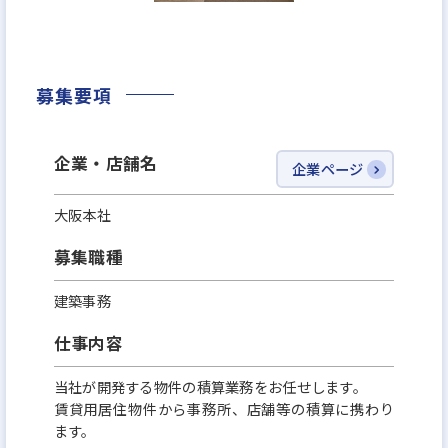
2029年には1,000億円超を目指しています。
時代の変化を先取りしながら、常に進化を続ける当
募集要項
社。
資産運用をより多くの方々に開かれたものとし、こ
企業・店舗名
企業ページ
れからも新しい価値と未来を切り拓いてまいります。
大阪本社
＼ホワイト企業認定 最高ランク 『プラチナ』取得！
募集職種
／
「家族に入社を勧めたい次世代に残していきたい企
建築事務
業」を指す、ホワイト企業に2022年から4年連続で認
仕事内容
定。
当社が開発する物件の積算業務をお任せします。
2025年7月1日(火)に、最高ランク『プラチナ』ラン
賃貸用居住物件から事務所、店舗等の積算に携わり
クを2年連続で取得しました！
ます。