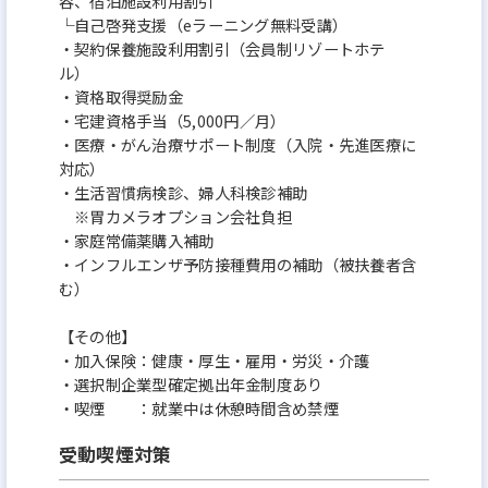
容、宿泊施設利用割引
└自己啓発支援（eラーニング無料受講）
・契約保養施設利用割引（会員制リゾートホテ
ル）
・資格取得奨励金
・宅建資格手当（5,000円／月）
・医療・がん治療サポート制度（入院・先進医療に
対応）
・生活習慣病検診、婦人科検診補助
※胃カメラオプション会社負担
・家庭常備薬購入補助
・インフルエンザ予防接種費用の補助（被扶養者含
む）
【その他】
・加入保険：健康・厚生・雇用・労災・介護
・選択制企業型確定拠出年金制度あり
・喫煙 ：就業中は休憩時間含め禁煙
受動喫煙対策