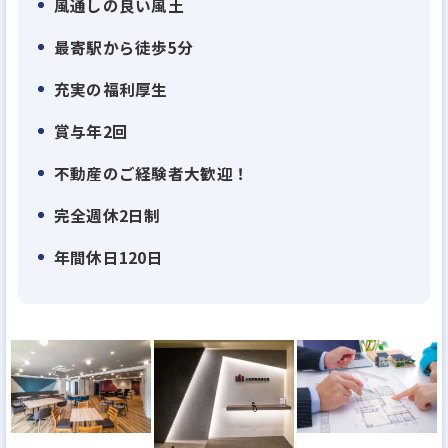
風通しの良い風土
で、効率性と生産性を高次元で両立させ、透明性の
最寄駅から徒歩5分
高いサービスをお届けしています。
また、自社開発による一棟物の新築・中古アパート
充実の福利厚生
やマンションを幅広く揃え、
賞与年2回
多様なお客様のニーズに合わせた最適な資産運用プ
不動産のご経験者大歓迎！
ランをご提案しています。
完全週休2日制
お客様一人ひとりの人生に寄り添い、本音に耳を傾
年間休日120日
ける「圧倒的顧客ファースト」の精神は、大和財託
の原点であり成長の原動力です。
情報の透明性を徹底し、信頼を軸にしたサービスを
提供することで、多くの方々から高い支持をいただ
いています。
その結果、創業以来増収増益、創業12年(2025年時
点）で売上高360億円。