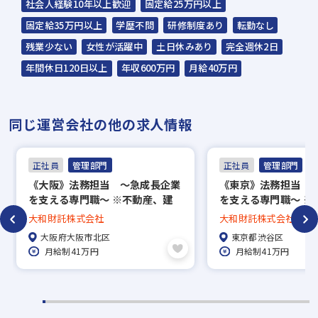
社会人経験10年以上歓迎
固定給25万円以上
ご連絡までに7日程度いただく場合があり
固定給35万円以上
学歴不問
研修制度あり
転勤なし
ます。予めご了承ください。
残業少ない
女性が活躍中
土日休みあり
完全週休2日
年間休日120日以上
年収600万円
月給40万円
担当：スラッシュ株式会社
本社：東京都港区赤坂2-15-16 赤坂ふく
同じ運営会社の他の求人情報
源ビル7F
▼
正社員
管理部門
正社員
管理部門
面接（オンライン面接可）
《大阪》法務担当 ～急成長企業
《東京》法務担当 
▼
を支える専門職～ ※不動産、建
を支える専門職～ ※
内定
築業界未経験歓迎
築業界未経験歓迎
大和財託株式会社
大和財託株式会社
大阪府大阪市北区
東京都渋谷区
※入社時期は相談に応じます。
月給制41万円
月給制41万円
※現在、在職中の方も積極的にご応募くださ
い。応募の秘密は厳守いたします。