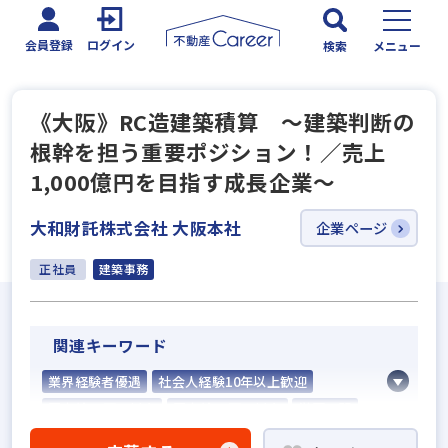
会員登録
ログイン
検索
メニュー
《大阪》RC造建築積算 ～建築判断の
根幹を担う重要ポジション！／売上
1,000億円を目指す成長企業～
大和財託株式会社 大阪本社
企業ページ
正社員
建築事務
関連キーワード
業界経験者優遇
社会人経験10年以上歓迎
固定給25万円以上
固定給35万円以上
学歴不問
研修制度あり
転勤なし
残業少ない