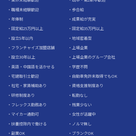
職種未経験歓迎
歩合給
年俸制
成果給が充実
固定給25万円以上
固定給35万円以上
設立5年以内
地域密着型
フランチャイズ加盟店舗
上場企業
設立30年以上
上場企業のグループ会社
英語・中国語を活かせる
学歴不問
宅建取引士歓迎
自動車免許未取得でもOK
社宅・家賃補助あり
資格支援制度あり
研修制度あり
転勤なし
フレックス勤務あり
残業少ない
マイカー通勤可
女性が活躍中
扶養控除内で働ける
ノルマ無し
副業OK
ブランクOK