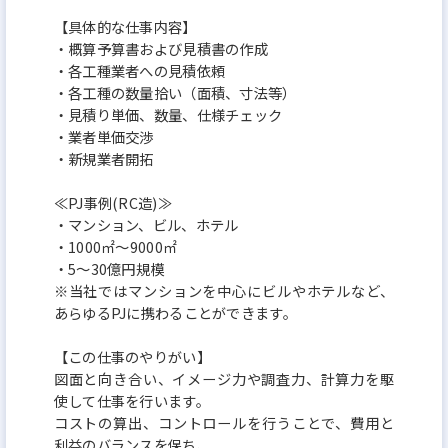
認定基準項目のうち、人材育成/働きがい、柔軟な働
【具体的な仕事内容】
き方、健康経営、労働法順守 の4項目では満点を
・概算予算書および見積書の作成
ビジネスモデル/生産性、リスクマネジメント の2項
・各工種業者への見積依頼
目では高い点数を取得しており
・各工種の数量拾い（面積、寸法等）
・見積り単価、数量、仕様チェック
透明性の高い経営・社員の働きがい を高い水準で
・業者単価交渉
実現しています！
・新規業者開拓
≪PJ事例(RC造)≫
・マンション、ビル、ホテル
・1000㎡～9000㎡
・5～30億円規模
※当社ではマンションを中心にビルやホテルなど、
あらゆるPJに携わることができます。
【この仕事のやりがい】
図面と向き合い、イメージ力や調査力、計算力を駆
使して仕事を行います。
コストの算出、コントロールを行うことで、費用と
利益のバランスを保ち、