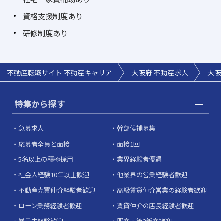
資格支援制度あり
研修制度あり
不動産転職サイト 不動産キャリア
大阪府 不動産求人
大阪
特集から探す
急募求人
幹部候補募集
応募者全員と面接
面接1回
5名以上の積極採用
業界経験者優遇
社会人経験10年以上歓迎
他業界の営業経験者歓迎
不動産売買仲介経験者歓迎
高級賃貸仲介営業の経験者歓迎
ローン業務経験者歓迎
賃貸仲介の店長経験者歓迎
業界未経験歓迎
既卒・第2新卒歓迎