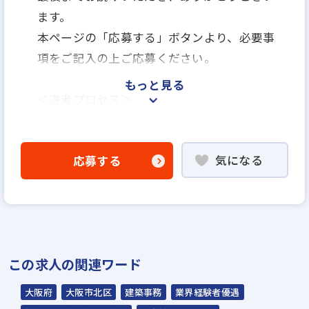
ます。
本ページの「応募する」ボタンより、必要事
項をご記入の上ご応募ください。
もっと見る
＜選考プロセス＞
「応募する」よりエントリー
▼
気になる
応募する
WEB書類選考
▼
説明選考会（電話面談）
＊説明選考会は代行業者であるスラッシュ株
この求人の関連ワード
式会社が行います＊
スラッシュ株式会社からのご連絡をお待ち
大阪府
大阪市北区
建築事務
業界経験者優遇
ください。