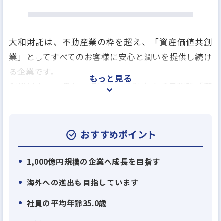
大和財託は、不動産業の枠を超え、「資産価値共創
業」としてすべてのお客様に安心と潤いを提供し続け
る企業です。
もっと見る
創業以来、一貫して掲げている独自の成長戦略「潤
環シナジー戦略」に基づき、
顧客利益、取引先利益、自社利益の3つの利益(潤い)
を最適に循環させ、
おすすめポイント
新たな価値を業界内に生み出してきました。
1,000億円規模の企業へ成長を目指す
この戦略を支えるのが、仕入れ、建築、販売、賃貸
海外への進出も目指しています
管理、売却サポート までを一貫して行う「垂直統合
社員の平均年齢35.0歳
型ビジネスモデル」です。
不動産業と建設業のハイブリッドを実現すること