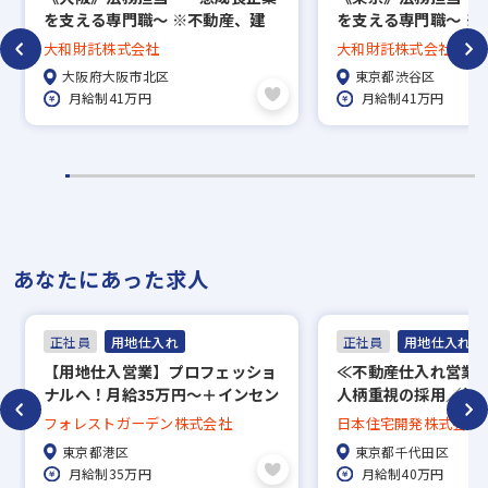
※入社時期は相談に応じます。
を支える専門職～ ※不動産、建
を支える専門職～ ※
※現在、在職中の方も積極的にご応募くださ
築業界未経験歓迎
築業界未経験歓迎
大和財託株式会社
大和財託株式会社
い。応募の秘密は厳守いたします。
大阪府大阪市北区
東京都渋谷区
月給制41万円
月給制41万円
あなたにあった求人
正社員
用地仕入れ
正社員
用地仕入れ
【用地仕入営業】プロフェッショ
≪不動産仕入れ営業
ナルへ！月給35万円～＋インセン
人柄重視の採用／年収1
／20代年収1000万円／残業月2時
以上も目指せる！／
フォレストガーデン株式会社
日本住宅開発株式会社
間♪
指せる
東京都港区
東京都千代田区
月給制35万円
月給制40万円