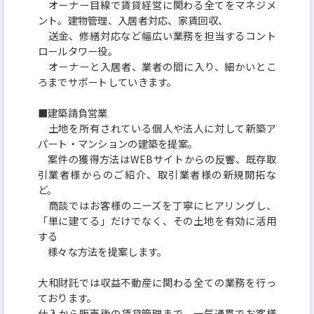
オーナー目線で賃貸経営に関わる全てをマネジメ
ント。建物管理、入居者対応、家賃回収、
送金、修繕対応など幅広い業務を担当するコント
ロールタワー役。
オーナーと入居者、業者の間に入り、細かいとこ
ろまでサポートしていきます。
■建築請負営業
土地を所有されている個人や法人に対して新築ア
パート・マンションの建築を提案。
案件の獲得方法はWEBサイトからの反響、既存取
引業者様からのご紹介、取引業者様の新規開拓な
ど。
商談ではお客様のニーズを丁寧にヒアリングし、
「単に建てる」だけでなく、その土地を有効に活用
する
様々な方法を提案します。
大和財託では収益不動産に関わる全ての業務を行っ
ております。
仕入から販売後の賃貸管理まで、一気通貫でお客様