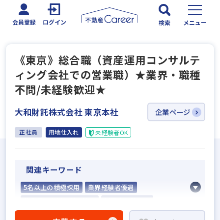
会員登録
ログイン
検索
メニュー
《東京》総合職（資産運用コンサルテ
ィング会社での営業職）★業界・職種
不問/未経験歓迎★
大和財託株式会社 東京本社
企業ページ
正社員
用地仕入れ
未経験者OK
関連キーワード
5名以上の積極採用
業界経験者優遇
他業界の営業経験者歓迎
業界未経験歓迎
既卒・第2新卒歓迎
成果給が充実