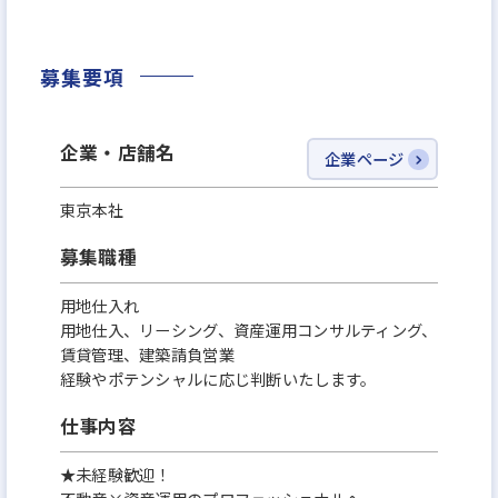
2029年には1,000億円超を目指しています。
時代の変化を先取りしながら、常に進化を続ける当
募集要項
社。
資産運用をより多くの方々に開かれたものとし、こ
企業・店舗名
企業ページ
れからも新しい価値と未来を切り拓いてまいります。
東京本社
＼ホワイト企業認定 最高ランク 『プラチナ』取得！
募集職種
／
「家族に入社を勧めたい次世代に残していきたい企
用地仕入れ
用地仕入、リーシング、資産運用コンサルティング、
業」を指す、ホワイト企業に2022年から4年連続で認
賃貸管理、建築請負営業
定。
経験やポテンシャルに応じ判断いたします。
2025年7月1日(火)に、最高ランク『プラチナ』ラン
仕事内容
クを2年連続で取得しました！
認定基準項目のうち、人材育成/働きがい、柔軟な働
★未経験歓迎！