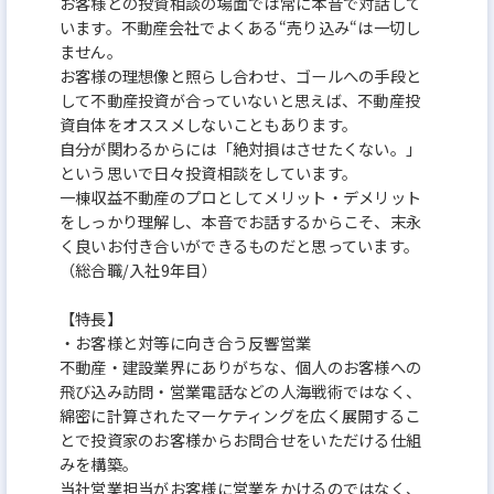
お客様との投資相談の場面では常に本音で対話して
います。不動産会社でよくある“売り込み“は一切し
ません。
お客様の理想像と照らし合わせ、ゴールへの手段と
して不動産投資が合っていないと思えば、不動産投
資自体をオススメしないこともあります。
自分が関わるからには「絶対損はさせたくない。」
という思いで日々投資相談をしています。
一棟収益不動産のプロとしてメリット・デメリット
をしっかり理解し、本音でお話するからこそ、末永
く良いお付き合いができるものだと思っています。
（総合職/入社9年目）
【特長】
・お客様と対等に向き合う反響営業
不動産・建設業界にありがちな、個人のお客様への
飛び込み訪問・営業電話などの人海戦術ではなく、
綿密に計算されたマーケティングを広く展開するこ
とで投資家のお客様からお問合せをいただける仕組
みを構築。
当社営業担当がお客様に営業をかけるのではなく、