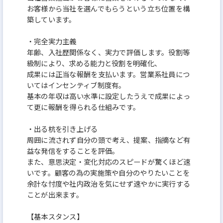
お客様から当社を選んでもらうという立ち位置を構
築しています。
・完全実力主義
年齢、入社歴関係なく、実力で評価します。役割等
級制により、求める能力と役割を明確化、
成果には正当な報酬を支払います。営業系社員につ
いてはインセンティブ制度有。
基本の年収は高い水準に設定したうえで成果によっ
て更に報酬を得られる仕組みです。
・出る杭を引き上げる
周囲に流されず自分の頭で考え、提案、指摘など有
益な発信をすることを評価。
また、意思決定・変化対応のスピードが驚くほど速
いです。顧客の為の実施策や自分のやりたいことを
余計な忖度や社内政治を気にせず速やかに実行する
ことが出来ます。
【基本スタンス】