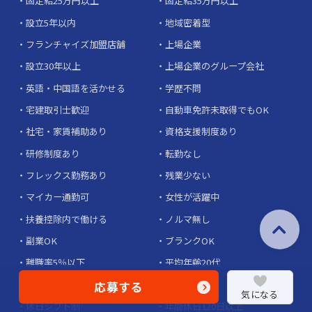
固定給25万円以上
固定給35万円以上
設立5年以内
地域密着型
フランチャイズ加盟店舗
上場企業
設立30年以上
上場企業のグループ会社
英語・中国語を活かせる
学歴不問
宅建取引士歓迎
自動車免許未取得でもOK
社宅・家賃補助あり
資格支援制度あり
研修制度あり
転勤なし
フレックス勤務あり
残業少ない
マイカー通勤可
女性が活躍中
扶養控除内で働ける
ノルマ無し
副業OK
ブランクOK
離職率5％以下
平均年齢20代
土日休みあり
完全週休2日
応募する
気になる
休日シフト制
年間休日120日以上