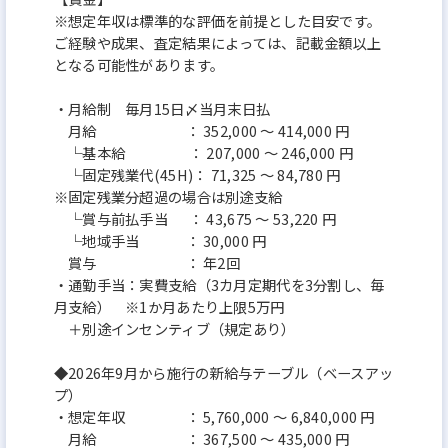
※想定年収は標準的な評価を前提とした目安です。
ご経験や成果、査定結果によっては、記載金額以上
となる可能性があります。
・月給制 毎月15日〆当月末日払
月給 ： 352,000 ～ 414,000 円
└基本給 ： 207,000 ～ 246,000 円
└固定残業代(45H)： 71,325 ～ 84,780 円
※固定残業分超過の場合は別途支給
└賞与前払手当 ： 43,675 ～ 53,220 円
└地域手当 ： 30,000 円
賞与 ： 年2回
・通勤手当：実費支給（3カ月定期代を3分割し、毎
月支給） ※1か月あたり上限5万円
＋別途インセンティブ（規定あり）
◆2026年9月から施行の新給与テーブル（ベースアッ
プ）
・想定年収 ： 5,760,000 ～ 6,840,000 円
月給 ： 367,500 ～ 435,000 円