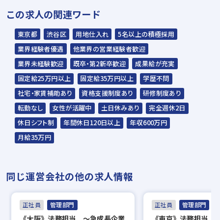
＊説明選考会は代行業者であるスラッシュ株
この求人の関連ワード
式会社が行います＊
スラッシュ株式会社からのご連絡をお待ち
東京都
渋谷区
用地仕入れ
5名以上の積極採用
ください。
業界経験者優遇
他業界の営業経験者歓迎
ご連絡までに7日程度いただく場合があり
業界未経験歓迎
既卒・第2新卒歓迎
成果給が充実
ます。予めご了承ください。
固定給25万円以上
固定給35万円以上
学歴不問
社宅・家賃補助あり
資格支援制度あり
研修制度あり
担当：スラッシュ株式会社
転勤なし
女性が活躍中
土日休みあり
完全週休2日
本社：東京都港区赤坂2-15-16 赤坂ふく
休日シフト制
年間休日120日以上
年収600万円
源ビル7F
月給35万円
▼
面接（オンライン面接可）
同じ運営会社の他の求人情報
▼
内定
正社員
管理部門
正社員
管理部門
《大阪》法務担当 ～急成長企業
《東京》法務担当 