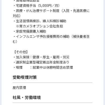
・資格取得奨励金
・宅建資格手当（5,000円／月）
・医療・がん治療サポート制度（入院・先進医療に
対応）
・生活習慣病検診、婦人科検診補助
※胃カメラオプション会社負担
・家庭常備薬購入補助
・インフルエンザ予防接種費用の補助（被扶養者含
む）
【その他】
・加入保険：健康・厚生・雇用・労災
・選択制企業型確定拠出年金制度あり
・喫煙 ：就業中は休憩時間含め禁煙
受動喫煙対策
屋内禁煙
社風・労働環境