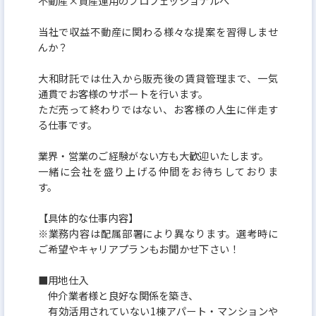
不動産×資産運用のプロフェッショナルへ
き方、健康経営、労働法順守 の4項目では満点を
ビジネスモデル/生産性、リスクマネジメント の2項
当社で収益不動産に関わる様々な提案を習得しませ
目では高い点数を取得しており
んか？
透明性の高い経営・社員の働きがい を高い水準で
大和財託では仕入から販売後の賃貸管理まで、一気
実現しています！
通貫でお客様のサポートを行います。
ただ売って終わりではない、お客様の人生に伴走す
る仕事です。
業界・営業のご経験がない方も大歓迎いたします。
一緒に会社を盛り上げる仲間をお待ちしておりま
す。
【具体的な仕事内容】
※業務内容は配属部署により異なります。選考時に
ご希望やキャリアプランもお聞かせ下さい！
■用地仕入
仲介業者様と良好な関係を築き、
有効活用されていない1棟アパート・マンションや