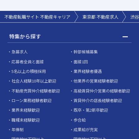
不動産転職サイト 不動産キャリア
東京都 不動産求人
渋谷
特集から探す
急募求人
幹部候補募集
応募者全員と面接
面接1回
5名以上の積極採用
業界経験者優遇
社会人経験10年以上歓迎
他業界の営業経験者歓迎
不動産売買仲介経験者歓迎
高級賃貸仲介営業の経験者歓迎
ローン業務経験者歓迎
賃貸仲介の店長経験者歓迎
業界未経験歓迎
既卒・第2新卒歓迎
職種未経験歓迎
歩合給
年俸制
成果給が充実