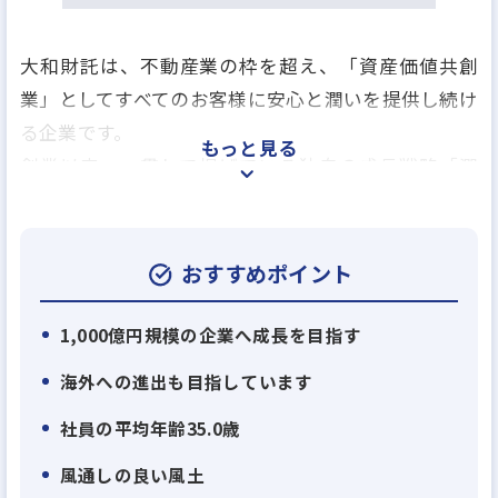
大和財託は、不動産業の枠を超え、「資産価値共創
業」としてすべてのお客様に安心と潤いを提供し続け
る企業です。
もっと見る
創業以来、一貫して掲げている独自の成長戦略「潤
環シナジー戦略」に基づき、
顧客利益、取引先利益、自社利益の3つの利益(潤い)
を最適に循環させ、
おすすめポイント
新たな価値を業界内に生み出してきました。
1,000億円規模の企業へ成長を目指す
この戦略を支えるのが、仕入れ、建築、販売、賃貸
海外への進出も目指しています
管理、売却サポート までを一貫して行う「垂直統合
社員の平均年齢35.0歳
型ビジネスモデル」です。
不動産業と建設業のハイブリッドを実現すること
風通しの良い風土