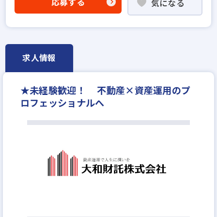
応募する
気になる
固定給25万円以上
固定給35万円以上
学歴不問
社宅・家賃補助あり
資格支援制度あり
研修制度あり
転勤なし
女性が活躍中
土日休みあり
完全週休2日
休日シフト制
求人情報
年間休日120日以上
年収600万円
月給35万円
★未経験歓迎！ 不動産×資産運用のプ
ロフェッショナルへ