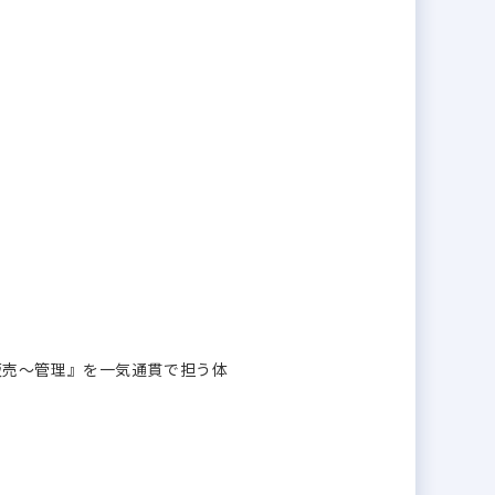
販売～管理』を一気通貫で担う体
。