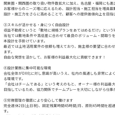
関東圏・関西圏の取り扱い物件数拡大に加え、名古屋・福岡にも進
お客様からのニーズ増に応えるため、設計担当・施工担当を増員募
設計・施工力をさらに高めることで、顧客への提供価値向上を目指
③スキルが活かせる・身につく自由設計
収益不動産というと「敷地に規格プランをあてはめるだけ」という
当社では敷地条件や高低差に合わせて最良のボリューム・間取り
本設計を手掛けています。
最近では土地活用案件の依頼も増えており、施主様の要望に合わ
ます。
自由な発想を活かして、お客様の利益最大化に貢献できます！
④設計業務に集中可能な環境
会社全体がDX化に対し意識が高いうえ、社内の風通しも非常によ
る環境です。
「会社はチームである」という考えのもと、オーナー様の利益最
目指しているため、協力関係でチームプレーを大切にしながら仕事
⑤労務管理の徹底により安心して働けます
完全週休2日(土日祝)、固定残業時間45時間/月、原則45時間を
す。