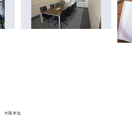
していきたい企業」を指す、ホワイト企業に2022年から4年
ンク『プラチナ』ランクを2年連続で取得しました！
きがい、柔軟な働き方、健康経営、労働法順守 の4項目では
ネジメント の2項目では高い点数を取得しており
い を高い水準で実現しています！
大阪本社