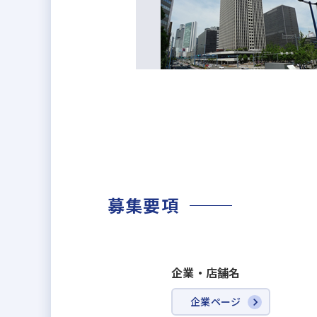
「家族に入社を勧めたい次世代に残
2025年7月1日(火)に、最高ラ
認定基準項目のうち、人材育成/働
ビジネスモデル/生産性、リスクマ
透明性の高い経営・社員の働きが
募集要項
企業・店舗名
企業ページ