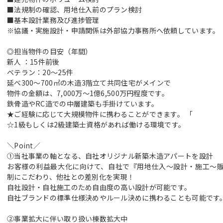
■法規制の確認、用地仕入前のプラン検討
■基本設計業務及び進捗管理
※協議・実施設計・申請関係は外部協力事務所へ依頼しています。
◎担当物件の目安（年間）
新人 ：15件前後
ベテラン：20～25件
延べ300～700㎡の木造3階立て共同住宅がメインで
物件の金額は、7,000万～1億6,500万円程度です。
鉄骨造やRC造での中層建築も手掛けています。
★ご経験に応じて大規模物件に携わることができます。 「
☆1級もしくは2級建築士資格があれば働ける環境です。
＼Point／
①当社事業の軸となる、自社オリジナル新築木造アパートを設計
お客様の利益最大化に向けて、自社で『用地仕入～設計・施工～
制にこだわり、他社との差別化を実現！
自社設計・自社施工のため自由度の高い設計が可能です。
自社ブランドの標準仕様決めやルール決めに携わることも可能です
②事業拡大に伴い取り扱い棟数拡大中