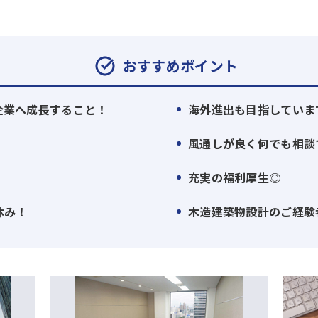
建築、販売、賃貸管理、売却サポート までを一貫して行う「
を実現することで、効率性と生産性を高次元で両立させ、透明
おすすめポイント
築・中古アパートやマンションを幅広く揃え、
最適な資産運用プランをご提案しています。
の企業へ成長すること！
海外進出も目指していま
い、本音に耳を傾ける「圧倒的顧客ファースト」の精神は、大
風通しが良く何でも相談
にしたサービスを提供することで、多くの方々から高い支持を
充実の福利厚生◎
2年(2025年時点）で売上高360億円。
休み！
木造建築物設計のご経験
ています。
に進化を続ける当社。
れたものとし、これからも新しい価値と未来を切り拓いてまい
『プラチナ』取得！／