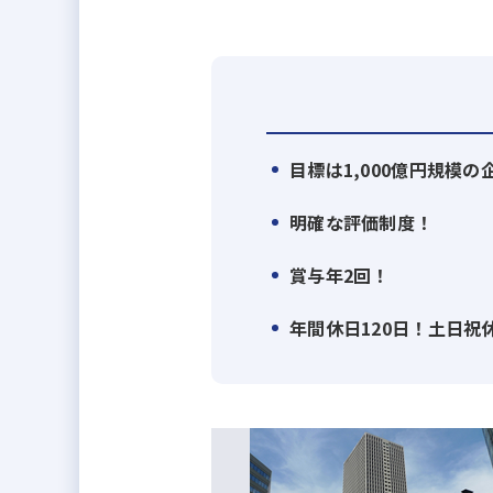
この戦略を支えるのが、仕入れ、
不動産業と建設業のハイブリッド
す。
また、自社開発による一棟物の新
多様なお客様のニーズに合わせた
目標は1,000億円規模
お客様一人ひとりの人生に寄り添
明確な評価制度！
す。
情報の透明性を徹底し、信頼を軸
賞与年2回！
その結果、創業以来増収増益、創業1
年間休日120日！土日祝
2029年には1,000億円超を目指し
時代の変化を先取りしながら、常
資産運用をより多くの方々に開か
＼ホワイト企業認定 最高ランク 