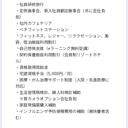
・社員研修旅行
・定例食事会、新入社員歓迎食事会（共に会社負
担）
・社内カフェテリア
・ベネフィットステーション
└フィットネス、レジャー、リラクゼーション、美
容、宿泊施設利用割引
└自己啓発支援（eラーニング無料受講）
・契約保養施設利用割引（会員制リゾートホテ
ル）
・資格取得奨励金
・宅建資格手当（5,000円／月）
・医療・がん治療サポート制度（入院・先進医療に
対応）
・生活習慣病検診、婦人科検診補助
※胃カメラオプション会社負担
・家庭常備薬購入補助
・インフルエンザ予防接種費用の補助（被扶養者含
む）