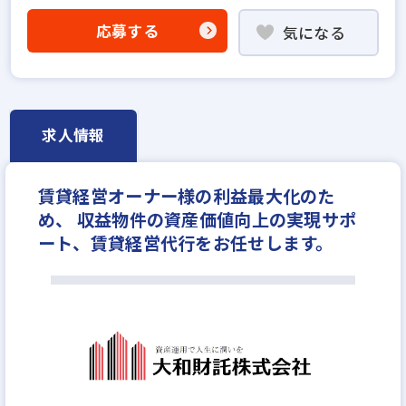
既卒・第2新卒歓迎
成果給が充実
応募する
気になる
固定給25万円以上
学歴不問
社宅・家賃補助あり
資格支援制度あり
研修制度あり
転勤なし
残業少ない
土日休みあり
完全週休2日
年間休日120日以上
年収500万円
月給30万円
求人情報
賃貸経営オーナー様の利益最大化のた
め、 収益物件の資産価値向上の実現サポ
ート、賃貸経営代行をお任せします。