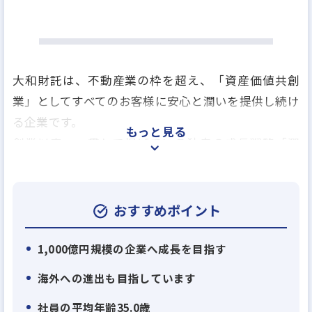
大和財託は、不動産業の枠を超え、「資産価値共創
業」としてすべてのお客様に安心と潤いを提供し続け
る企業です。
もっと見る
創業以来、一貫して掲げている独自の成長戦略「潤
環シナジー戦略」に基づき、
顧客利益、取引先利益、自社利益の3つの利益(潤い)
を最適に循環させ、
おすすめポイント
新たな価値を業界内に生み出してきました。
1,000億円規模の企業へ成長を目指す
この戦略を支えるのが、仕入れ、建築、販売、賃貸
海外への進出も目指しています
管理、売却サポート までを一貫して行う「垂直統合
社員の平均年齢35.0歳
型ビジネスモデル」です。