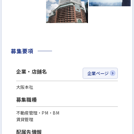
点）で売上高360億円。
2029年には1,000億円超を目指しています。
時代の変化を先取りしながら、常に進化を続ける当
社。
募集要項
資産運用をより多くの方々に開かれたものとし、こ
れからも新しい価値と未来を切り拓いてまいります。
企業・店舗名
企業ページ
＼ホワイト企業認定 最高ランク 『プラチナ』取得！
大阪本社
／
「家族に入社を勧めたい次世代に残していきたい企
募集職種
業」を指す、ホワイト企業に2022年から4年連続で認
不動産管理・PM・BM
定。
賃貸管理
2025年7月1日(火)に、最高ランク『プラチナ』ラン
配属先情報