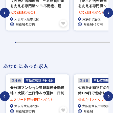
《大阪》法務担当 ～急成長企業
《東京》法務担当 
を支える専門職～ ※不動産、建
を支える専門職～ ※
※入社時期は相談に応じます。
築業界未経験歓迎
築業界未経験歓迎
大和財託株式会社
大和財託株式会社
※現在、在職中の方も積極的にご応募くださ
大阪府大阪市北区
東京都渋谷区
い。応募の秘密は厳守いたします。
月給制41万円
月給制41万円
あなたにあった求人
正社員
不動産管理・PM・BM
正社員
不動産管理・P
◆分譲マンション管理業務◆勤務
≪自社企画物件の不
地：大阪／土日休みの週休二日制
休124日で働きやす
◎／経験者の募集！
み有／業界経験不問
エスリード建物管理株式会社
株式会社アイケンジャ
実
大阪府大阪市北区
大阪府大阪市中央区
月給制28万円
月給制