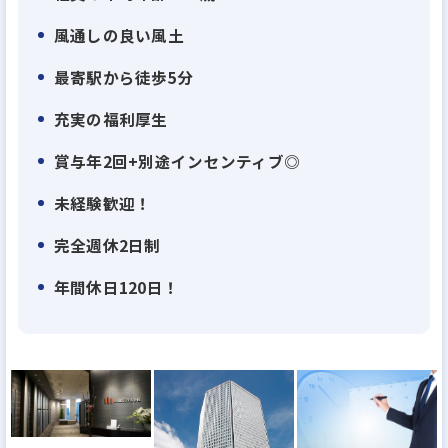
不動産業と建設業のハイブリッドを実現すること
風通しの良い風土
で、効率性と生産性を高次元で両立させ、透明性の
最寄駅から徒歩5分
高いサービスをお届けしています。
また、自社開発による一棟物の新築・中古アパート
充実の福利厚生
やマンションを幅広く揃え、
賞与年2回+別途インセンティブ◎
多様なお客様のニーズに合わせた最適な資産運用プ
未経験歓迎！
ランをご提案しています。
完全週休2日制
お客様一人ひとりの人生に寄り添い、本音に耳を傾
年間休日120日！
ける「圧倒的顧客ファースト」の精神は、大和財託
の原点であり成長の原動力です。
情報の透明性を徹底し、信頼を軸にしたサービスを
提供することで、多くの方々から高い支持をいただ
いています。
その結果、創業以来増収増益、創業12年(2025年時