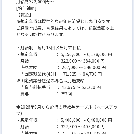
月給制322,000円～
[給与補足]
【賃金】
※想定年収は標準的な評価を前提とした目安です。
ご経験や成果、査定結果によっては、記載金額以上
となる可能性があります。
・月給制 毎月15日〆当月末日払
・想定年収 ： 5,150,000 ～ 6,178,000 円
月給 ： 322,000 ～ 384,000 円
└基本給 ： 207,000 ～ 246,000 円
└固定残業代(45H)： 71,325 ～ 84,780 円
※固定残業分超過の場合は別途支給
└賞与前払手当 ： 43,675 ～ 53,220 円
賞与 ： 年2回
◆2026年9月から施行の新給与テーブル（ベースアッ
プ）
・想定年収 ： 5,400,000 ～ 6,480,000 円
月給 ： 337,500 ～ 405,000 円
└基本給 ： 251,010 ～ 301,185 円