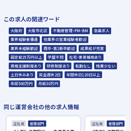
＊説明選考会は代行業者であるスラッシュ株
この求人の関連ワード
式会社が行います＊
スラッシュ株式会社からのご連絡をお待ち
大阪府
大阪市北区
不動産管理・PM・BM
急募求人
ください。
業界経験者優遇
他業界の営業経験者歓迎
ご連絡までに7日程度いただく場合があり
業界未経験歓迎
既卒・第2新卒歓迎
成果給が充実
ます。予めご了承ください。
固定給25万円以上
学歴不問
社宅・家賃補助あり
資格支援制度あり
研修制度あり
転勤なし
残業少ない
担当：スラッシュ株式会社
土日休みあり
完全週休2日
年間休日120日以上
本社：東京都港区赤坂2-15-16 赤坂ふく
年収500万円
月給30万円
源ビル7F
▼
同じ運営会社の他の求人情報
面接（オンライン面接可）
▼
正社員
管理部門
正社員
管理部門
内定