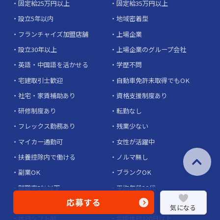
固定給25万円以上
固定給35万円以上
設立5年以内
地域密着型
フランチャイズ加盟店舗
上場企業
設立30年以上
上場企業のグループ会社
英語・中国語を活かせる
学歴不問
宅建取引士歓迎
自動車免許未取得でもOK
社宅・家賃補助あり
資格支援制度あり
研修制度あり
転勤なし
フレックス勤務あり
残業少ない
マイカー通勤可
女性が活躍中
扶養控除内で働ける
ノルマ無し
副業OK
ブランクOK
離職率5％以下
平均年齢20代
応募する
土日休みあり
完全週休2日
気になる
休日シフト制
年間休日120日以上