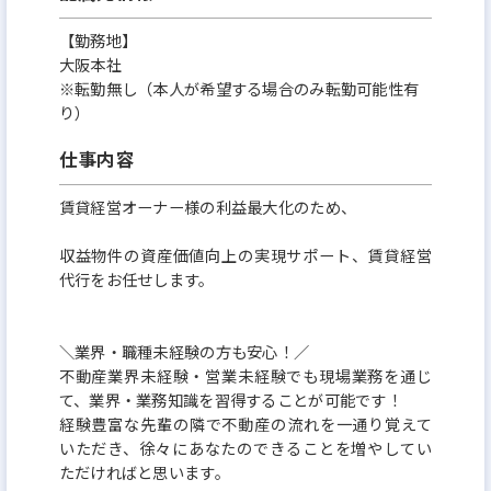
クを2年連続で取得しました！
認定基準項目のうち、人材育成/働きがい、柔軟な働
【勤務地】
大阪本社
き方、健康経営、労働法順守 の4項目では満点を
※転勤無し（本人が希望する場合のみ転勤可能性有
ビジネスモデル/生産性、リスクマネジメント の2項
り）
目では高い点数を取得しており
仕事内容
透明性の高い経営・社員の働きがい を高い水準で
実現しています！
賃貸経営オーナー様の利益最大化のため、
収益物件の資産価値向上の実現サポート、賃貸経営
代行をお任せします。
＼業界・職種未経験の方も安心！／
不動産業界未経験・営業未経験でも現場業務を通じ
て、業界・業務知識を習得することが可能です！
経験豊富な先輩の隣で不動産の流れを一通り覚えて
いただき、徐々にあなたのできることを増やしてい
ただければと思います。