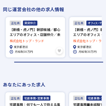
同じ運営会社の他の求人情報
正社員
賃貸仲介
正社員
オフィス・テナ
【新橋・虎ノ門】幹部候補／都心
【新橋・虎ノ門】幹
エリアのオフィス・店舗仲介／未
エリアのオフィス・
経験者歓迎／完全反響営業！／土
経験者歓迎／完全反
株式会社トップ・ランド
株式会社トップ・ラン
日祝休み／月次インセン＋半期賞
日祝休み／月次イン
東京都港区
東京都港区
与／年間休日120日+夏季休暇+年
与／仕事＆プライベ
月給制30万円
月給制30万円
末年始休暇／近隣住宅手当有
間休日120日+夏季
休暇／近隣住宅手当
あなたにあった求人
正社員
宅建事務・営業事務
正社員
宅建事務・営
宅建事務｜何でも一人で抱える事
宅建事務■未経験で