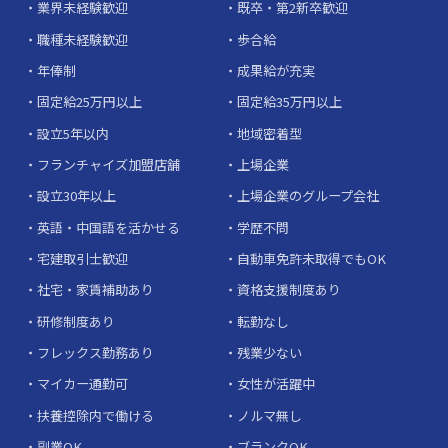
業界未経験歓迎
既卒・第2新卒歓迎
職種未経験歓迎
歩合給
年俸制
成果給が充実
固定給25万円以上
固定給35万円以上
設立5年以内
地域密着型
フランチャイズ加盟店舗
上場企業
設立30年以上
上場企業のグループ会社
英語・中国語を活かせる
学歴不問
宅建取引士歓迎
自動車免許未取得でもOK
社宅・家賃補助あり
資格支援制度あり
研修制度あり
転勤なし
フレックス勤務あり
残業少ない
マイカー通勤可
女性が活躍中
扶養控除内で働ける
ノルマ無し
副業OK
ブランクOK