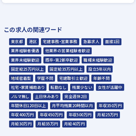
▼
面接（1回～数回）
▼
この求人の関連ワード
内定
東京都
港区
宅建事務・営業事務
急募求人
面接1回
☆入社時期は相談に応じます。現在、在職中
業界経験者優遇
他業界の営業経験者歓迎
の方も積極的にご応募ください。
業界未経験歓迎
既卒・第2新卒歓迎
職種未経験歓迎
☆応募の秘密は厳守いたします。
固定給25万円以上
固定給35万円以上
設立5年以内
地域密着型
学歴不問
宅建取引士歓迎
年齢不問
社宅・家賃補助あり
転勤なし
残業少ない
女性が活躍中
ノルマ無し
土日休みあり
完全週休2日
年間休日120日以上
月平均残業20時間以内
年収350万円
年収400万円
年収450万円
年収500万円
月給25万円
月給30万円
月給35万円
月給40万円