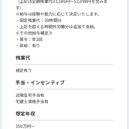
（上記は定額残業代33,186円～53,098円を含みま
す）
※給与は経験や能力に応じて決定いたします。
・固定残業代：20時間分
・上記を超える時間外労働分は追加で支給。
≪その他給与補足≫
・賞与：年2回
・昇給：有り
残業代
規定有り
手当・インセンティブ
近隣住宅手当有
宅建士資格手当有
想定年収
350万円〜