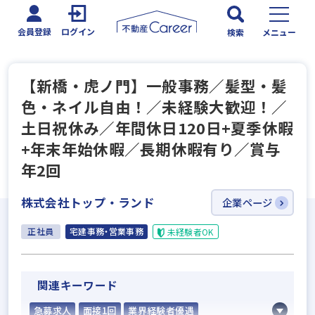
会員登録
ログイン
検索
メニュー
【新橋・虎ノ門】一般事務／髪型・髪
色・ネイル自由！／未経験大歓迎！／
土日祝休み／年間休日120日+夏季休暇
+年末年始休暇／長期休暇有り／賞与
年2回
株式会社トップ・ランド
企業ページ
正社員
宅建事務・営業事務
未経験者OK
関連キーワード
急募求人
面接1回
業界経験者優遇