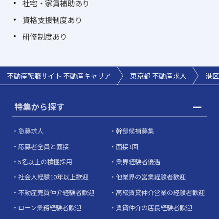
社宅・家賃補助あり
資格支援制度あり
研修制度あり
不動産転職サイト 不動産キャリア
東京都 不動産求人
港区
特集から探す
急募求人
幹部候補募集
応募者全員と面接
面接1回
5名以上の積極採用
業界経験者優遇
社会人経験10年以上歓迎
他業界の営業経験者歓迎
不動産売買仲介経験者歓迎
高級賃貸仲介営業の経験者歓迎
ローン業務経験者歓迎
賃貸仲介の店長経験者歓迎