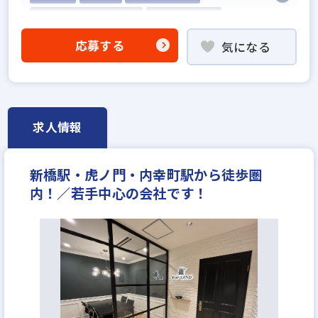
他業界の営業経験者歓迎
業界未経験歓迎
既卒・第2新卒歓迎
職種未経験歓迎
応募する
気になる
固定給25万円以上
固定給35万円以上
設立5年以内
地域密着型
学歴不問
宅建取引士歓迎
年齢不問
社宅・家賃補助あり
転勤なし
残業少ない
女性が活躍中
ノルマ無し
求人情報
土日休みあり
完全週休2日
年間休日120日以上
月平均残業20時間以内
年収350万円
年収400万円
新橋駅・虎ノ門・内幸町駅から徒歩圏
年収450万円
年収500万円
月給25万円
内！／若手中心の会社です！
月給30万円
月給35万円
月給40万円