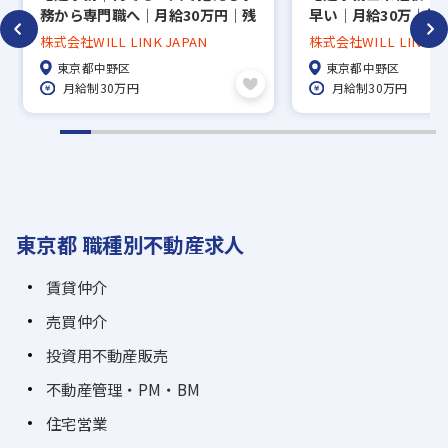
務から専門職へ｜月給30万円｜残
早い｜月給30万｜初年
業月5時間以内｜賞与年3回
万｜残業ほぼ0｜年休
株式会社WILL LINK JAPAN
株式会社WILL LINK J
｜出社時間選択可
東京都中野区
東京都中野区
月給制30万円
月給制30万円
東京都 職種別不動産求人
賃貸仲介
売買仲介
投資用不動産販売
不動産管理・PM・BM
住宅営業