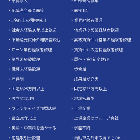
急募求人
幹部候補募集
応募者全員と面接
面接1回
5名以上の積極採用
業界経験者優遇
社会人経験10年以上歓迎
他業界の営業経験者歓迎
不動産売買仲介経験者歓迎
高級賃貸仲介営業の経験者歓迎
ローン業務経験者歓迎
賃貸仲介の店長経験者歓迎
業界未経験歓迎
既卒・第2新卒歓迎
職種未経験歓迎
歩合給
年俸制
成果給が充実
固定給25万円以上
固定給35万円以上
設立5年以内
地域密着型
フランチャイズ加盟店舗
上場企業
設立30年以上
上場企業のグループ会社
英語・中国語を活かせる
学歴不問
宅建取引士歓迎
自動車免許未取得でもOK