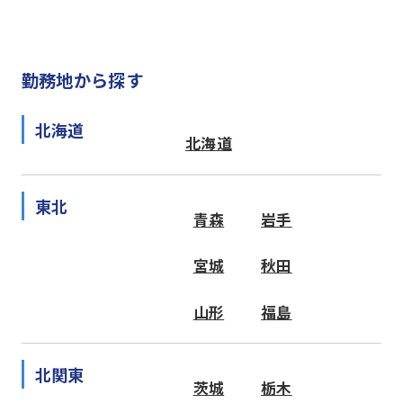
勤務地から探す
北海道
北海道
東北
青森
岩手
宮城
秋田
山形
福島
北関東
茨城
栃木