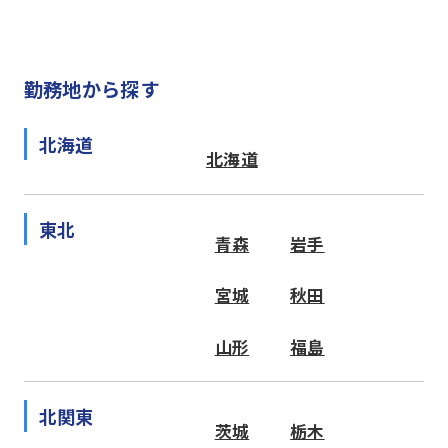
勤務地から探す
北海道
北海道
東北
青森
岩手
宮城
秋田
山形
福島
北関東
茨城
栃木