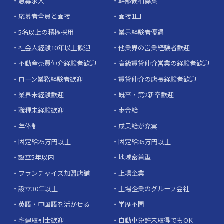
急募求人
幹部候補募集
応募者全員と面接
面接1回
5名以上の積極採用
業界経験者優遇
社会人経験10年以上歓迎
他業界の営業経験者歓迎
不動産売買仲介経験者歓迎
高級賃貸仲介営業の経験者歓迎
ローン業務経験者歓迎
賃貸仲介の店長経験者歓迎
業界未経験歓迎
既卒・第2新卒歓迎
職種未経験歓迎
歩合給
年俸制
成果給が充実
固定給25万円以上
固定給35万円以上
設立5年以内
地域密着型
フランチャイズ加盟店舗
上場企業
設立30年以上
上場企業のグループ会社
英語・中国語を活かせる
学歴不問
宅建取引士歓迎
自動車免許未取得でもOK