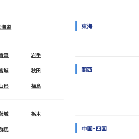
東海
北海道
青森
岩手
関西
宮城
秋田
山形
福島
茨城
栃木
中国・四国
群馬