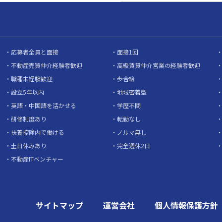
応募者全員と面接
面接1回
不動産売買仲介経験者歓迎
高級賃貸仲介営業の経験者歓迎
職種未経験歓迎
歩合給
設立5年以内
地域密着型
英語・中国語を活かせる
学歴不問
研修制度あり
転勤なし
扶養控除内で働ける
ノルマ無し
土日休みあり
完全週休2日
不動産ITベンチャー
サイトマップ
運営会社
個人情報保護方針