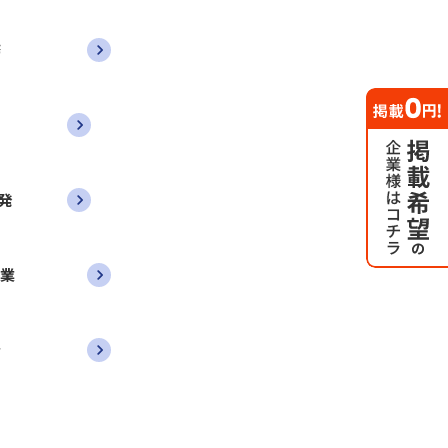
務
発
営業
者