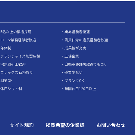
5名以上の積極採用
業界経験者優遇
ローン業務経験者歓迎
賃貸仲介の店長経験者歓迎
年俸制
成果給が充実
フランチャイズ加盟店舗
上場企業
宅建取引士歓迎
自動車免許未取得でもOK
フレックス勤務あり
残業少ない
副業OK
ブランクOK
休日シフト制
年間休日120日以上
サイト規約
掲載希望の企業様
お問い合わせ