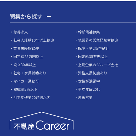
特集から探す
急募求人
幹部候補募集
社会人経験10年以上歓迎
他業界の営業経験者歓迎
業界未経験歓迎
既卒・第2新卒歓迎
固定給25万円以上
固定給35万円以上
設立30年以上
上場企業のグループ会社
社宅・家賃補助あり
資格支援制度あり
マイカー通勤可
女性が活躍中
離職率5％以下
平均年齢20代
月平均残業20時間以内
反響営業