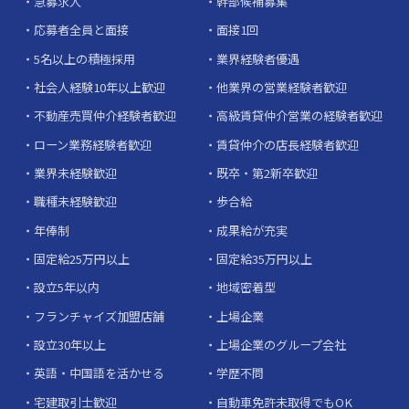
急募求人
幹部候補募集
応募者全員と面接
面接1回
5名以上の積極採用
業界経験者優遇
社会人経験10年以上歓迎
他業界の営業経験者歓迎
不動産売買仲介経験者歓迎
高級賃貸仲介営業の経験者歓迎
ローン業務経験者歓迎
賃貸仲介の店長経験者歓迎
業界未経験歓迎
既卒・第2新卒歓迎
職種未経験歓迎
歩合給
年俸制
成果給が充実
固定給25万円以上
固定給35万円以上
設立5年以内
地域密着型
フランチャイズ加盟店舗
上場企業
設立30年以上
上場企業のグループ会社
英語・中国語を活かせる
学歴不問
宅建取引士歓迎
自動車免許未取得でもOK