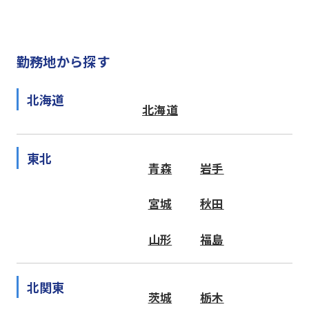
勤務地から探す
北海道
北海道
東北
青森
岩手
宮城
秋田
山形
福島
北関東
茨城
栃木