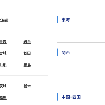
東海
北海道
青森
岩手
関西
宮城
秋田
山形
福島
茨城
栃木
中国・四国
群馬