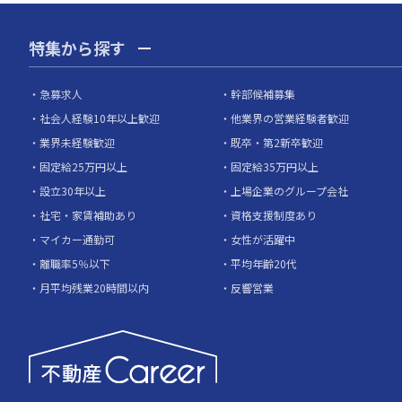
特集から探す
急募求人
幹部候補募集
社会人経験10年以上歓迎
他業界の営業経験者歓迎
業界未経験歓迎
既卒・第2新卒歓迎
固定給25万円以上
固定給35万円以上
設立30年以上
上場企業のグループ会社
社宅・家賃補助あり
資格支援制度あり
マイカー通勤可
女性が活躍中
離職率5％以下
平均年齢20代
月平均残業20時間以内
反響営業