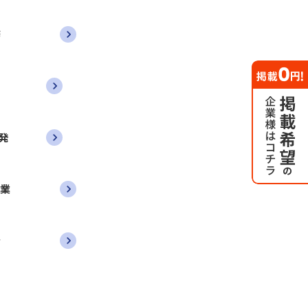
務
発
営業
者