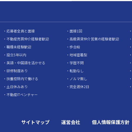
応募者全員と面接
面接1回
不動産売買仲介経験者歓迎
高級賃貸仲介営業の経験者歓迎
職種未経験歓迎
歩合給
設立5年以内
地域密着型
英語・中国語を活かせる
学歴不問
研修制度あり
転勤なし
扶養控除内で働ける
ノルマ無し
土日休みあり
完全週休2日
不動産ITベンチャー
サイトマップ
運営会社
個人情報保護方針