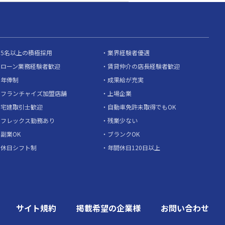
5名以上の積極採用
業界経験者優遇
ローン業務経験者歓迎
賃貸仲介の店長経験者歓迎
年俸制
成果給が充実
フランチャイズ加盟店舗
上場企業
宅建取引士歓迎
自動車免許未取得でもOK
フレックス勤務あり
残業少ない
副業OK
ブランクOK
休日シフト制
年間休日120日以上
サイト規約
掲載希望の企業様
お問い合わせ