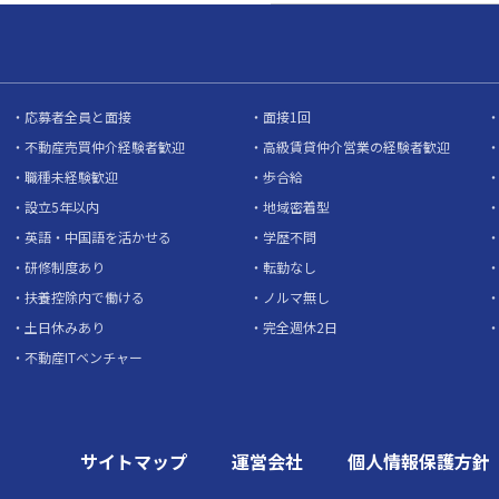
応募者全員と面接
面接1回
不動産売買仲介経験者歓迎
高級賃貸仲介営業の経験者歓迎
職種未経験歓迎
歩合給
設立5年以内
地域密着型
英語・中国語を活かせる
学歴不問
研修制度あり
転勤なし
扶養控除内で働ける
ノルマ無し
土日休みあり
完全週休2日
不動産ITベンチャー
サイトマップ
運営会社
個人情報保護方針