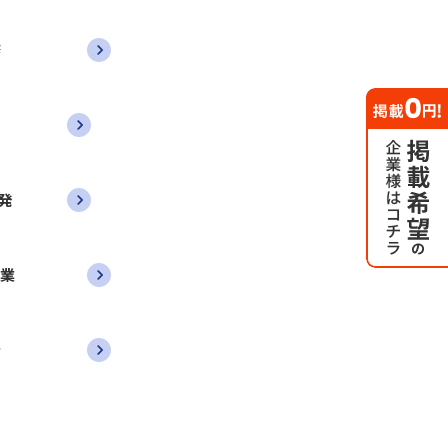
務
発
営業
者