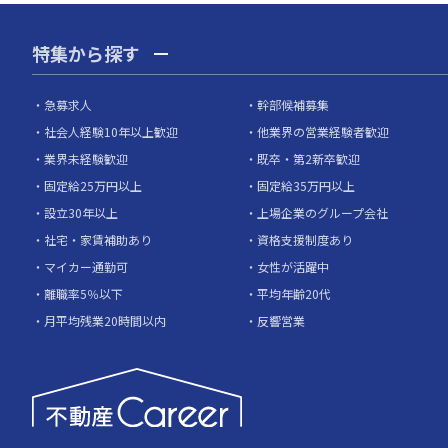
特集から探す
急募求人
幹部候補募集
社会人経験10年以上歓迎
他業界の営業経験者歓迎
業界未経験歓迎
既卒・第2新卒歓迎
固定給25万円以上
固定給35万円以上
設立30年以上
上場企業のグループ会社
社宅・家賃補助あり
資格支援制度あり
マイカー通勤可
女性が活躍中
離職率5％以下
平均年齢20代
月平均残業20時間以内
反響営業