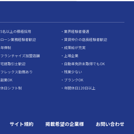
5名以上の積極採用
業界経験者優遇
ローン業務経験者歓迎
賃貸仲介の店長経験者歓迎
年俸制
成果給が充実
フランチャイズ加盟店舗
上場企業
宅建取引士歓迎
自動車免許未取得でもOK
フレックス勤務あり
残業少ない
副業OK
ブランクOK
休日シフト制
年間休日120日以上
サイト規約
掲載希望の企業様
お問い合わせ