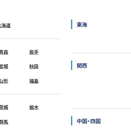
東海
北海道
青森
岩手
関西
宮城
秋田
山形
福島
茨城
栃木
中国・四国
群馬