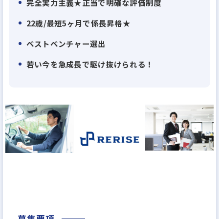
完全実力主義★正当で明確な評価制度
RERISEは、
22歳/最短5ヶ月で係長昇格★
■月給40万円以上
■経歴・学歴不問（中卒・高卒歓迎）
ベストベンチャー選出
■正当評価
若い今を急成長で駆け抜けられる！
■インセンティブ制度
■キャリアアップのスピード
■社宅制度
■チャレンジし続けることができる環境
社員全員が自分の目標に向けて走り、一番を目指そ
うと思える環境を作ってきました。
■住宅手当あり
■寮に35,000円～50,000円／月で居住可能
■完全週休2日制
募集要項
■GW、夏季休暇、年末年始と10日前後の連休