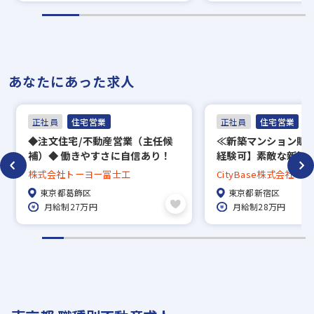
あなたにあった求人
正社員
住宅営業
正社員
住宅営業
◆注文住宅/不動産営業（主任候
≪新築マンション販
補）◆ 働きやすさに自信あり！
経験可】素敵な新築
風通し抜群のホワイトな環境です
売をお任せします
株式会社トーヨー冨士工
CityBase株式会社
◎
東京都葛飾区
東京都新宿区
月給制27万円
月給制28万円