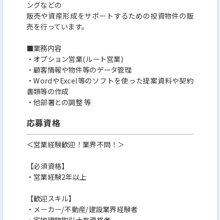
ングなどの
販売や資産形成をサポートするための投資物件の販
売を行っています。
■業務内容
・オプション営業(ルート営業)
・顧客情報や物件等のデータ管理
・WordやExcel等のソフトを使った提案資料や契約
書類等の作成
・他部署との調整 等
応募資格
＜営業経験歓迎！業界不問！＞
【必須資格】
・営業経験2年以上
【歓迎スキル】
・メーカー/不動産/建設業界経験者
・宅地建物取引士有資格者