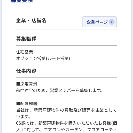
20代の過ごし方で、人生が変わる。
企業・店舗名
企業ページ
だからこそ、RERISEで、他社ではできないような成
長を一緒に遂げよう！
募集職種
住宅営業
オプション営業(ルート営業)
仕事内容
■採用背景
部門強化のため、営業メンバーを募集します。
■配属部署
当社は、新築戸建物件の買取及び販売を主業として
います。
CS課では、新築戸建物件を購入いただいたお客様(個
人)に対して、エアコンやカーテン、フロアコーティ