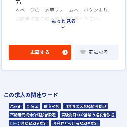
す。
本ページの「応募フォームヘ」ボタンより、
必要事項をご記入の上ご応募ください。
もっと見る
＜選考プロセス＞
気になる
応募する
「応募フォームへ」よりエントリー
▼
書類選考
▼
一次面接（人事・採用責任者面接）→最終面
この求人の関連ワード
接を予定
▼
東京都
新宿区
住宅営業
他業界の営業経験者歓迎
内定
不動産売買仲介経験者歓迎
高級賃貸仲介営業の経験者歓迎
応募から内定までは約1〜2週間を予定してい
ローン業務経験者歓迎
賃貸仲介の店長経験者歓迎