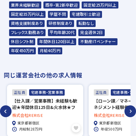
ます。
業界未経験歓迎
既卒・第2新卒歓迎
固定給25万円以上
固定給35万円以上
学歴不問
宅建取引士歓迎
※入社時期は相談に応じます。
資格支援制度あり
研修制度あり
転勤なし
※現在、在職中の方も積極的にご応募くださ
フレックス勤務あり
平均年齢20代
完全週休2日
い。応募の秘密は厳守いたします。
休日シフト制
年間休日120日以上
不動産ITベンチャー
年収450万円
月給40万円
同じ運営会社の他の求人情報
正社員
宅建事務・営業事務
正社員
宅建事務・営
【仕入課／営業事務】未経験も歓
【ローン課／マネー
迎★年間休日125日&火水休★フ
ネジメント経験者の
ルフレックス制◎
日125日&火水休★
株式会社RERISE
株式会社RERISE
ス制◎
東京都新宿区
東京都新宿区
月給制28万円
年収500万円