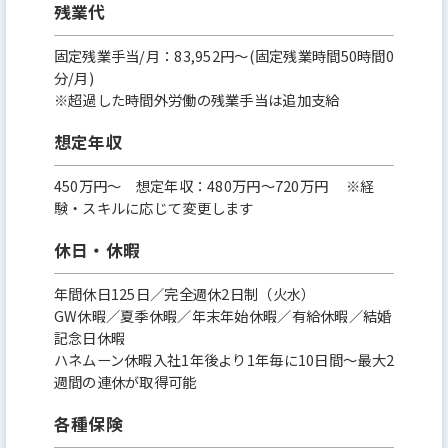
残業代
固定残業手当/月：83,952円～(固定残業時間50時間0
分/月)
※超過した時間外労働の残業手当は追加支給
想定年収
450万円〜 想定年収：480万円～720万円 ※経
験・スキルに応じて変更します
休日・休暇
年間休日125日／完全週休2日制（火水）
GW休暇／夏季休暇／年末年始休暇／有給休暇／結婚
記念日休暇
ハネムーン休暇入社1年後より1年毎に10日間～最大2
週間の連休が取得可能
各種保険