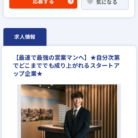
応募する
気になる
ローン業務経験者歓迎
賃貸仲介の店長経験者歓迎
業界未経験歓迎
既卒・第2新卒歓迎
固定給25万円以上
固定給35万円以上
学歴不問
宅建取引士歓迎
資格支援制度あり
研修制度あり
求人情報
転勤なし
フレックス勤務あり
平均年齢20代
完全週休2日
休日シフト制
年間休日120日以上
【最速で最強の営業マンへ】★自分次第
不動産ITベンチャー
年収450万円
月給40万円
でどこまででも成り上がれるスタートア
ップ企業★