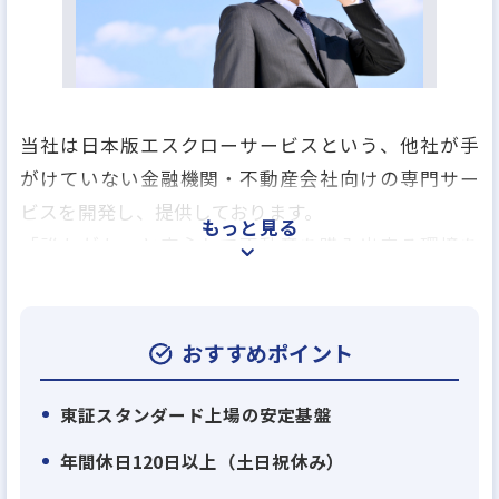
当社は日本版エスクローサービスという、他社が手
がけていない金融機関・不動産会社向けの専門サー
ビスを開発し、提供しております。
もっと見る
「誰もがもっと安心して不動産を購入出来る環境を
つくる」ことを目指しており、
当社のエスクロー・ワンパッケージサービスは、不
動産取引における事務の効率化、取引の信頼性、利
おすすめポイント
便性の向上に寄与しております。
東証スタンダード上場の安定基盤
【人事基本方針】
年間休日120日以上（土日祝休み）
エスクロー・エージェント・ジャパン（以下「当