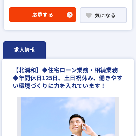
社会人経験10年以上歓迎
ローン業務経験者歓迎
設立5年以内
上場企業
学歴不問
応募する
気になる
宅建取引士歓迎
研修制度あり
残業少ない
女性が活躍中
土日休みあり
完全週休2日
年間休日120日以上
年収300万円
求人情報
【北浦和】◆住宅ローン業務・相続業務
◆年間休日125日、土日祝休み、働きやす
い環境づくりに力を入れています！