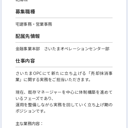
り、従業員同士が互いを理解し、感謝し、高め合
募集職種
い、尊重する風通しの良い企業風土を醸成し、誇り
を持って働くことができる企業を目指します。
宅建事務・営業事務
配属先情報
2．求める人財像
当社は、経営理念を具現化するため、従業員の行動
金融事業本部 さいたまオペレーションセンター部
基準である「EAJ Way」を定めています。
仕事内容
「EAJ Way」を浸透させ、自己の行動に反映できる
人財を登用するため、「EAJ Way」に基づく人事評
さいたまOPCにて新たに立ち上げる「売却抹消事
業」に関する実務をご担当いただきます。
価制度の運用等を行います。
現在、既存マネージャーを中心に体制構築を進めて
「EAJ Way」
いるフェーズであり、
運用を整備しながら実務を回していく立ち上げ期の
自信を持とう
ポジションです。
自分の可能性を信じて得意分野を磨き、自ら考え、
主な業務内容：
自ら気づき、自ら行動し、自己の成長の機会を創り