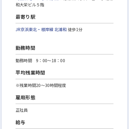
和大栄ビル５階
きがいや意欲向上に繋げ、公正で納得感のある人事
評価を行います。
最寄り駅
JR京浜東北・根岸線
北浦和
徒歩1分
6．職場環境
当社は、経営理念を実現し当社が持続的な成長を行
勤務時間
っていく基盤は、従業員とその家族が心身ともに健
康であることと認識し、時間外労働の縮減や有給休
勤務時間 9：00～18：00
暇の計画的取得、就業環境の整備や諸制度拡充等に
平均残業時間
より、従業員のワーク・ライフ・バランス確保・充
実を行います。
※残業時間20～30時間程度
そのために管理職のマネジメント力の向上、業務の
雇用形態
合理化・効率化を進める等、従業員が能力を十分に
発揮し、安心して働くことができる環境を提供しま
正社員
す。
給与