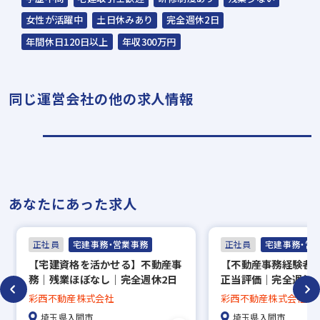
会場：東京都港区赤坂2-15-16 赤坂ふく
女性が活躍中
土日休みあり
完全週休2日
源ビル7F
年間休日120日以上
年収300万円
担当：スラッシュ株式会社
同じ運営会社の他の求人情報
▼
面接（1回〜数回）
▼
内定
あなたにあった求人
※入社時期は相談に応じます。現在、在職中
の方も積極的にご応募ください。応募の秘密
正社員
宅建事務・営業事務
正社員
宅建事務・営
は厳守いたします。
【宅建資格を活かせる】不動産事
【不動産事務経験者
務｜残業ほぼなし｜完全週休2日
正当評価｜完全週休2
｜武蔵藤沢駅徒歩1分｜宅建手当
ぼなし｜武蔵藤沢駅徒
彩西不動産株式会社
彩西不動産株式会社
最大2万円【彩西不動産】
西不動産】
埼玉県入間市
埼玉県入間市