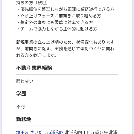
持ちの方（歓迎）
で、担当する業務について、高い専門性をもって自律
・優先順位を整理しながら正確に業務遂行できる方
的に取り組み、協調し、チャレンジすることで、期
・立ち上げフェーズに前向きに取り組める方
・想定外の事象にも柔軟に対応できる方
待された成果を出せる人財を育成します。
・チームで協力しながら主体的に動ける方
そのために、個々の能力が最大限に発揮できるよ
う、従業員のキャリア志向、経験、適性等により適
新規事業の立ち上げ期のため、状況変化もあります
が、前向きに捉え、実務を通じて体制づくりに関わ
切な人財配置を行います。
れる方を歓迎します。
また、チャレンジ意欲旺盛で、協調性、高い倫理観
不動産業界経験
を持って業務に従事できる人財に対しては、更に挑
戦できる機会を提供していきます。
問わない
学歴
5．人事評価・処遇
当社は、当社の目指す方向性と従業員一人ひとりの
不問
業務の目標を一致させ、目標に対する成果や取り組
勤務地
みプロセスの評価と、「EAJ Way」に基づく行動内
容評価を人事処遇等に反映することで、従業員の働
埼玉県
さいたま市浦和区
北浦和四丁目５番５号 北浦