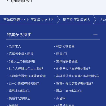
研修制度あり
不動産転職サイト 不動産キャリア
埼玉県 不動産求人
さい
特集から探す
急募求人
幹部候補募集
応募者全員と面接
面接1回
5名以上の積極採用
業界経験者優遇
社会人経験10年以上歓迎
他業界の営業経験者歓迎
不動産売買仲介経験者歓迎
高級賃貸仲介営業の経験者歓迎
ローン業務経験者歓迎
賃貸仲介の店長経験者歓迎
業界未経験歓迎
既卒・第2新卒歓迎
職種未経験歓迎
歩合給
年俸制
成果給が充実