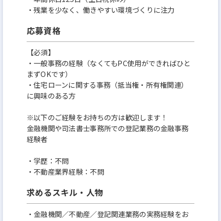
すべてにオープンマインドであり、フェアに考え行動
・残業を少なく、働きやすい環境づくりに注力
します。法令順守とは努力目標ではなく義務になり
応募資格
ます。
【必須】
・一般事務の経験（なくてもPC使用ができればひと
3. 採用
まずOKです）
当社は、経営理念・経営方針に賛同し、当社の目指
・住宅ローンに関する事務（抵当権・所有権関連）
に興味のある方
す姿を実現するために改善や変化することに意欲的
であり、挑戦し続けることができる人財を採用しま
※以下のご経験をお持ちの方は歓迎します！
す。
金融機関や司法書士事務所での登記業務の金融事務
経験者
年齢や性別、国籍へのこだわりは持たず、多様な人
財を採用します。
・学歴：不問
・不動産業界経験：不問
4．育成・配置・機会の提供
求めるスキル・人物
当社は、高い倫理観を持ち、社会情勢の変化や様々
・金融機関／不動産／登記関連業務の実務経験をお
な価値観に対応し、当社の目指す姿を共有した上