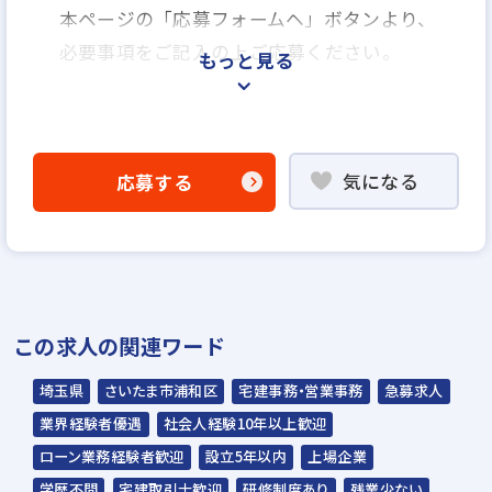
本ページの「応募フォームヘ」ボタンより、
必要事項をご記入の上ご応募ください。
もっと見る
＜選考プロセス＞
エントリー
気になる
応募する
▼
説明選考会
※説明選考会は代行業者であるスラッシュ株
式会社が行います。
この求人の関連ワード
スラッシュ株式会社からのご連絡をお待ちく
ださい。
埼玉県
さいたま市浦和区
宅建事務・営業事務
急募求人
ご連絡までに7日程度いただく場合がありま
業界経験者優遇
社会人経験10年以上歓迎
す。予めご了承ください。
ローン業務経験者歓迎
設立5年以内
上場企業
学歴不問
宅建取引士歓迎
研修制度あり
残業少ない