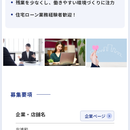
残業を少なくし、働きやすい環境づくりに注力
社」という）は、経営理念「共に育つ」の実現のた
めには、事業活動を行う「人財」こそが根幹である
住宅ローン業務経験者歓迎！
と位置づけており、当社における人財マネジメント
の基本的な方針を次のとおり定めています。
1．目指す姿
当社は、当社が有する社会的使命と責任を認識し、
従業員一人ひとりが、高い専門性、協調性を持ち、
自律し、変化を恐れず挑戦し続け、共に成長できる
人間力豊かな人財となることで、社会情勢の変化や
様々な価値観に対応し、新しい価値の創造に取り組
募集要項
み、当社の持続的成長を通じて社会に貢献していき
ます。
企業・店舗名
企業ページ
また、すべての従業員が、人財の多様性（ダイバー
シティ）を受け入れ、高い倫理観と信頼関係によ
北浦和