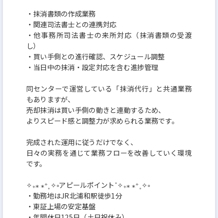
ます。
・抹消書類の作成業務
チーム力を高めよう
・関連司法書士との連携対応
・他事務所司法書士の来所対応（抹消書類の受渡
お互いに相手の立場に立って、共に成長の喜びを分
し）
かち合う結束の強いチームを目指します。
・買い手側との進行確認、スケジュール調整
逆算的に行動しよう
・当日中の抹消・設定対応を含む進捗管理
夢を鮮明にし、具体的な目標の達成から逆算的に行
同センターで運営している「抹消代行」と共通業務
動します。
もありますが、
スピードアップしよう
売却抹消は買い手側の動きと連動するため、
よりスピード感と調整力が求められる業務です。
スピードとは、報告の頻度と早さのこと。サービス
業は、時間という価値を提供する仕事です。
完成された運用に従うだけでなく、
日々の実務を通じて業務フローを改善していく環境
変化しよう
です。
時代の変化に対応することは、常にお客さまの困っ
ていることを見つける能力です。理解（わかる）と
✧₊⁎ ⁎⁺˳✧༚アピールポイント˚✧₊⁎ ⁎⁺˳✧༚
・勤務地はJR北浦和駅徒歩1分
は、行動（かわる）を意味します。
・東証上場の安定基盤
フェアでいよう
・年間休日125日（土日祝休み）