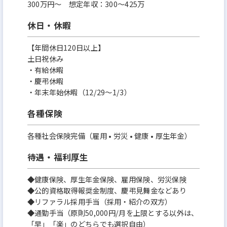
300万円〜 想定年収：300～425万
休日・休暇
【年間休日120日以上】
土日祝休み
・有給休暇
・慶弔休暇
・年末年始休暇（12/29～1/3）
各種保険
各種社会保険完備（雇用 • 労災 • 健康 • 厚生年金）
待遇・福利厚生
◆健康保険、厚生年金保険、雇用保険、労災保険
◆公的資格取得報奨金制度、慶弔見舞金などあり
◆リファラル採用手当（採用・紹介の双方）
◆通勤手当（原則50,000円/月を上限とする以外は、
「早」「楽」のどちらでも選択自由）