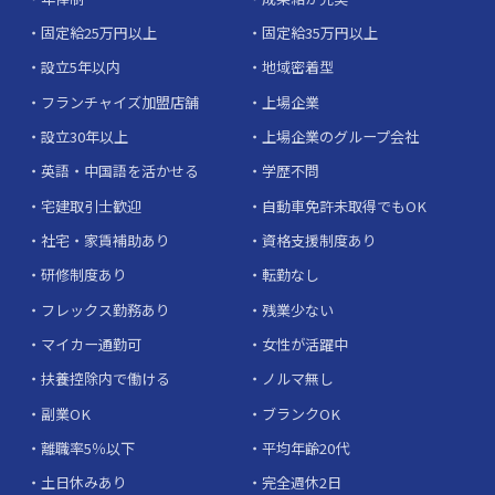
固定給25万円以上
固定給35万円以上
設立5年以内
地域密着型
フランチャイズ加盟店舗
上場企業
設立30年以上
上場企業のグループ会社
英語・中国語を活かせる
学歴不問
宅建取引士歓迎
自動車免許未取得でもOK
社宅・家賃補助あり
資格支援制度あり
研修制度あり
転勤なし
フレックス勤務あり
残業少ない
マイカー通勤可
女性が活躍中
扶養控除内で働ける
ノルマ無し
副業OK
ブランクOK
離職率5％以下
平均年齢20代
土日休みあり
完全週休2日