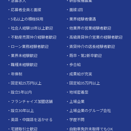
急募求人
幹部候補募集
応募者全員と面接
面接1回
5名以上の積極採用
業界経験者優遇
社会人経験10年以上歓迎
他業界の営業経験者歓迎
不動産売買仲介経験者歓迎
高級賃貸仲介営業の経験者歓迎
ローン業務経験者歓迎
賃貸仲介の店長経験者歓迎
業界未経験歓迎
既卒・第2新卒歓迎
職種未経験歓迎
歩合給
年俸制
成果給が充実
固定給25万円以上
固定給35万円以上
設立5年以内
地域密着型
フランチャイズ加盟店舗
上場企業
設立30年以上
上場企業のグループ会社
英語・中国語を活かせる
学歴不問
宅建取引士歓迎
自動車免許未取得でもOK