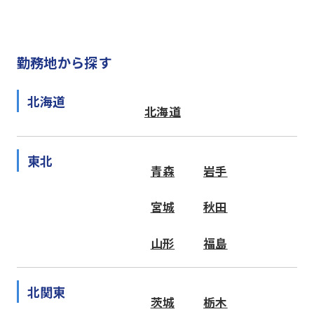
勤務地から探す
北海道
北海道
東北
青森
岩手
宮城
秋田
山形
福島
北関東
茨城
栃木