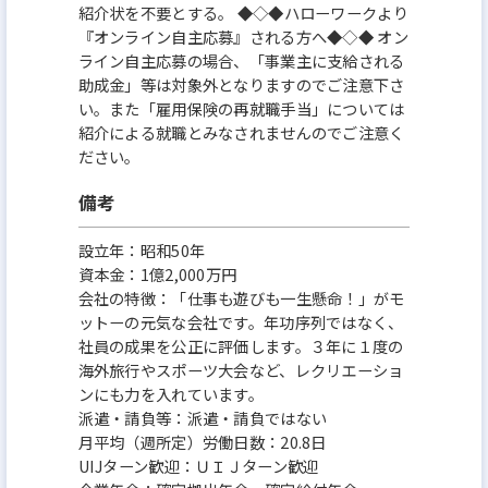
紹介状を不要とする。 ◆◇◆ハローワークより
『オンライン自主応募』される方へ◆◇◆ オン
ライン自主応募の場合、「事業主に支給される
助成金」等は対象外となりますのでご注意下さ
い。また「雇用保険の再就職手当」については
紹介による就職とみなされませんのでご注意く
ださい。
備考
設立年：昭和50年
資本金：1億2,000万円
会社の特徴：「仕事も遊びも一生懸命！」がモ
ットーの元気な会社です。年功序列ではなく、
社員の成果を公正に評価します。３年に１度の
海外旅行やスポーツ大会など、レクリエーショ
ンにも力を入れています。
派遣・請負等：派遣・請負ではない
月平均（週所定）労働日数：20.8日
UIJターン歓迎：ＵＩＪターン歓迎