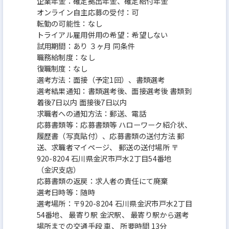
企業年金：確定拠出年金、確定給付年金
オンライン自主応募の受付：可
転勤の可能性：なし
トライアル雇用併用の希望：希望しない
試用期間：あり ３ヶ月 同条件
職務給制度：なし
復職制度：なし
選考方法：面接（予定1回）、書類選考
選考結果通知：書類選考後、面接選考後 書類到
着後7日以内 面接後7日以内
求職者への通知方法：郵送、電話
応募書類等：応募書類等 ハローワーク紹介状、
履歴書（写真貼付）、応募書類の送付方法 郵
送、求職者マイページ、 郵送の送付場所 〒
920-8204 石川県金沢市戸水2丁目54番地
（金沢支店）
応募書類の返戻：求人者の責任にて廃棄
選考日時等：随時
選考場所：〒920-8204 石川県金沢市戸水2丁目
54番地、 最寄り駅 金沢駅、 最寄り駅から選考
場所までの交通手段 車、 所要時間 13分