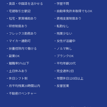
英語・中国語を活かせる
学歴不問
宅建取引士歓迎
自動車免許未取得でもOK
社宅・家賃補助あり
資格支援制度あり
研修制度あり
転勤なし
フレックス勤務あり
残業少ない
マイカー通勤可
女性が活躍中
扶養控除内で働ける
ノルマ無し
副業OK
ブランクOK
離職率5％以下
平均年齢20代
土日休みあり
完全週休2日
休日シフト制
年間休日120日以上
月平均残業20時間以内
反響営業
不動産ITベンチャー