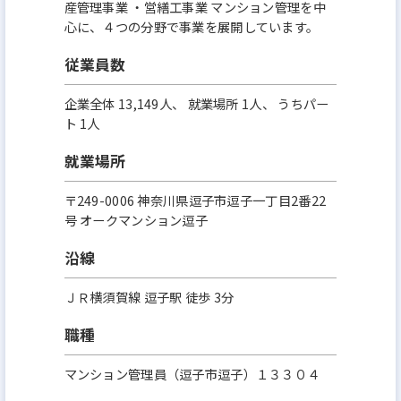
産管理事業 ・営繕工事業 マンション管理を中
心に、４つの分野で事業を展開しています。
従業員数
企業全体 13,149人、 就業場所 1人、 うちパー
ト 1人
就業場所
〒249-0006 神奈川県逗子市逗子一丁目2番22
号 オークマンション逗子
沿線
ＪＲ横須賀線 逗子駅 徒歩 3分
職種
マンション管理員（逗子市逗子）１３３０４