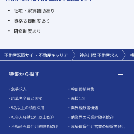
社宅・家賃補助あり
資格支援制度あり
研修制度あり
不動産転職サイト 不動産キャリア
神奈川県 不動産求人
横
特集から探す
急募求人
幹部候補募集
応募者全員と面接
面接1回
5名以上の積極採用
業界経験者優遇
社会人経験10年以上歓迎
他業界の営業経験者歓迎
不動産売買仲介経験者歓迎
高級賃貸仲介営業の経験者歓迎