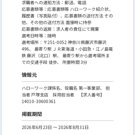
求職者への通知方法：郵送、電話
応募書類等：応募書類等 ハローワーク紹介状、
履歴書（写真貼付）、応募書類の送付方法 その
他、その他の送付方法 面接時に持参
応募書類の返戻：求人者の責任にて廃棄
選考日時等：随時
選考場所：〒251-0052 神奈川県藤沢市藤沢
496、 最寄り駅 ＪＲ東海道・小田急・江ノ島電
鉄 藤沢（北口）駅、 最寄り駅から選考場所ま
での交通手段 徒歩、 所要時間 3分
情報元
ハローワーク課係名、役職名 第一事業部、 担
当者 戸塚支店 採用担当者 【求人番号】
14010-30600361
掲載期間
2026年6月23日 〜 2026年8月31日