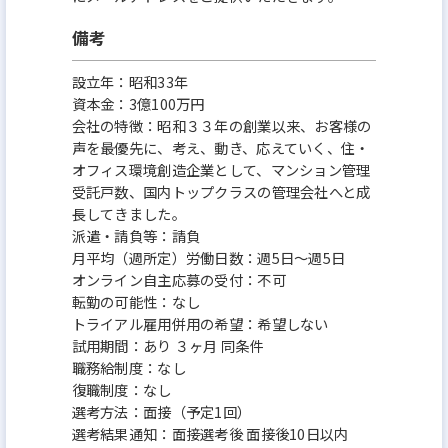
備考
設立年：昭和33年
資本金：3億100万円
会社の特徴：昭和３３年の創業以来、お客様の
声を最優先に、考え、動き、応えていく、住・
オフィス環境創造企業として、マンション管理
受託戸数、国内トップクラスの管理会社へと成
長してきました。
派遣・請負等：請負
月平均（週所定）労働日数：週5日～週5日
オンライン自主応募の受付：不可
転勤の可能性：なし
トライアル雇用併用の希望：希望しない
試用期間：あり ３ヶ月 同条件
職務給制度：なし
復職制度：なし
選考方法：面接（予定1回）
選考結果通知：面接選考後 面接後10日以内