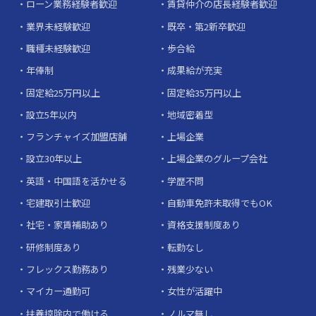
ローン業務経験者歓迎
賃貸仲介の店長経験者歓迎
業界未経験歓迎
既卒・第2新卒歓迎
職種未経験歓迎
歩合給
年俸制
成果給が充実
固定給25万円以上
固定給35万円以上
設立5年以内
地域密着型
フランチャイズ加盟店舗
上場企業
設立30年以上
上場企業のグループ会社
英語・中国語を活かせる
学歴不問
宅建取引士歓迎
自動車免許未取得でもOK
社宅・家賃補助あり
資格支援制度あり
研修制度あり
転勤なし
フレックス勤務あり
残業少ない
マイカー通勤可
女性が活躍中
扶養控除内で働ける
ノルマ無し