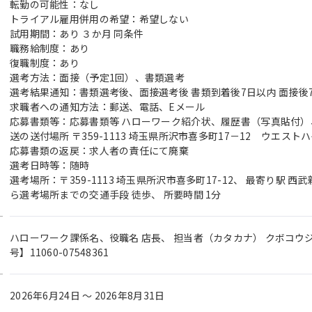
転勤の可能性：なし
トライアル雇用併用の希望：希望しない
試用期間：あり ３か月 同条件
職務給制度：あり
復職制度：あり
選考方法：面接（予定1回）、書類選考
選考結果通知：書類選考後、面接選考後 書類到着後7日以内 面接後
求職者への通知方法：郵送、電話、Eメール
応募書類等：応募書類等 ハローワーク紹介状、履歴書（写真貼付）
送の送付場所 〒359-1113 埼玉県所沢市喜多町17－12 ウエストハ
応募書類の返戻：求人者の責任にて廃棄
選考日時等：随時
選考場所：〒359-1113 埼玉県所沢市喜多町17-12、 最寄り駅 
ら選考場所までの交通手段 徒歩、 所要時間 1分
ハローワーク課係名、役職名 店長、 担当者（カタカナ） クボコウジ
号】11060-07548361
2026年6月24日 〜 2026年8月31日