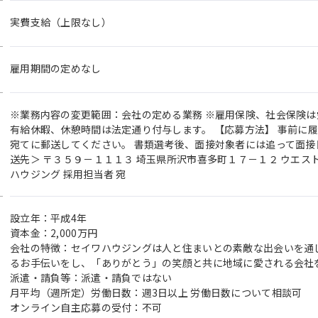
実費支給（上限なし）
雇用期間の定めなし
※業務内容の変更範囲：会社の定める業務 ※雇用保険、社会保険は
有給休暇、休憩時間は法定通り付与します。 【応募方法】 事前に
宛てに郵送してください。 書類選考後、面接対象者には追って面接
送先＞ 〒３５９－１１１３ 埼玉県所沢市喜多町１７－１２ ウエス
ハウジング 採用担当者 宛
設立年：平成4年
資本金：2,000万円
会社の特徴：セイワハウジングは人と住まいとの素敵な出会いを通
るお手伝いをし、「ありがとう」の笑顔と共に地域に愛される会社
派遣・請負等：派遣・請負ではない
月平均（週所定）労働日数：週3日以上 労働日数について相談可
オンライン自主応募の受付：不可