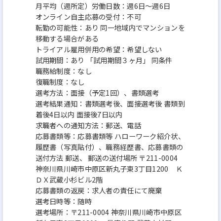
月平均（週所定）労働日数：週6日～週6日
オンライン自主応募の受付：不可
転勤の可能性：あり 同一地域内でマンションを
移動する場合がある
トライアル雇用併用の希望：希望しない
試用期間：あり 「試用期間３ヶ月」 同条件
職務給制度：なし
復職制度：なし
選考方法：面接（予定1回）、書類選考
選考結果通知：書類選考後、面接選考後 書類到
着後4日以内 面接後7日以内
求職者への通知方法：郵送、電話
応募書類等：応募書類等 ハローワーク紹介状、
履歴書（写真貼付）、職務経歴書、応募書類の
送付方法 郵送、 郵送の送付場所 〒211-0004
神奈川県川崎市中原区新丸子東3丁目1200 Ｋ
ＤＸ武蔵小杉ビル2階
応募書類の返戻：求人者の責任にて廃棄
選考日時等：随時
選考場所：〒211-0004 神奈川県川崎市中原区