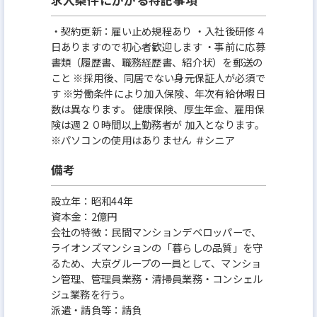
・契約更新：雇い止め規程あり ・入社後研修４
日ありますので初心者歓迎します ・事前に応募
書類（履歴書、職務経歴書、紹介状）を郵送の
こと ※採用後、同居でない身元保証人が必須で
す ※労働条件により加入保険、年次有給休暇日
数は異なります。 健康保険、厚生年金、雇用保
険は週２０時間以上勤務者が 加入となります。
※パソコンの使用はありません ＃シニア
備考
設立年：昭和44年
資本金：2億円
会社の特徴：民間マンションデベロッパーで、
ライオンズマンションの「暮らしの品質」を守
るため、大京グループの一員として、マンショ
ン管理、管理員業務・清掃員業務・コンシェル
ジュ業務を行う。
派遣・請負等：請負