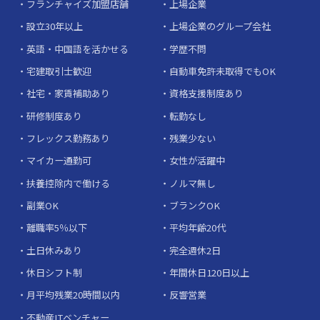
フランチャイズ加盟店舗
上場企業
設立30年以上
上場企業のグループ会社
英語・中国語を活かせる
学歴不問
宅建取引士歓迎
自動車免許未取得でもOK
社宅・家賃補助あり
資格支援制度あり
研修制度あり
転勤なし
フレックス勤務あり
残業少ない
マイカー通勤可
女性が活躍中
扶養控除内で働ける
ノルマ無し
副業OK
ブランクOK
離職率5％以下
平均年齢20代
土日休みあり
完全週休2日
休日シフト制
年間休日120日以上
月平均残業20時間以内
反響営業
不動産ITベンチャー