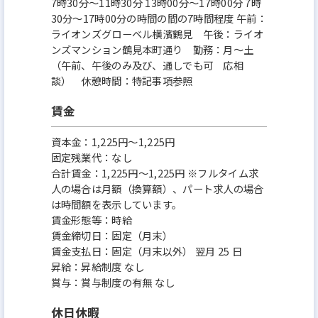
7時30分〜11時30分 13時00分〜17時00分 7時
30分～17時00分の時間の間の7時間程度 午前：
ライオンズグローベル横濱鶴見 午後：ライオ
ンズマンション鶴見本町通り 勤務：月～土
（午前、午後のみ及び、通しでも可 応相
談） 休憩時間：特記事項参照
賃金
資本金：1,225円〜1,225円
固定残業代：なし
合計賃金：1,225円～1,225円 ※フルタイム求
人の場合は月額（換算額）、パート求人の場合
は時間額を表示しています。
賃金形態等：時給
賃金締切日：固定（月末）
賃金支払日：固定（月末以外） 翌月 25 日
昇給：昇給制度 なし
賞与：賞与制度の有無 なし
休日休暇