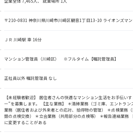
企業全体 7,465人、 就業場所 1人
〒210-0831 神奈川県川崎市川崎区観音1丁目13-10 ライオンズ
ＪＲ 川崎駅 車 16分
マンション管理員（川崎区） ※フルタイム【嘱託管理員】
正社員以外 嘱託管理員 なし
【未経験者歓迎】 居住者さんの快適なマンション生活をお手伝いす
ー”を募集します。 【主な業務】 ＊清掃業務（ゴミ庫、エントラン
業務（居住者および外来者との応対、拾得物の管理） ＊点検業務
類の点検交換） ＊立会業務（共用部分の点検等） ＊報告連絡業務
に変更することがある