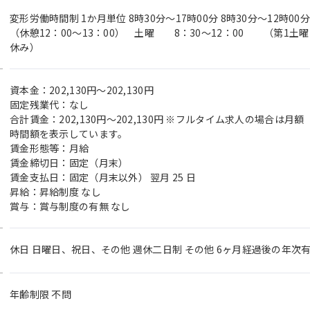
変形労働時間制 1か月単位 8時30分〜17時00分 8時30分～12時0
（休憩12：00～13：00） 土曜 8：30～12：00 （第1土
休み）
資本金：202,130円〜202,130円
固定残業代：なし
合計賃金：202,130円～202,130円 ※フルタイム求人の場合は
時間額を表示しています。
賃金形態等：月給
賃金締切日：固定（月末）
賃金支払日：固定（月末以外） 翌月 25 日
昇給：昇給制度 なし
賞与：賞与制度の有無 なし
休日 日曜日、祝日、その他 週休二日制 その他 6ヶ月経過後の年次有
年齢制限 不問