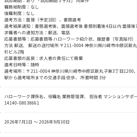
試用期間：あり 「試用期間３ヶ月」 同条件
職務給制度：なし
復職制度：なし
選考方法：面接（予定1回）、書類選考
選考結果通知：書類選考後、面接選考後 書類到着後4日以内 面接後
求職者への通知方法：郵送、電話
応募書類等：応募書類等 ハローワーク紹介状、履歴書（写真貼付
方法 郵送、 郵送の送付場所 〒211-0004 神奈川県川崎市中原区新
杉ビル2階
応募書類の返戻：求人者の責任にて廃棄
選考日時等：随時
選考場所：〒211-0004 神奈川県川崎市中原区新丸子東3丁目1200
駅から選考場所までの交通手段 徒歩、 所要時間 3分
ハローワーク課係名、役職名 業務管理課、 担当者 マンションサ
14140-08038661
2026年7月1日 〜 2026年9月30日