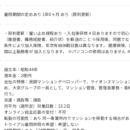
雇用期間の定めあり 1年0ヶ月 あり（原則更新）
・契約更新：雇い止め規程あり ・入社後研修４日ありますので初心
（履歴書、職務経歴書、紹介状）を郵送のこと ※採用後、同居でな
条件により加入保険、年次有給休暇日数は異なります。 健康保険
間以上勤務者が 加入となります。 ※パソコンの使用はありません 
設立年：昭和44年
資本金：2億円
会社の特徴：民間マンションデベロッパーで、ライオンズマンショ
め、大京グループの一員として、マンション管理、管理員業務・清
行う。
派遣・請負等：請負
月平均（週所定）労働日数：23.2日
オンライン自主応募の受付：不可
転勤の可能性：あり 同一事業所内でマンションを移動する場合があ
トライアル雇用併用の希望：希望しない