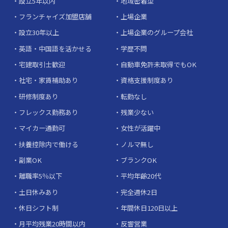
設立5年以内
地域密着型
フランチャイズ加盟店舗
上場企業
設立30年以上
上場企業のグループ会社
英語・中国語を活かせる
学歴不問
宅建取引士歓迎
自動車免許未取得でもOK
社宅・家賃補助あり
資格支援制度あり
研修制度あり
転勤なし
フレックス勤務あり
残業少ない
マイカー通勤可
女性が活躍中
扶養控除内で働ける
ノルマ無し
副業OK
ブランクOK
離職率5％以下
平均年齢20代
土日休みあり
完全週休2日
休日シフト制
年間休日120日以上
月平均残業20時間以内
反響営業