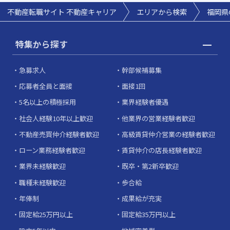
不動産転職サイト 不動産キャリア
エリアから検索
福岡県
特集から探す
急募求人
幹部候補募集
応募者全員と面接
面接1回
5名以上の積極採用
業界経験者優遇
社会人経験10年以上歓迎
他業界の営業経験者歓迎
不動産売買仲介経験者歓迎
高級賃貸仲介営業の経験者歓迎
ローン業務経験者歓迎
賃貸仲介の店長経験者歓迎
業界未経験歓迎
既卒・第2新卒歓迎
職種未経験歓迎
歩合給
年俸制
成果給が充実
固定給25万円以上
固定給35万円以上