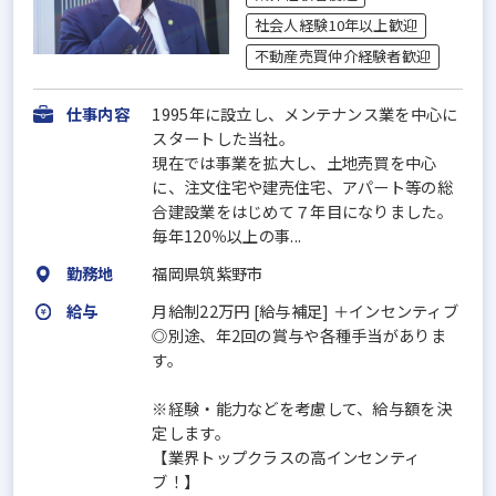
社会人経験10年以上歓迎
不動産売買仲介経験者歓迎
仕事内容
1995年に設立し、メンテナンス業を中心に
スタートした当社。
現在では事業を拡大し、土地売買を中心
に、注文住宅や建売住宅、アパート等の総
合建設業をはじめて７年目になりました。
毎年120％以上の事...
勤務地
福岡県筑紫野市
給与
月給制22万円 [給与補足] ＋インセンティブ
◎別途、年2回の賞与や各種手当がありま
す。
※経験・能力などを考慮して、給与額を決
定します。
【業界トップクラスの高インセンティ
ブ！】