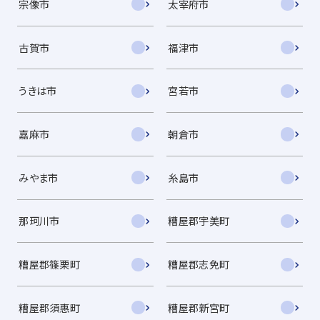
宗像市
太宰府市
古賀市
福津市
うきは市
宮若市
嘉麻市
朝倉市
みやま市
糸島市
那珂川市
糟屋郡宇美町
糟屋郡篠栗町
糟屋郡志免町
糟屋郡須惠町
糟屋郡新宮町