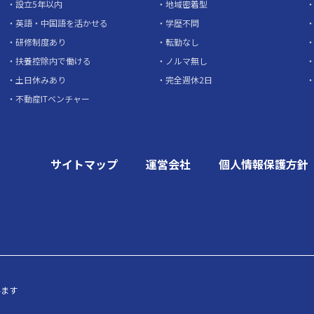
設立5年以内
地域密着型
英語・中国語を活かせる
学歴不問
研修制度あり
転勤なし
扶養控除内で働ける
ノルマ無し
土日休みあり
完全週休2日
不動産ITベンチャー
サイトマップ
運営会社
個人情報保護方針
います