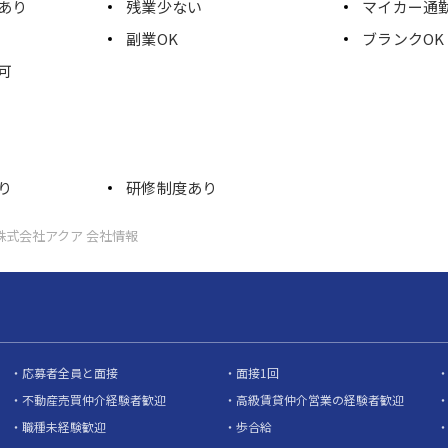
あり
残業少ない
マイカー通
副業OK
ブランクOK
可
り
研修制度あり
株式会社アクア 会社情報
応募者全員と面接
面接1回
不動産売買仲介経験者歓迎
高級賃貸仲介営業の経験者歓迎
職種未経験歓迎
歩合給