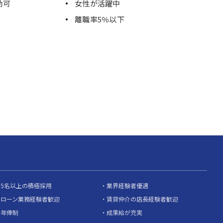
勤可
女性が活躍中
離職率5％以下
5名以上の積極採用
業界経験者優遇
ローン業務経験者歓迎
賃貸仲介の店長経験者歓迎
年俸制
成果給が充実