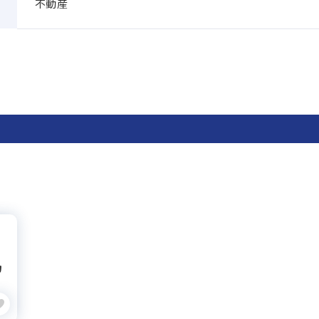
不動産
の
カ