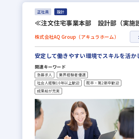
正社員
設計
≪注文住宅事業本部 設計部（実施
株式会社AQ Group（アキュラホーム）
安定して働きやすい環境でスキルを活か
関連キーワード
急募求人
業界経験者優遇
社会人経験10年以上歓迎
既卒・第2新卒歓迎
成果給が充実