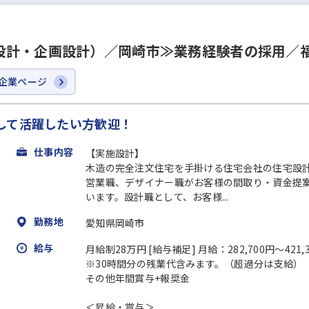
設計・企画設計）／岡崎市≫業務経験者の採用／
企業ページ
して活躍したい方歓迎！
仕事内容
【実施設計】
木造の完全注文住宅を手掛ける住宅会社の住宅設
営業職、デザイナー職がお客様の間取り・資金提
います。設計職として、お客様...
勤務地
愛知県岡崎市
給与
月給制28万円 [給与補足] 月給：282,700円～421
※30時間分の残業代含みます。（超過分は支給）
その他年間賞与+報奨金
＜昇給・賞与＞