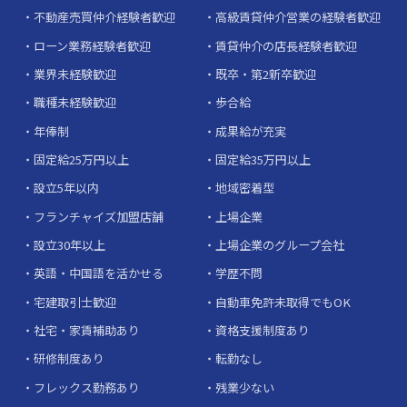
不動産売買仲介経験者歓迎
高級賃貸仲介営業の経験者歓迎
ローン業務経験者歓迎
賃貸仲介の店長経験者歓迎
業界未経験歓迎
既卒・第2新卒歓迎
職種未経験歓迎
歩合給
年俸制
成果給が充実
固定給25万円以上
固定給35万円以上
設立5年以内
地域密着型
フランチャイズ加盟店舗
上場企業
設立30年以上
上場企業のグループ会社
英語・中国語を活かせる
学歴不問
宅建取引士歓迎
自動車免許未取得でもOK
社宅・家賃補助あり
資格支援制度あり
研修制度あり
転勤なし
フレックス勤務あり
残業少ない