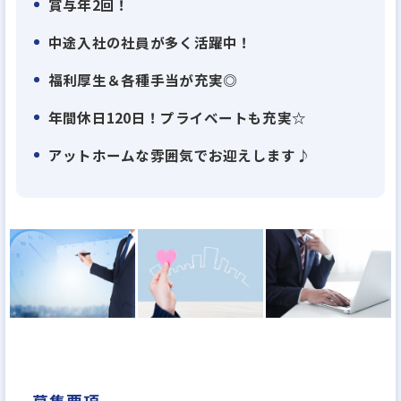
賞与年2回！
不動産会社にありがちな、ガツガツした営業スタイ
中途入社の社員が多く活躍中！
ルではなく、じっくりと腰を据えてお客様に対応す
ることができます。
福利厚生＆各種手当が充実◎
また、風通しが良く、何でも相談し合える環境なの
年間休日120日！プライベートも充実☆
で、働きやすさに自信があります！
アットホームな雰囲気でお迎えします♪
福利厚生や各種手当も充実しているため、社員の満
足度も高いです。
居心地の良さ抜群の当社で、お客様に寄り添った営
業を目指しませんか？
順調に事業拡大をしており、新店舗も続々オープン中
です☆
地域密着（城東地区）の当社で、一緒に活躍してくだ
さる方を大歓迎いたします！
まずは一度、お話してみませんか？