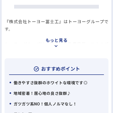
『株式会社トーヨー冨士工』はトーヨーグループで
す。
もっと見る
トーヨーグループは、建設・不動産事業、エネルギ
ー事業、プラントエンジニアリング事業、アグリ事
業を行っており、それぞれの事業ごとに協力し合うこ
とで、安定性の高い事業基盤を作り上げています。
おすすめポイント
また、複数の事業のノウハウを融合することで、他
社にないグループの強みを発揮しています！
働きやすさ抜群のホワイトな環境です◎
当社は、そんなトーヨーグループの不動産部門を担
地域密着！居心地の良さ抜群♪
います。
ガツガツ系NO！個人ノルマなし！
【当社の社風・魅力】