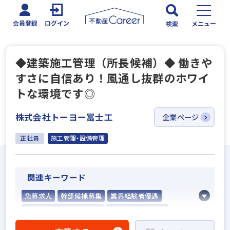
会員登録
ログイン
検索
メニュー
◆建築施工管理（所長候補）◆ 働きや
すさに自信あり！風通し抜群のホワイ
トな環境です◎
株式会社トーヨー冨士工
企業ページ
正社員
施工管理・設備管理
関連キーワード
急募求人
幹部候補募集
業界経験者優遇
社会人経験10年以上歓迎
固定給25万円以上
固定給35万円以上
地域密着型
宅建取引士歓迎