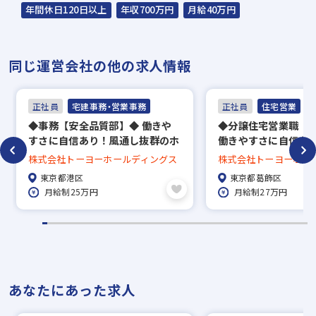
担当：スラッシュ株式会社
年間休日120日以上
年収700万円
月給40万円
本社：東京都港区赤坂2-15-16 赤坂ふく
源ビル7F
同じ運営会社の他の求人情報
▼
面接（オンライン面接可）
正社員
宅建事務・営業事務
正社員
住宅営業
▼
◆事務【安全品質部】◆ 働きや
◆分譲住宅営業職（
内定
すさに自信あり！風通し抜群のホ
働きやすさに自信あ
ワイトな環境です◎未経験歓迎！
群のホワイトな環境
株式会社トーヨーホールディングス
株式会社トーヨーホー
※入社時期は相談に応じます。
東京都港区
東京都葛飾区
※現在、在職中の方も積極的にご応募くださ
月給制25万円
月給制27万円
い。応募の秘密は厳守いたします。
あなたにあった求人