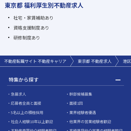
東京都 福利厚生別不動産求人
社宅・家賃補助あり
資格支援制度あり
研修制度あり
不動産転職サイト 不動産キャリア
東京都 不動産求人
港区
特集から探す
急募求人
幹部候補募集
応募者全員と面接
面接1回
5名以上の積極採用
業界経験者優遇
社会人経験10年以上歓迎
他業界の営業経験者歓迎
不動産売買仲介経験者歓迎
高級賃貸仲介営業の経験者歓迎