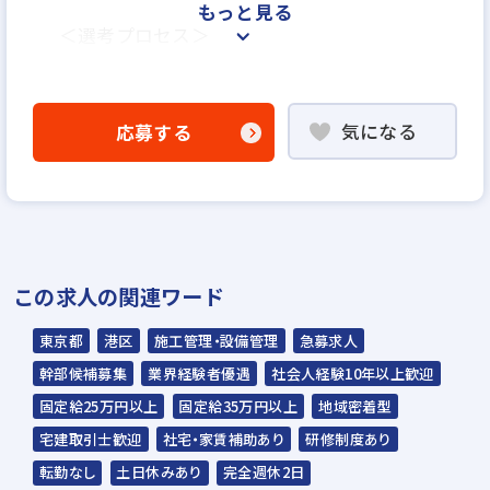
もっと見る
＜選考プロセス＞
「応募する」よりエントリー
▼
気になる
応募する
WEB書類選考
▼
説明選考会（電話面談）
＊説明選考会は代行業者であるスラッシュ株
この求人の関連ワード
式会社が行います＊
スラッシュ株式会社からのご連絡をお待ち
東京都
港区
施工管理・設備管理
急募求人
ください。
幹部候補募集
業界経験者優遇
社会人経験10年以上歓迎
ご連絡までに7日程度いただく場合があり
固定給25万円以上
固定給35万円以上
地域密着型
ます。予めご了承ください。
宅建取引士歓迎
社宅・家賃補助あり
研修制度あり
転勤なし
土日休みあり
完全週休2日