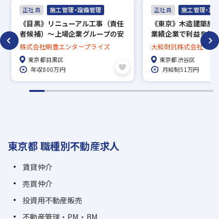
正社員
施工管理・設備管理
正社員
施工管理・設
《目黒》リニューアル工事（責任
《東京》木造建築施工
者候補）～上場企業グループの安
業績企業で利益を社
定性◎／年休124日以上／首都圏
離発注のコントロー
株式会社明豊エンタープライズ
大和財託株式会社
100%／福利厚生◎／年収800万
全週休2日制★年休12
東京都目黒区
東京都渋谷区
～
年収800万円
月給制51万円
東京都 職種別不動産求人
賃貸仲介
売買仲介
投資用不動産販売
不動産管理・PM・BM