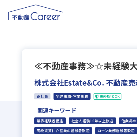
≪不動産事務≫☆未経験
株式会社Estate&Co. 不動産
未経験者OK
正社員
宅建事務・営業事務
関連キーワード
業界経験者優遇
社会人経験10年以上歓迎
他業界の
高級賃貸仲介営業の経験者歓迎
ローン業務経験者歓迎