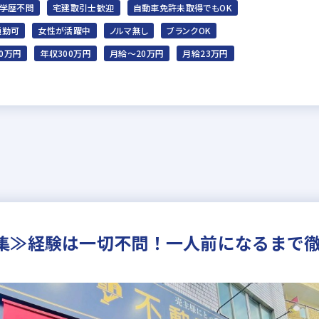
学歴不問
宅建取引士歓迎
自動車免許未取得でもOK
通勤可
女性が活躍中
ノルマ無し
ブランクOK
0万円
年収300万円
月給～20万円
月給23万円
集≫経験は一切不問！一人前になるまで