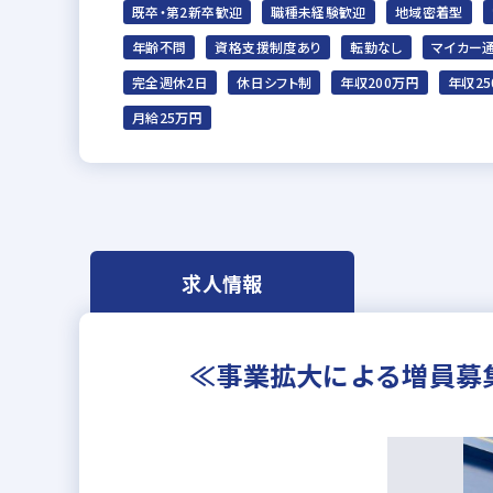
既卒・第2新卒歓迎
職種未経験歓迎
地域密着型
年齢不問
資格支援制度あり
転勤なし
マイカー
完全週休2日
休日シフト制
年収200万円
年収25
月給25万円
求人情報
≪事業拡大による増員募