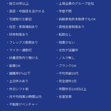
設立30年以上
上場企業のグループ会社
英語・中国語を活かせる
学歴不問
宅建取引士歓迎
自動車免許未取得でもOK
社宅・家賃補助あり
資格支援制度あり
研修制度あり
転勤なし
フレックス勤務あり
残業少ない
マイカー通勤可
女性が活躍中
扶養控除内で働ける
ノルマ無し
副業OK
ブランクOK
離職率5％以下
平均年齢20代
土日休みあり
完全週休2日
休日シフト制
年間休日120日以上
月平均残業20時間以内
反響営業
不動産ITベンチャー