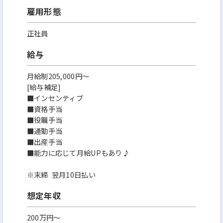
雇用形態
正社員
給与
月給制205,000円～
[給与補足]
■インセンティブ
■資格手当
■役職手当
■通勤手当
■出産手当
■能力に応じて月給UPもあり♪
※末締 翌月10日払い
想定年収
200万円〜