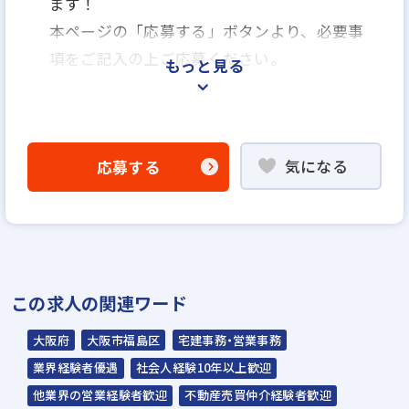
ます！
本ページの「応募する」ボタンより、必要事
項をご記入の上ご応募ください。
もっと見る
＜選考プロセス＞
「応募する」よりエントリー
気になる
応募する
▼
WEB応募書類による書類選考
▼
面接（1回～数回）
▼
この求人の関連ワード
内定
大阪府
大阪市福島区
宅建事務・営業事務
☆入社時期は相談に応じます。現在、在職中
業界経験者優遇
社会人経験10年以上歓迎
の方も積極的にご応募ください。
他業界の営業経験者歓迎
不動産売買仲介経験者歓迎