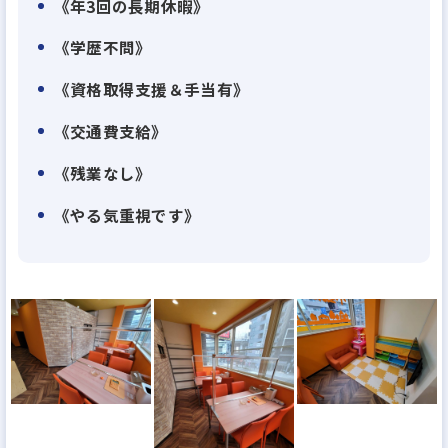
《年3回の長期休暇》
《学歴不問》
《資格取得支援＆手当有》
《交通費支給》
《残業なし》
《やる気重視です》