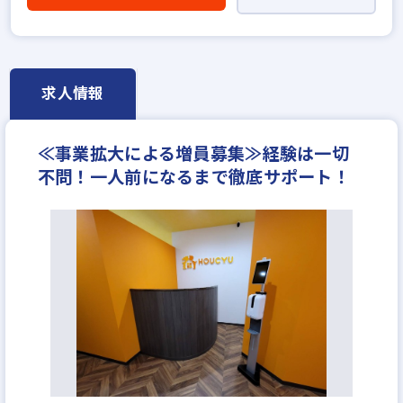
高級賃貸仲介営業の経験者歓迎
ローン業務経験者歓迎
賃貸仲介の店長経験者歓迎
業界未経験歓迎
既卒・第2新卒歓迎
職種未経験歓迎
学歴不問
宅建取引士歓迎
求人情報
自動車免許未取得でもOK
年齢不問
資格支援制度あり
転勤なし
残業少ない
≪事業拡大による増員募集≫経験は一切
マイカー通勤可
女性が活躍中
ブランクOK
不問！一人前になるまで徹底サポート！
完全週休2日
年収200万円
年収250万円
年収300万円
月給～20万円
月給23万円
月給25万円