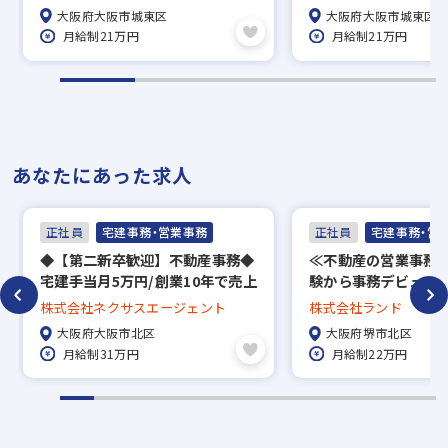
大阪府大阪市城東区
大阪府大阪市城東区
月給制21万円
月給制21万円
あなたにあった求人
正社員
宅建事務・営業事務
正社員
宅建事務・営
◆【第⼆新卒歓迎】不動産事務◆
≪不動産の営業事務
宅建⼿当⽉5万円/創業10年で売上
験から事務デビューO
⾼200億円超/IPO準備企業
～30代の女性中心に
株式会社ネクサスエージェント
株式会社ランド
週休2日制（火・水）
大阪府大阪市北区
大阪府堺市北区
月給制31万円
月給制22万円