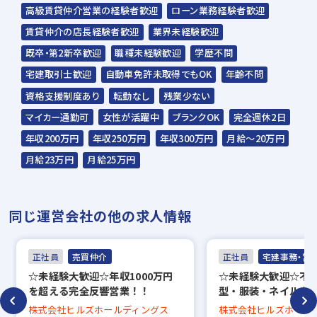
☆応募の秘密は厳守いたします。
高級賃貸仲介営業の経験者歓迎
ローン業務経験者歓迎
賃貸仲介の店長経験者歓迎
業界未経験歓迎
既卒・第2新卒歓迎
職種未経験歓迎
学歴不問
宅建取引士歓迎
自動車免許未取得でもOK
年齢不問
資格支援制度あり
転勤なし
残業少ない
マイカー通勤可
女性が活躍中
ブランクOK
完全週休2日
年収200万円
年収250万円
年収300万円
月給～20万円
月給23万円
月給25万円
同じ運営会社の他の求人情報
正社員
売買仲介
正社員
宅建事務・営
☆未経験大歓迎☆年収1000万円
☆未経験大歓迎☆不
を超える完全反響営業！！
型・服装・ネイル自
株式会社ヒルズホールディングス
株式会社ヒルズホール