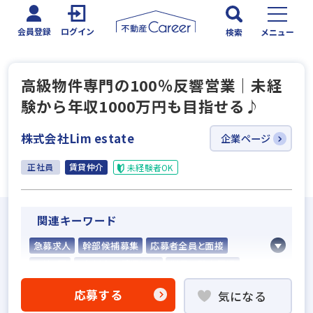
会員登録
ログイン
検索
メニュー
高級物件専門の100％反響営業｜未経
験から年収1000万円も目指せる♪
株式会社Lim estate
企業ページ
正社員
賃貸仲介
未経験者OK
関連キーワード
急募求人
幹部候補募集
応募者全員と面接
面接1回
5名以上の積極採用
業界経験者優遇
社会人経験10年以上歓迎
他業界の営業経験者歓迎
応募する
気になる
不動産売買仲介経験者歓迎