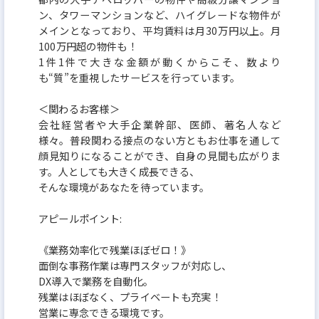
ン、タワーマンションなど、ハイグレードな物件が
メインとなっており、平均賃料は月30万円以上。月
反響数の多さと、高単価の高級物件が組み合わさる
100万円超の物件も！
1件1件で大きな金額が動くからこそ、数より
ことで、
も“質”を重視したサービスを行っています。
1件成約あたりのインセンティブも圧倒的。
その結果、社員の平均年収は業界トップクラス。
＜関わるお客様＞
会社経営者や大手企業幹部、医師、著名人など
様々。普段関わる接点のない方ともお仕事を通して
「努力が給与に直結する環境に行きたい」
顔見知りになることができ、自身の見聞も広がりま
「成長しながらキャリアも築きたい」
す。人としても大きく成長できる、
そんな環境があなたを待っています。
そう考えている方には、まさに最適な環境です。
アピールポイント:
今後は、売買・買取・管理などの新規事業部も立ち
《業務効率化で残業ほぼゼロ！》
上げ予定。
面倒な事務作業は専門スタッフが対応し、
今の賃貸営業経験を“次のステージ”へ広げたい方を
DX導入で業務を自動化。
残業はほぼなく、プライベートも充実！
お待ちしています。
営業に専念できる環境です。