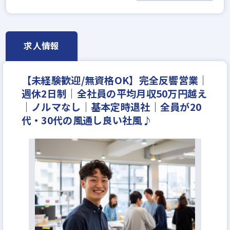
高級賃貸仲介営業の経験者歓迎
ローン業務経験者歓迎
賃貸仲介の店長経験者歓迎
既卒・第2新卒歓迎
職種未経験歓迎
歩合給
求人情報
年俸制
成果給が充実
固定給25万円以上
設立5年以内
地域密着型
上場企業
学歴不問
【未経験歓迎/無資格OK】完全反響営業｜
宅建取引士歓迎
自動車免許未取得でもOK
週休2日制｜全社員の平均月収50万円越え
年齢不問
資格支援制度あり
研修制度あり
｜ノルマなし｜基本定時退社｜全員が20
転勤なし
残業少ない
女性が活躍中
ノルマ無し
代・30代の風通し良い社風♪
副業OK
ブランクOK
離職率5％以下
平均年齢20代
土日休みあり
完全週休2日
休日シフト制
年間休日120日以上
月平均残業20時間以内
反響営業
不動産ITベンチャー
年収200万円
年収250万円
年収300万円
年収350万円
年収400万円
年収450万円
年収500万円
年収550万円
年収600万円
年収700万円
年収800万円