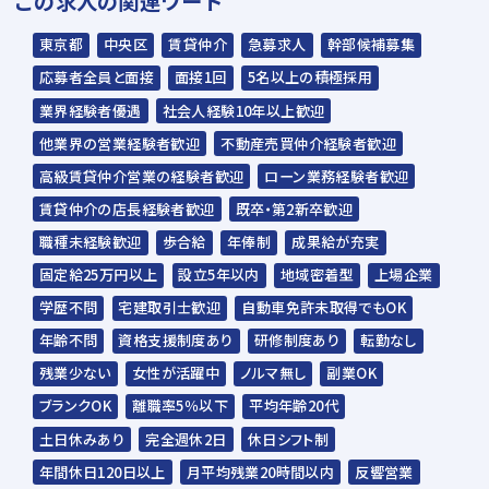
この求人の関連ワード
住所：東京都中央区銀座1-5-1 HOLON-
GINZAⅡ601
東京都
中央区
賃貸仲介
急募求人
幹部候補募集
応募者全員と面接
面接1回
5名以上の積極採用
※応募から採用までは1〜2週間程度を予定し
業界経験者優遇
社会人経験10年以上歓迎
ています。お急ぎの場合には柔軟に対応可能
他業界の営業経験者歓迎
不動産売買仲介経験者歓迎
です。
高級賃貸仲介営業の経験者歓迎
ローン業務経験者歓迎
※現在お勤めされている方も面接・入社日
賃貸仲介の店長経験者歓迎
既卒・第2新卒歓迎
等、お気軽にご相談ください。
職種未経験歓迎
歩合給
年俸制
成果給が充実
固定給25万円以上
設立5年以内
地域密着型
上場企業
学歴不問
宅建取引士歓迎
自動車免許未取得でもOK
年齢不問
資格支援制度あり
研修制度あり
転勤なし
残業少ない
女性が活躍中
ノルマ無し
副業OK
ブランクOK
離職率5％以下
平均年齢20代
土日休みあり
完全週休2日
休日シフト制
年間休日120日以上
月平均残業20時間以内
反響営業