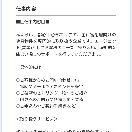
＼*個人の頑張りを見逃さない／*
仕事内容
人事制度を整備している当社では、年2回の昇給・昇
■□仕事内容□■
格チャンスがあります。
"頑張り損"にならず、自分の成長が目に見えるからこ
私たちは、都心中心部エリアで、主に富裕層向けの
賃貸物件を専門的に取り扱う企業です。エージェン
そ、長く活躍いただけますよ！
ト(営業)としてお客様のニーズに寄り添い、理想的な
住まい探しのサポートを行っていただきます。
◇サポ―ト体制も充実♪
～具体的には～
入社後は手厚いサポート体制が整っているので、
未経験でも安心して飛び込んできてください。
◇お客様からのお問い合わせ対応
◇電話やメールでアポイントを設定
◇ご希望のヒアリング・物件のご紹介
＜当社の強み＞
◇内見へのご同行や各種ご案内業務
◇お申込みやご契約手続き など
広告戦略に力を入れており弊社独自のシステムを開発
＜取り扱うサービス＞
しており反響数が他に比べ圧倒的に多いことでチャン
スが多く売上を上げられる環境が整っています！
都内の大手デベロッパーの物件や高級分譲マンショ