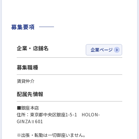
完全反響型で、テレアポや飛込み営業は一切なく、
効率よく営業に専念できます。
募集要項
＼ノルマなし＆高収入／
不動産営業の「収入が不安定」というイメージを覆
企業・店舗名
企業ページ
し
安定した固定給に加え、
募集職種
業界最高水準のインセンティブでしっかり稼げます。
賃貸仲介
目標は現実的に設定されており、
無理な残業や強引な営業は一切ありません。
配属先情報
達成できなくてもペナルティや減給はなく、安心して
■銀座本店
働けます。
住所：東京都中央区銀座1-5-1 HOLON-
GINZAⅡ601
★全社員の平均月収50万円以上♪
※出張・転勤は一切御座いません。