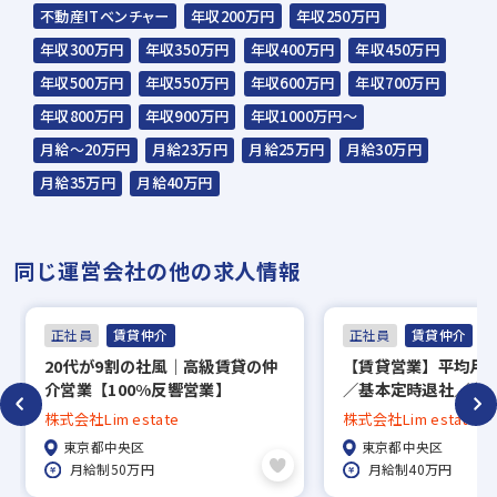
不動産ITベンチャー
年収200万円
年収250万円
年収300万円
年収350万円
年収400万円
年収450万円
年収500万円
年収550万円
年収600万円
年収700万円
年収800万円
年収900万円
年収1000万円～
月給～20万円
月給23万円
月給25万円
月給30万円
月給35万円
月給40万円
同じ運営会社の他の求人情報
正社員
賃貸仲介
正社員
賃貸仲介
20代が9割の社風｜高級賃貸の仲
【賃貸営業】平均月給
介営業【100%反響営業】
／基本定時退社／完全
株式会社Lim estate
株式会社Lim estate
東京都中央区
東京都中央区
月給制50万円
月給制40万円