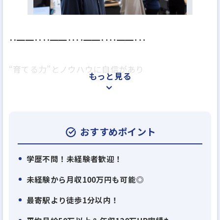
年収900万円
年収1000万円～
月給～20万円
月給23万円
月給25万円
月給30万円
月給35万円
月給40万円
･･━━････━━････━━････━━･･･
“育てる力”とノウハウに自信があり
もっと見る
全くの未経験でも、学歴がなくても、
稼げる営業マンに育てます♪
おすすめポイント
･･━━････━━････━━････━━･･･
学歴不問！未経験者歓迎！
未経験から月収100万円も可能◎
■□ Point □■
最寄駅より徒歩1分以内！
《経験不問》高級賃貸専門の仲介営業募集