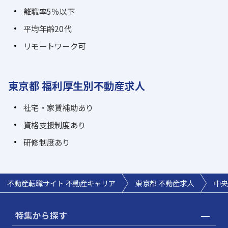
離職率5％以下
平均年齢20代
リモートワーク可
東京都 福利厚生別不動産求人
社宅・家賃補助あり
資格支援制度あり
研修制度あり
不動産転職サイト 不動産キャリア
東京都 不動産求人
中央
特集から探す