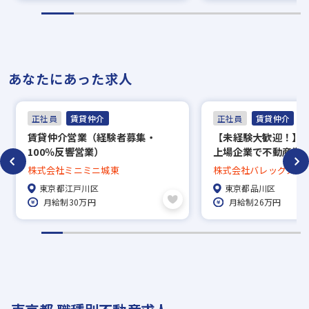
あなたにあった求人
正社員
賃貸仲介
正社員
賃貸仲介
賃貸仲介営業（経験者募集・
【未経験大歓迎！】
100％反響営業）
上場企業で不動産営
ューしませんか？ | 正
株式会社ミニミニ城東
株式会社バレッグス
産仲介 | 完全週休2日 |
東京都江戸川区
東京都品川区
ノー残業デー有り | 
月給制30万円
月給制26万円