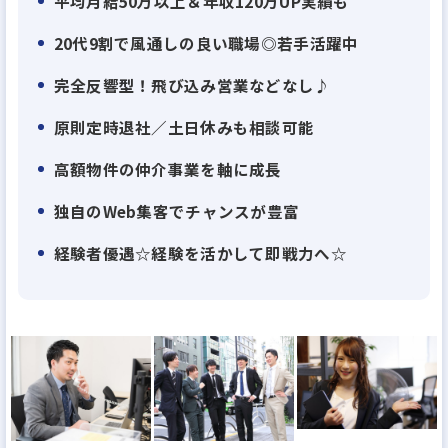
平均月給50万以上＆年収120万UP実績も
《100%反響型》飛込み・テレアポなし
20代9割で風通しの良い職場◎若手活躍中
《働きやすい》原則定時退社／土日休みも相談可能
《平均年齢28歳》20代・30代が活躍できる風通しの
完全反響型！飛び込み営業などなし♪
良い職場◎
原則定時退社／土日休みも相談可能
高額物件の仲介事業を軸に成長
＼若手中心の成長企業／
当社は20代が9割を占める若手が中心のスタートアッ
独自のWeb集客でチャンスが豊富
プ企業です。
経験者優遇☆経験を活かして即戦力へ☆
今後、不動産業界での多角展開を計画しており、
将来的には役職者としてのキャリアパスも用意して
います。
＼完全反響営業／
各ポータルサイトへの入力は専門スタッフがが担
当。