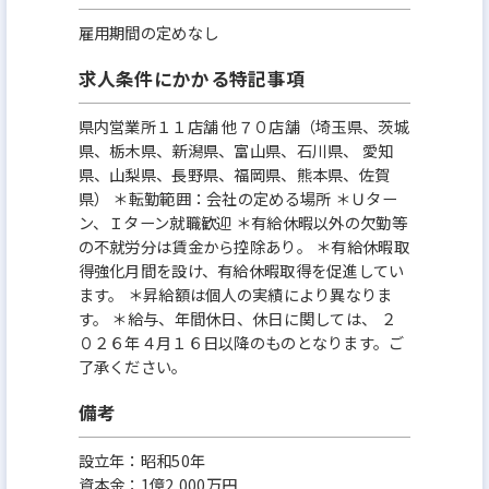
雇用期間の定めなし
求人条件にかかる特記事項
県内営業所１１店舗 他７０店舗（埼玉県、茨城
県、栃木県、新潟県、富山県、石川県、 愛知
県、山梨県、長野県、福岡県、熊本県、佐賀
県） ＊転勤範囲：会社の定める場所 ＊Ｕター
ン、Ｉターン就職歓迎 ＊有給休暇以外の欠勤等
の不就労分は賃金から控除あり。 ＊有給休暇取
得強化月間を設け、有給休暇取得を促進してい
ます。 ＊昇給額は個人の実績により異なりま
す。 ＊給与、年間休日、休日に関しては、 ２
０２６年４月１６日以降のものとなります。ご
了承ください。
備考
設立年：昭和50年
資本金：1億2,000万円