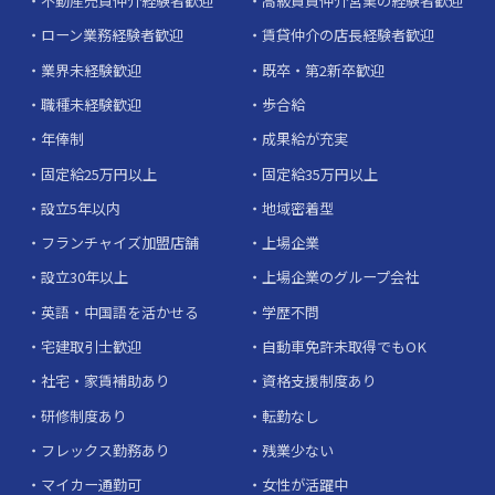
不動産売買仲介経験者歓迎
高級賃貸仲介営業の経験者歓迎
ローン業務経験者歓迎
賃貸仲介の店長経験者歓迎
業界未経験歓迎
既卒・第2新卒歓迎
職種未経験歓迎
歩合給
年俸制
成果給が充実
固定給25万円以上
固定給35万円以上
設立5年以内
地域密着型
フランチャイズ加盟店舗
上場企業
設立30年以上
上場企業のグループ会社
英語・中国語を活かせる
学歴不問
宅建取引士歓迎
自動車免許未取得でもOK
社宅・家賃補助あり
資格支援制度あり
研修制度あり
転勤なし
フレックス勤務あり
残業少ない
マイカー通勤可
女性が活躍中