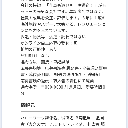
会社の特徴：「仕事も遊びも一生懸命！」がモ
ットーの元気な会社です。年功序列ではなく、
社員の成果を公正に評価します。３年に１度の
海外旅行やスポーツ大会など、レクリエーショ
ンにも力を入れています。
派遣・請負等：派遣・請負ではない
オンライン自主応募の受付：可
転勤の可能性：あり
試用期間：なし
選考方法：面接・筆記試験
応募書類等：応募書類等 履歴書・卒業見込証明
書・成績証明書、 郵送の送付場所 別途通知
応募書類の返戻：求人者の責任にて廃棄
選考場所：〒000-0000 別途通知、 所要時間 0
分
情報元
ハローワーク課係名、役職名 採用担当、 担当
者（カタカナ） ハットリ・シマダ、 担当者 服