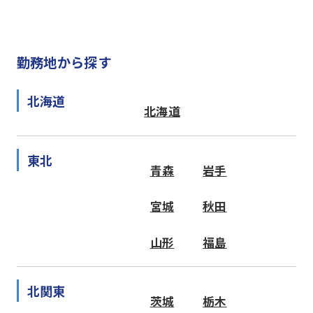
勤務地から探す
北海道
北海道
東北
青森
岩手
宮城
秋田
山形
福島
北関東
茨城
栃木