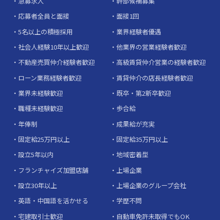
急募求人
幹部候補募集
応募者全員と面接
面接1回
5名以上の積極採用
業界経験者優遇
社会人経験10年以上歓迎
他業界の営業経験者歓迎
不動産売買仲介経験者歓迎
高級賃貸仲介営業の経験者歓迎
ローン業務経験者歓迎
賃貸仲介の店長経験者歓迎
業界未経験歓迎
既卒・第2新卒歓迎
職種未経験歓迎
歩合給
年俸制
成果給が充実
固定給25万円以上
固定給35万円以上
設立5年以内
地域密着型
フランチャイズ加盟店舗
上場企業
設立30年以上
上場企業のグループ会社
英語・中国語を活かせる
学歴不問
宅建取引士歓迎
自動車免許未取得でもOK